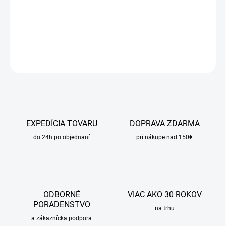
−
+
Pridať do košíka
DETAILNÉ INFORMÁCIE
OPÝTAŤ SA
STRÁŽIŤ
EXPEDÍCIA TOVARU
DOPRAVA ZDARMA
do 24h po objednaní
pri nákupe nad 150€
ODBORNÉ
VIAC AKO 30 ROKOV
PORADENSTVO
na trhu
a zákaznícka podpora