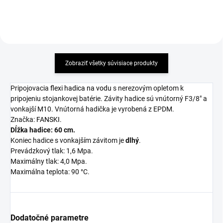
Zobraziť všetky súvisiace produkty
Pripojovacia
flexi hadica na vodu
s nerezovým opletom k
pripojeniu stojankovej batérie. Závity hadice sú vnútorný F3/8" a
vonkajší M10. Vnútorná hadička je vyrobená z EPDM.
Značka:
FANSKI
.
Dĺžka hadice: 60 cm.
Koniec hadice s vonkajším závitom je
dlhý
.
Prevádzkový tlak: 1,6 Mpa.
Maximálny tlak: 4,0 Mpa.
Maximálna teplota: 90 °C.
Dodatočné parametre