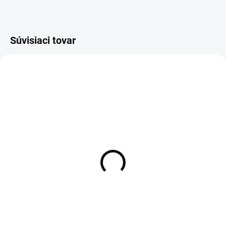
Súvisiaci tovar
SKLADOM
SKLADOM
Flexi hadica na vodu
Flexi hadica na vodu
prípojná 3/8"× M10, dlhý
prípojná 3/8"× M10, dlhý
koniec - dĺžka 30 cm
koniec - dĺžka 40 cm
2,52 €
2,95 €
Detail
Detail