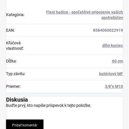
Flexi hadice - spoľahlivé pripojenie vašich
Kategória
:
spotrebičov
EAN
:
8584060022919
Kľúčová
dlhý koniec
vlastnosť
:
Dĺžka
:
60 cm
Typ závitu
:
batériový MF
Priemer
:
3/8"x M10
Diskusia
Buďte prvý, kto napíše príspevok k tejto položke.
Pridať komentár