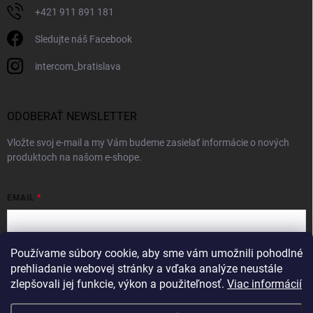
+421 911 891 181
Sledujte náš Facebook
intercom_bratislava
ODOBERAŤ NEWSLETTER
Vložte svoj e-mail a my Vám budeme zasielať informácie o nových
produktoch na našom e-shope.
EMAIL
Používame súbory cookie, aby sme vám umožnili pohodlné
Vložením e-mailu súhlasíte s
podmienkami ochrany osobných údajov
prehliadanie webovej stránky a vďaka analýze neustále
zlepšovali jej funkcie, výkon a použiteľnosť.
Viac informácií
Prihlásiť sa