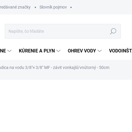
redávané značky
Slovník pojmov
Hľadať
ĽNE
KÚRENIE A PLYN
OHREV VODY
VODOINŠT
adica na vodu 3/8"× 3/8" MF - závit vonkajší/vnútorný - 50cm
otenia
3,44 €
2,74 €
Jednotková
SKLADOM
cena: