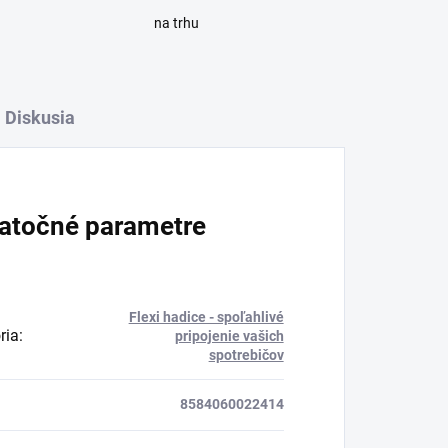
na trhu
Diskusia
atočné parametre
Flexi hadice - spoľahlivé
ria
:
pripojenie vašich
spotrebičov
8584060022414