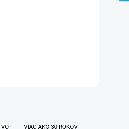
026
MOŽNOSTI DORUČENIA
Pridať do košíka
OPÝTAŤ SA
STRÁŽIŤ
TVO
VIAC AKO 30 ROKOV