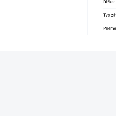
Dĺžka
:
Typ zá
Prieme