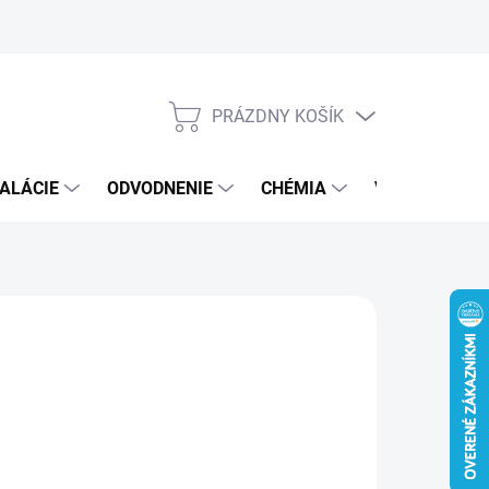
PRÁZDNY KOŠÍK
NÁKUPNÝ
KOŠÍK
ALÁCIE
ODVODNENIE
CHÉMIA
VEREJNÝ SEK