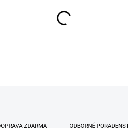
MÔŽEME DORUČIŤ DO:
11.8.2
−
+
DETAILNÉ INFORMÁCIE
DOPRAVA ZDARMA
ODBORNÉ PORADENS