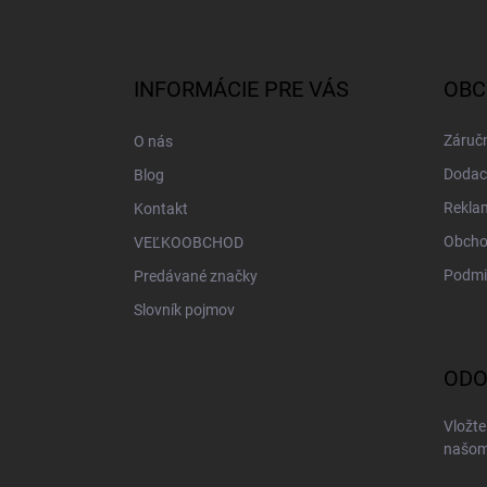
Z
á
p
ä
INFORMÁCIE PRE VÁS
OBC
t
i
Záručn
O nás
e
Dodac
Blog
Rekla
Kontakt
Obcho
VEĽKOOBCHOD
Podmi
Predávané značky
Slovník pojmov
ODO
Vložte
našom