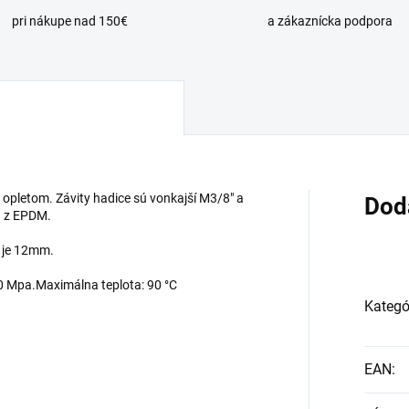
pri nákupe nad 150€
a zákaznícka podpora
 opletom. Závity hadice sú vonkajší M3/8" a
Dod
á z EPDM.
e je 12mm.
,0 Mpa.Maximálna teplota: 90 °C
Kategó
EAN
: