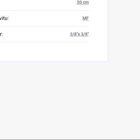
50 cm
vitu
:
MF
r
:
3/8"x 3/8"