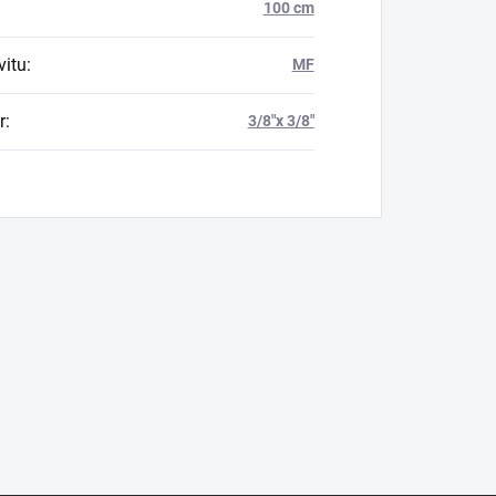
100 cm
vitu
:
MF
r
:
3/8"x 3/8"