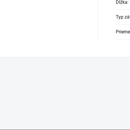
Dĺžka
:
Typ zá
Prieme