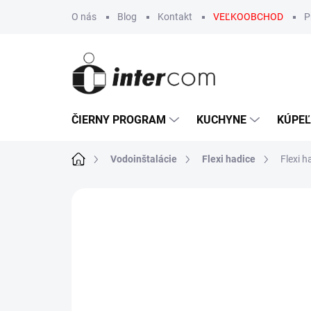
Prejsť
O nás
Blog
Kontakt
VEĽKOOBCHOD
P
na
obsah
ČIERNY PROGRAM
KUCHYNE
KÚPE
Domov
Vodoinštalácie
Flexi hadice
Flexi h
Neohodnotené
Podrobnosti hodn