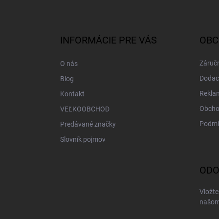
Z
á
p
ä
INFORMÁCIE PRE VÁS
OBC
t
i
Záručn
O nás
e
Dodac
Blog
Rekla
Kontakt
Obcho
VEĽKOOBCHOD
Podmi
Predávané značky
Slovník pojmov
ODO
Vložte
našom