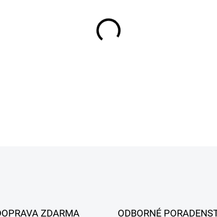
MÔŽEME DORUČIŤ DO:
11.8.2
−
+
DETAILNÉ INFORMÁCIE
DOPRAVA ZDARMA
ODBORNÉ PORADENS