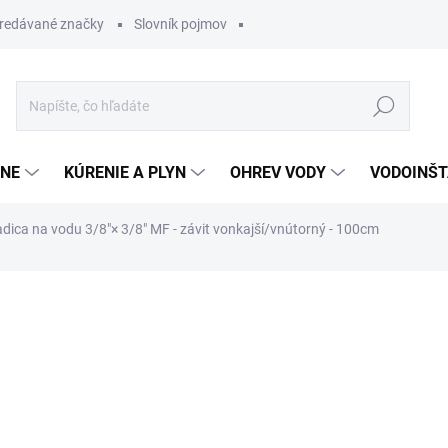
redávané značky
Slovník pojmov
Hľadať
ĽNE
KÚRENIE A PLYN
OHREV VODY
VODOINŠT
adica na vodu 3/8"× 3/8" MF - závit vonkajší/vnútorný - 100cm
otenia
4,80 €
3,84 €
Jednotková
SKLADOM
cena: