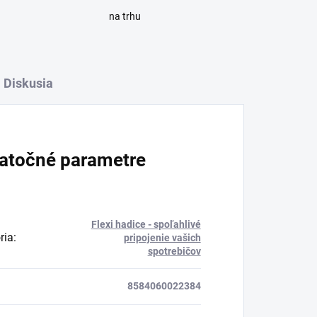
na trhu
Diskusia
atočné parametre
Flexi hadice - spoľahlivé
ria
:
pripojenie vašich
spotrebičov
8584060022384