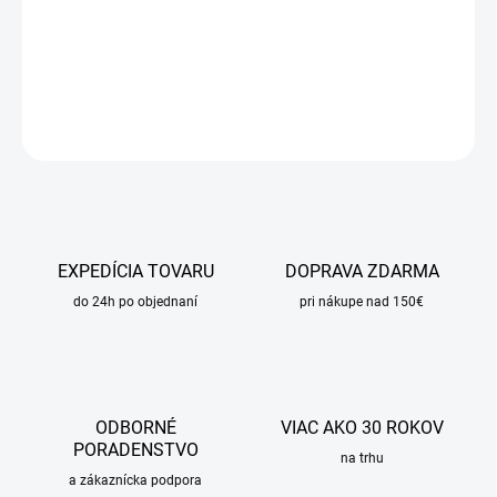
−
+
Pridať do košíka
DETAILNÉ INFORMÁCIE
OPÝTAŤ SA
STRÁŽIŤ
EXPEDÍCIA TOVARU
DOPRAVA ZDARMA
do 24h po objednaní
pri nákupe nad 150€
ODBORNÉ
VIAC AKO 30 ROKOV
PORADENSTVO
na trhu
a zákaznícka podpora