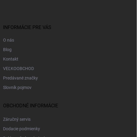
á
p
ä
t
i
INFORMÁCIE PRE VÁS
e
O nás
Blog
Kontakt
VEĽKOOBCHOD
Predávané značky
Slovník pojmov
OBCHODNÉ INFORMÁCIE
Záručný servis
Dodacie podmienky