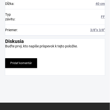
Dĺžka
:
40 cm
Typ
FF
závitu
:
Priemer
:
3/8"x 3/8"
Diskusia
Buďte prvý, kto napíše príspevok k tejto položke.
Pridať komentár
Z