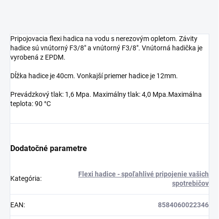
Pripojovacia flexi hadica na vodu s nerezovým opletom. Závity
hadice sú vnútorný F3/8" a vnútorný F3/8". Vnútorná hadička je
vyrobená z EPDM.
Dĺžka hadice je 40cm. Vonkajší priemer hadice je 12mm.
Prevádzkový tlak: 1,6 Mpa. Maximálny tlak: 4,0 Mpa.Maximálna
teplota: 90 °C
Dodatočné parametre
Flexi hadice - spoľahlivé pripojenie vašich
Kategória
:
spotrebičov
EAN
:
8584060022346