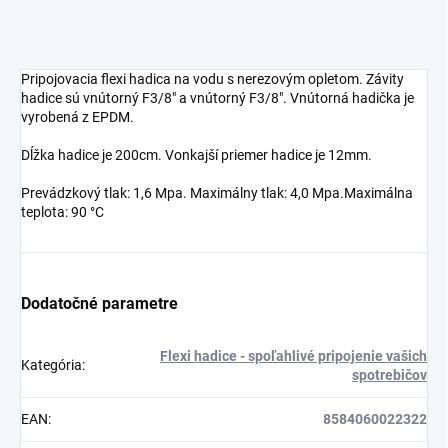
Pripojovacia flexi hadica na vodu s nerezovým opletom. Závity
hadice sú vnútorný F3/8" a vnútorný F3/8". Vnútorná hadička je
vyrobená z EPDM.
Dĺžka hadice je 200cm. Vonkajší priemer hadice je 12mm.
Prevádzkový tlak: 1,6 Mpa. Maximálny tlak: 4,0 Mpa.Maximálna
teplota: 90 °C
Dodatočné parametre
Flexi hadice - spoľahlivé pripojenie vašich
Kategória
:
spotrebičov
EAN
:
8584060022322