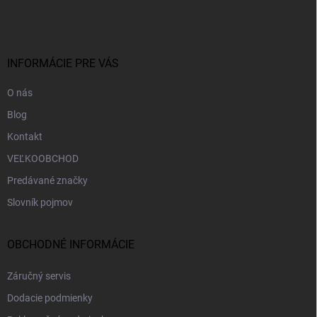
á
p
ä
t
i
INFORMÁCIE PRE VÁS
e
O nás
Blog
Kontakt
VEĽKOOBCHOD
Predávané značky
Slovník pojmov
OBCHODNÉ INFORMÁCIE
Záručný servis
Dodacie podmienky