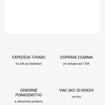
−
+
Pridať do košíka
DETAILNÉ INFORMÁCIE
OPÝTAŤ SA
STRÁŽIŤ
EXPEDÍCIA TOVARU
DOPRAVA ZDARMA
do 24h po objednaní
pri nákupe nad 150€
ODBORNÉ
VIAC AKO 30 ROKOV
PORADENSTVO
na trhu
a zákaznícka podpora