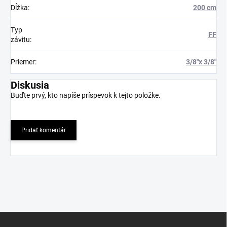
Dĺžka
:
200 cm
Typ
FF
závitu
:
Priemer
:
3/8"x 3/8"
Diskusia
Buďte prvý, kto napíše príspevok k tejto položke.
Pridať komentár
Z