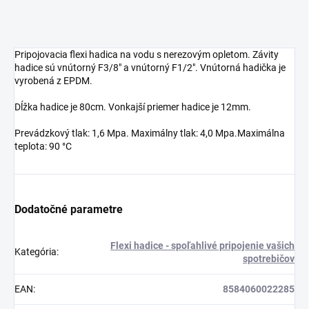
Pripojovacia flexi hadica na vodu s nerezovým opletom. Závity
hadice sú vnútorný F3/8" a vnútorný F1/2". Vnútorná hadička je
vyrobená z EPDM.
Dĺžka hadice je 80cm. Vonkajší priemer hadice je 12mm.
Prevádzkový tlak: 1,6 Mpa. Maximálny tlak: 4,0 Mpa.Maximálna
teplota: 90 °C
Dodatočné parametre
Flexi hadice - spoľahlivé pripojenie vašich
Kategória
:
spotrebičov
EAN
:
8584060022285