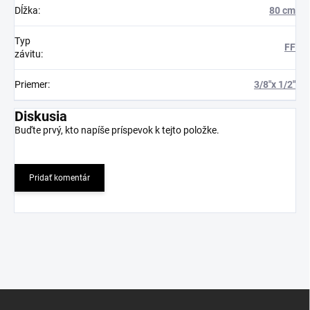
Dĺžka
:
80 cm
Typ
FF
závitu
:
Priemer
:
3/8"x 1/2"
Diskusia
Buďte prvý, kto napíše príspevok k tejto položke.
Pridať komentár
Z