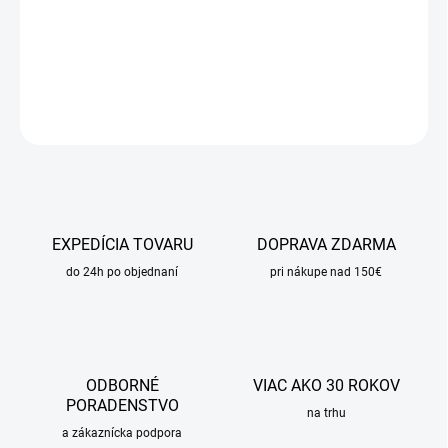
−
+
Pridať do košíka
DETAILNÉ INFORMÁCIE
OPÝTAŤ SA
STRÁŽIŤ
EXPEDÍCIA TOVARU
DOPRAVA ZDARMA
do 24h po objednaní
pri nákupe nad 150€
ODBORNÉ
VIAC AKO 30 ROKOV
PORADENSTVO
na trhu
a zákaznícka podpora