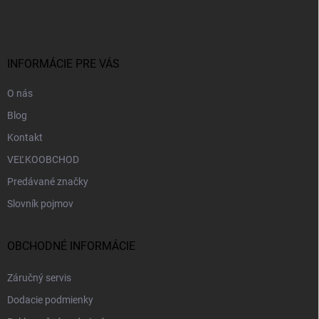
á
p
ä
t
i
INFORMÁCIE PRE VÁS
e
O nás
Blog
Kontakt
VEĽKOOBCHOD
Predávané značky
Slovník pojmov
OBCHODNÉ INFORMÁCIE
Záručný servis
Dodacie podmienky