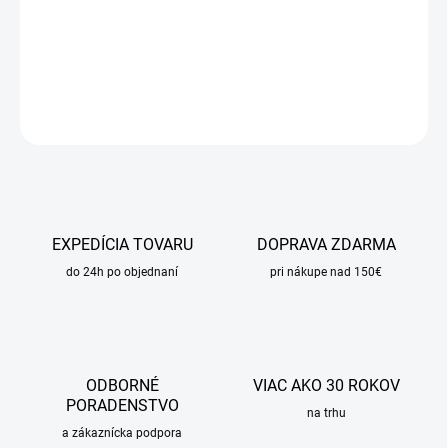
−
+
Pridať do košíka
DETAILNÉ INFORMÁCIE
OPÝTAŤ SA
STRÁŽIŤ
EXPEDÍCIA TOVARU
DOPRAVA ZDARMA
do 24h po objednaní
pri nákupe nad 150€
ODBORNÉ
VIAC AKO 30 ROKOV
PORADENSTVO
na trhu
a zákaznícka podpora