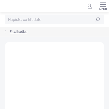
Prejsť
na
obsah
Hľadať
Flexi hadice
Neohodnotené
Podrobnosti hodnotenia