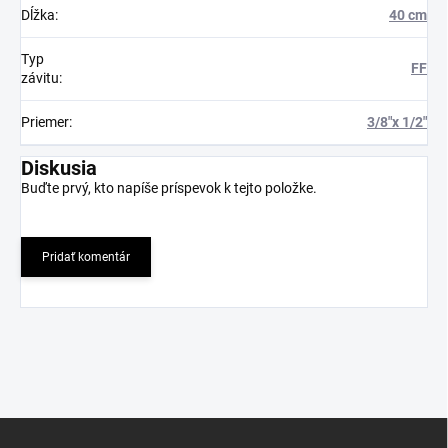
Dĺžka
:
40 cm
Typ
FF
závitu
:
Priemer
:
3/8"x 1/2"
Diskusia
Buďte prvý, kto napíše príspevok k tejto položke.
Pridať komentár
Z