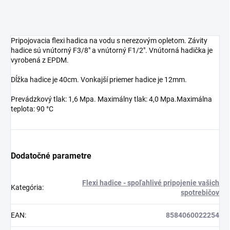
Pripojovacia flexi hadica na vodu s nerezovým opletom. Závity
hadice sú vnútorný F3/8" a vnútorný F1/2". Vnútorná hadička je
vyrobená z EPDM.
Dĺžka hadice je 40cm. Vonkajší priemer hadice je 12mm.
Prevádzkový tlak: 1,6 Mpa. Maximálny tlak: 4,0 Mpa.Maximálna
teplota: 90 °C
Dodatočné parametre
Flexi hadice - spoľahlivé pripojenie vašich
Kategória
:
spotrebičov
EAN
:
8584060022254