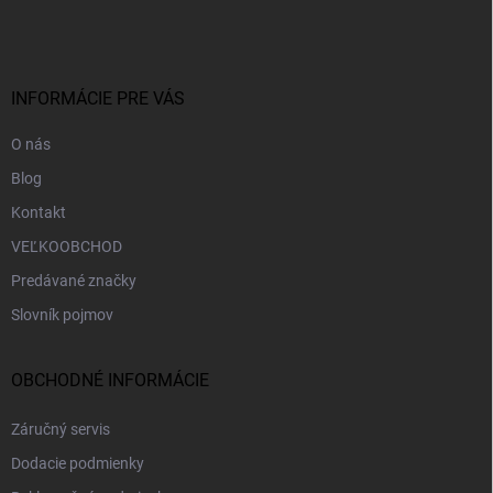
á
p
ä
t
i
INFORMÁCIE PRE VÁS
e
O nás
Blog
Kontakt
VEĽKOOBCHOD
Predávané značky
Slovník pojmov
OBCHODNÉ INFORMÁCIE
Záručný servis
Dodacie podmienky