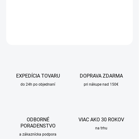
−
+
Pridať do košíka
DETAILNÉ INFORMÁCIE
OPÝTAŤ SA
STRÁŽIŤ
EXPEDÍCIA TOVARU
DOPRAVA ZDARMA
do 24h po objednaní
pri nákupe nad 150€
ODBORNÉ
VIAC AKO 30 ROKOV
PORADENSTVO
na trhu
a zákaznícka podpora