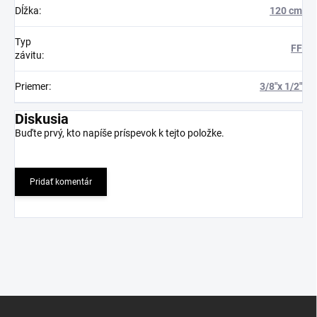
Dĺžka
:
120 cm
Typ
FF
závitu
:
Priemer
:
3/8"x 1/2"
Diskusia
Buďte prvý, kto napíše príspevok k tejto položke.
Pridať komentár
Z