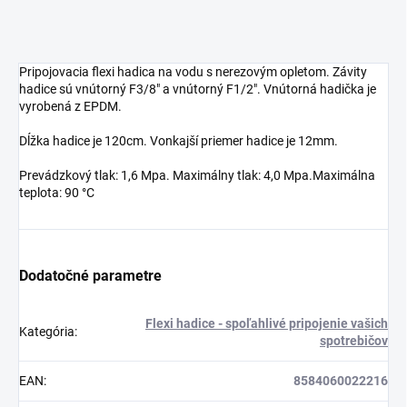
Pripojovacia flexi hadica na vodu s nerezovým opletom. Závity
hadice sú vnútorný F3/8" a vnútorný F1/2". Vnútorná hadička je
vyrobená z EPDM.
Dĺžka hadice je 120cm. Vonkajší priemer hadice je 12mm.
Prevádzkový tlak: 1,6 Mpa. Maximálny tlak: 4,0 Mpa.Maximálna
teplota: 90 °C
Dodatočné parametre
Flexi hadice - spoľahlivé pripojenie vašich
Kategória
:
spotrebičov
EAN
:
8584060022216