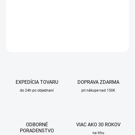
−
+
Pridať do košíka
DETAILNÉ INFORMÁCIE
OPÝTAŤ SA
STRÁŽIŤ
EXPEDÍCIA TOVARU
DOPRAVA ZDARMA
do 24h po objednaní
pri nákupe nad 150€
ODBORNÉ
VIAC AKO 30 ROKOV
PORADENSTVO
na trhu