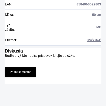
EAN
:
8584060022803
Dĺžka
:
50 cm
Typ
MF
závitu
:
Priemer
:
3/4"x 3/4"
Diskusia
Buďte prvý, kto napíše príspevok k tejto položke.
Pridať komentár