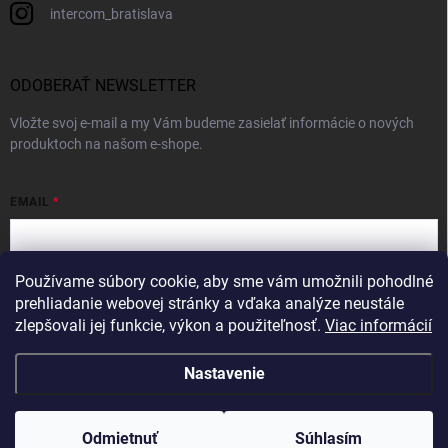
intercom_bratislava
ODOBERAŤ NEWSLETTER
Vložte svoj e-mail a my Vám budeme zasielať informácie o nových
produktoch na našom e-shope.
EMAIL
Používame súbory cookie, aby sme vám umožnili pohodlné
Vložením e-mailu súhlasíte s
podmienkami ochrany osobných údajov
prehliadanie webovej stránky a vďaka analýze neustále
zlepšovali jej funkcie, výkon a použiteľnosť.
Viac informácií
Prihlásiť sa
Nastavenie
Copyright 2026
Intercom
. Všetky práva vyhradené.
Odmietnuť
Súhlasím