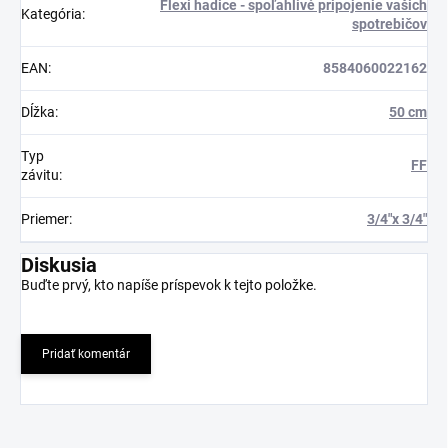
Flexi hadice - spoľahlivé pripojenie vašich
Kategória
:
spotrebičov
EAN
:
8584060022162
Dĺžka
:
50 cm
Typ
FF
závitu
:
Priemer
:
3/4"x 3/4"
Diskusia
Buďte prvý, kto napíše príspevok k tejto položke.
Pridať komentár