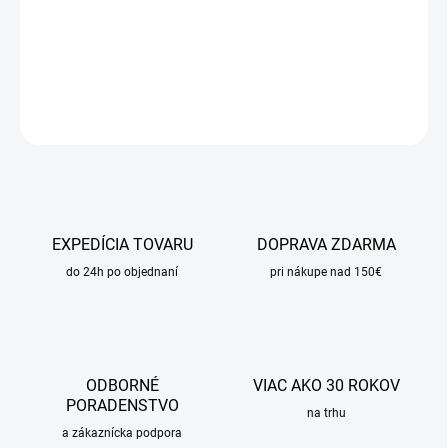
−
+
Pridať do košíka
DETAILNÉ INFORMÁCIE
OPÝTAŤ SA
STRÁŽIŤ
EXPEDÍCIA TOVARU
DOPRAVA ZDARMA
do 24h po objednaní
pri nákupe nad 150€
ODBORNÉ
VIAC AKO 30 ROKOV
PORADENSTVO
na trhu
a zákaznícka podpora