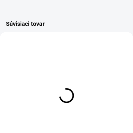
Súvisiaci tovar
SKLADOM
SKLADOM
Flexi hadica na vodu 3/4"×
Flexi hadica na vodu 3/4"×
3/4" FF - závit
3/4" FF - závit
vnútorný/vnútorný - 30cm
vnútorný/vnútorný - 40cm
5,12 €
5,31 €
Detail
Detail