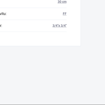
30 cm
vitu
:
FF
r
:
3/4"x 3/4"