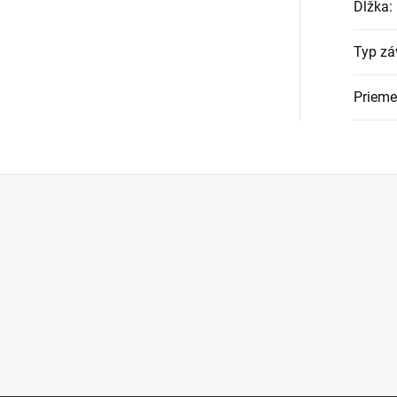
Dĺžka
:
Typ zá
Prieme