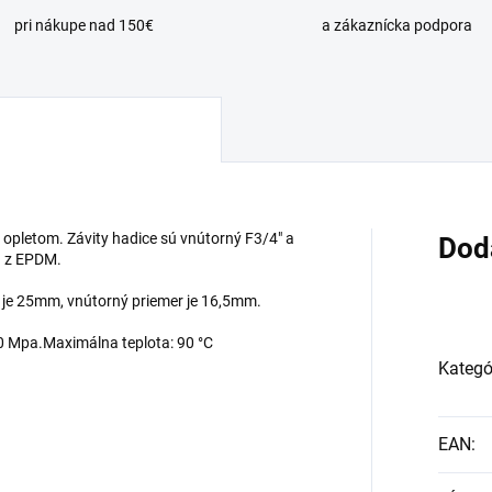
pri nákupe nad 150€
a zákaznícka podpora
 opletom. Závity hadice sú vnútorný F3/4" a
Dod
á z EPDM.
e je 25mm, vnútorný priemer je 16,5mm.
,0 Mpa.Maximálna teplota: 90 °C
Kategó
EAN
: