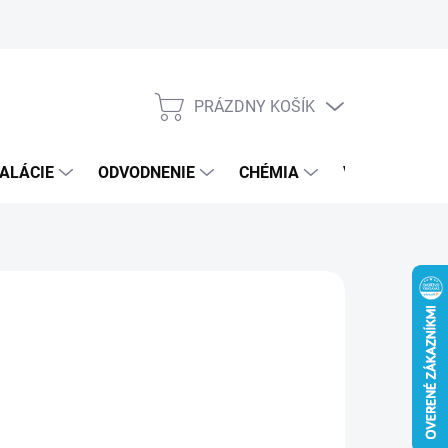
PRÁZDNY KOŠÍK
NÁKUPNÝ
KOŠÍK
ALÁCIE
ODVODNENIE
CHÉMIA
VEREJNÝ SEK