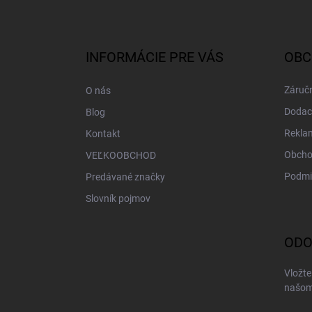
Z
á
p
ä
INFORMÁCIE PRE VÁS
OBC
t
i
Záručn
O nás
e
Dodac
Blog
Rekla
Kontakt
Obcho
VEĽKOOBCHOD
Podmi
Predávané značky
Slovník pojmov
ODO
Vložte
našom