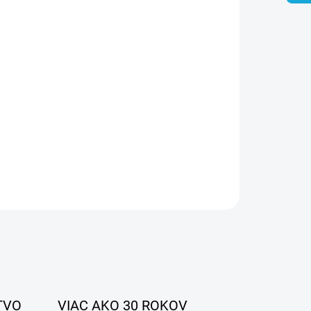
26
MOŽNOSTI DORUČENIA
Pridať do košíka
OPÝTAŤ SA
STRÁŽIŤ
TVO
VIAC AKO 30 ROKOV