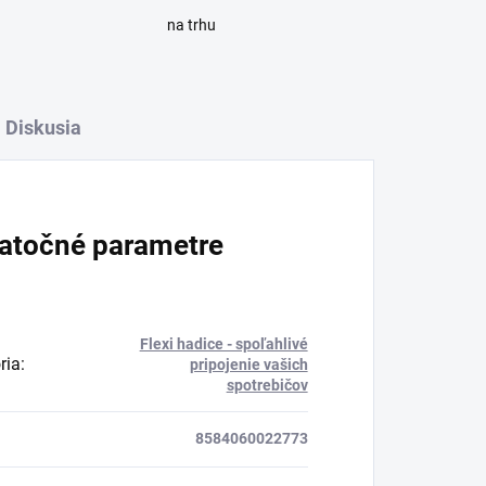
na trhu
Diskusia
atočné parametre
Flexi hadice - spoľahlivé
ria
:
pripojenie vašich
spotrebičov
8584060022773