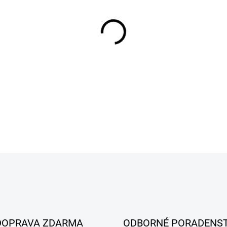
MÔŽEME DORUČIŤ DO:
7.8.20
−
+
DETAILNÉ INFORMÁCIE
DOPRAVA ZDARMA
ODBORNÉ PORADENS