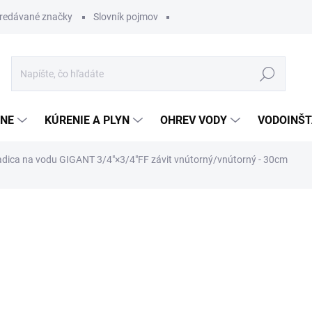
redávané značky
Slovník pojmov
Hľadať
ĽNE
KÚRENIE A PLYN
OHREV VODY
VODOINŠT
hadica na vodu GIGANT 3/4"×3/4"FF závit vnútorný/vnútorný - 30cm
otenia
6,77 €
5,40 €
Jednotková
SKLADOM
cena: