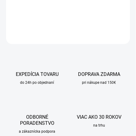
−
+
Pridať do košíka
DETAILNÉ INFORMÁCIE
OPÝTAŤ SA
STRÁŽIŤ
EXPEDÍCIA TOVARU
DOPRAVA ZDARMA
do 24h po objednaní
pri nákupe nad 150€
ODBORNÉ
VIAC AKO 30 ROKOV
PORADENSTVO
na trhu
a zákaznícka podpora