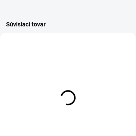
Súvisiaci tovar
NA DOTAZ
SKLADOM
Flexi hadica na vodu 1/2"×
Flexi hadica na vodu 1/2"×
1/2" MF - závit
1/2" MF - závit
vonkajší/vnútorný - 30cm
vonkajší/vnútorný - 40cm
2,74 €
2,95 €
Detail
Detail