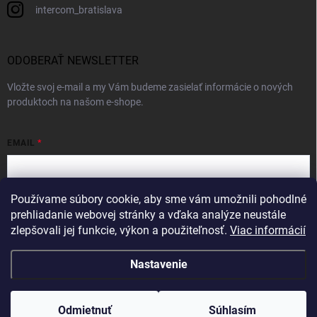
intercom_bratislava
ODOBERAŤ NEWSLETTER
Vložte svoj e-mail a my Vám budeme zasielať informácie o nových
produktoch na našom e-shope.
EMAIL
Používame súbory cookie, aby sme vám umožnili pohodlné
Vložením e-mailu súhlasíte s
podmienkami ochrany osobných údajov
prehliadanie webovej stránky a vďaka analýze neustále
zlepšovali jej funkcie, výkon a použiteľnosť.
Viac informácií
Prihlásiť sa
Nastavenie
Copyright 2026
Intercom
. Všetky práva vyhradené.
Odmietnuť
Súhlasím