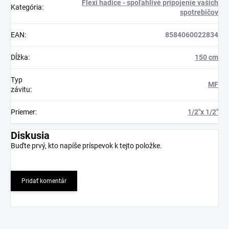
Flexi hadice - spoľahlivé pripojenie vašich
Kategória
:
spotrebičov
EAN
:
8584060022834
Dĺžka
:
150 cm
Typ
MF
závitu
:
Priemer
:
1/2"x 1/2"
Diskusia
Buďte prvý, kto napíše príspevok k tejto položke.
Pridať komentár