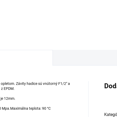
74 €
3,15 €
Detail
Detai
 opletom. Závity hadice sú vnútorný F1/2" a
Dod
á z EPDM.
e je 12mm.
,0 Mpa.Maximálna teplota: 90 °C
Kategó