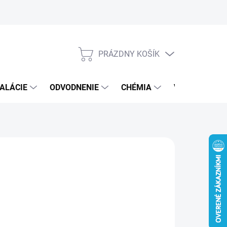
PRÁZDNY KOŠÍK
NÁKUPNÝ
KOŠÍK
ALÁCIE
ODVODNENIE
CHÉMIA
VEREJNÝ SEK