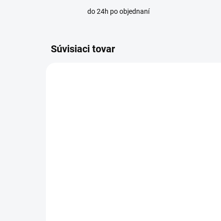
do 24h po objednaní
Súvisiaci tovar
SKLADOM
Flexi hadica na vodu
Fle
1/2"× 1/2" FF - závit
1/2
vnútorný/vnútorný - 20
vn
cm