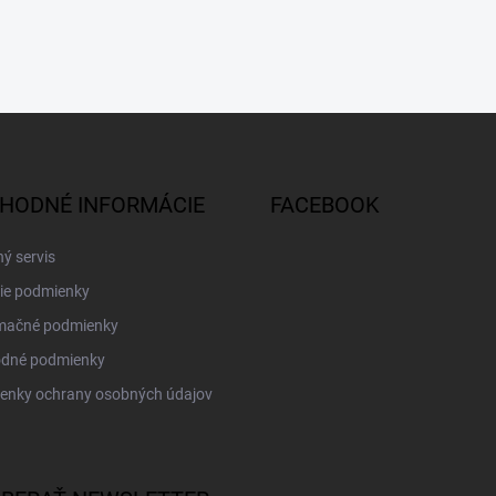
HODNÉ INFORMÁCIE
FACEBOOK
ý servis
ie podmienky
mačné podmienky
dné podmienky
enky ochrany osobných údajov