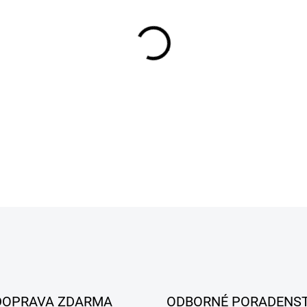
MÔŽEME DORUČIŤ DO:
10.8.2
−
+
DETAILNÉ INFORMÁCIE
DOPRAVA ZDARMA
ODBORNÉ PORADENS