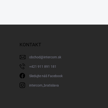
KONTAKT
obchod
@
intercom.sk
+421 911 891 181
Sledujte náš Facebook
intercom_bratislava