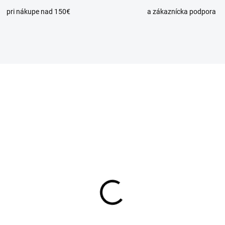
pri nákupe nad 150€
a zákaznícka podpora
SKLADOM
SKL
xi hadica na vodu
Flexi hadica na vodu
"× 1/2" FF - závit
1/2"× 1/2" FF - závit
útorný/vnútorný - 30cm
vnútorný/vnútorný - 5