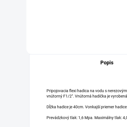
2,
2,32 €
Detail
Popis
Pripojovacia flexi hadica na vodu s nerezovým
vnútorný F1/2". Vnútorná hadička je vyroben
Dĺžka hadice je 40cm. Vonkajší priemer hadic
Prevádzkový tlak: 1,6 Mpa. Maximálny tlak: 4