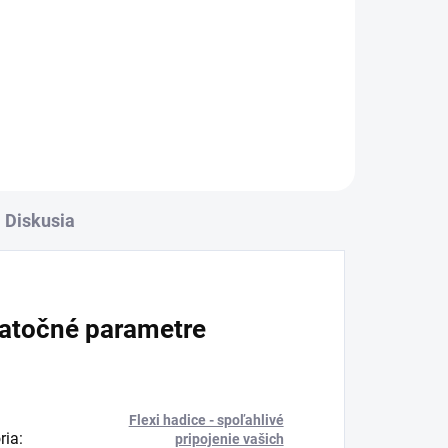
3,33 €
l
Detail
Diskusia
atočné parametre
Flexi hadice - spoľahlivé
ria
:
pripojenie vašich