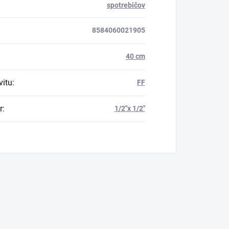
spotrebičov
8584060021905
40 cm
vitu
:
FF
r
:
1/2"x 1/2"