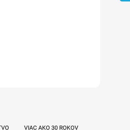
026
MOŽNOSTI DORUČENIA
Pridať do košíka
OPÝTAŤ SA
STRÁŽIŤ
TVO
VIAC AKO 30 ROKOV