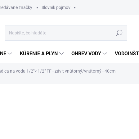
redávané značky
Slovník pojmov
Hľadať
ĽNE
KÚRENIE A PLYN
OHREV VODY
VODOINŠT
adica na vodu 1/2"× 1/2" FF - závit vnútorný/vnútorný - 40cm
otenia
3,69 €
2,95 €
Jednotková
SKLADOM
cena: