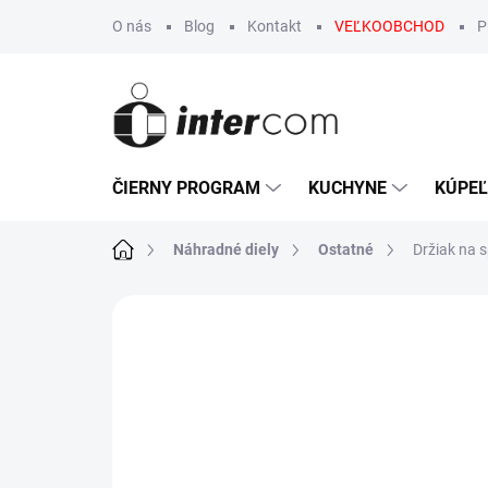
Prejsť
O nás
Blog
Kontakt
VEĽKOOBCHOD
P
na
obsah
ČIERNY PROGRAM
KUCHYNE
KÚPE
Domov
Náhradné diely
Ostatné
Držiak na s
Neohodnotené
Podrobnosti hodn