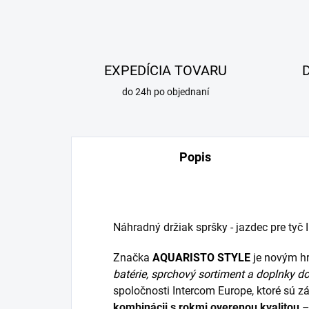
EXPEDÍCIA TOVARU
do 24h po objednaní
Popis
Náhradný držiak spršky - jazdec pre tyč 
Značka
AQUARISTO
STYLE
je novým hr
batérie,
sprchový sortiment
a
doplnky do
spoločnosti Intercom Europe, ktoré sú 
kombinácii s rokmi overenou kvalitou
–