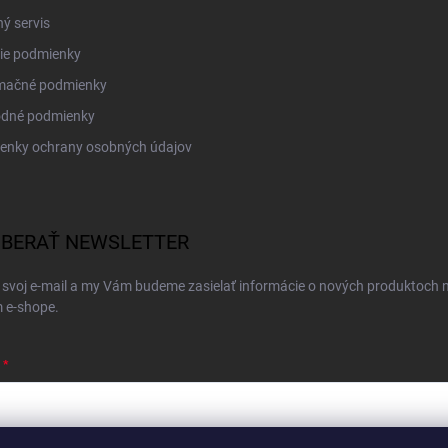
ý servis
ie podmienky
mačné podmienky
dné podmienky
enky ochrany osobných údajov
BERAŤ NEWSLETTER
 svoj e-mail a my Vám budeme zasielať informácie o nových produktoch 
 e-shope.