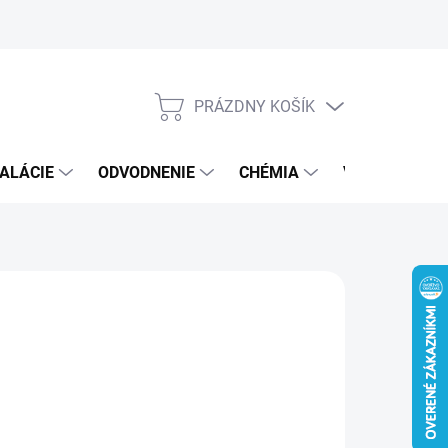
PRÁZDNY KOŠÍK
NÁKUPNÝ
KOŠÍK
ALÁCIE
ODVODNENIE
CHÉMIA
VEREJNÝ SEK
€