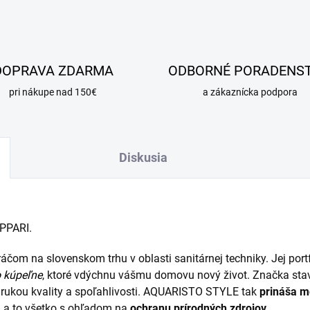
DOPRAVA ZDARMA
ODBORNÉ PORADENS
pri nákupe nad 150€
a zákaznícka podpora
Diskusia
IPPARI.
áčom na slovenskom trhu v oblasti sanitárnej techniky. Jej port
 kúpeľne
, ktoré vdýchnu vášmu domovu nový život. Značka sta
zárukou kvality a spoľahlivosti. AQUARISTO STYLE tak
prináša mo
 a to všetko s ohľadom na
ochranu prírodných zdrojov.