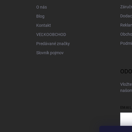
i
Záručn
O nás
e
Dodac
Blog
Rekla
Kontakt
Obcho
VEĽKOOBCHOD
Podmi
Predávané značky
Slovník pojmov
ODO
Vložte
našom
EMAIL