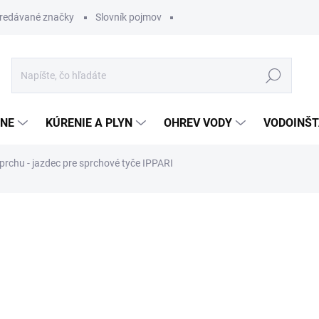
redávané značky
Slovník pojmov
Hľadať
ĽNE
KÚRENIE A PLYN
OHREV VODY
VODOINŠT
prchu - jazdec pre sprchové tyče IPPARI
otenia
12,30 €
11,43 
Jednotková
SKLADOM
cena: