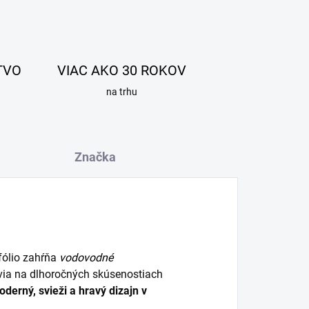
TVO
VIAC AKO 30 ROKOV
na trhu
Značka
fólio zahŕňa
vodovodné
via na dlhoročných skúsenostiach
derný, svieži a hravý dizajn v