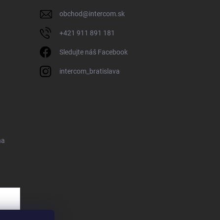
obchod
@
intercom.sk
+421 911 891 181
Sledujte náš Facebook
intercom_bratislava
na