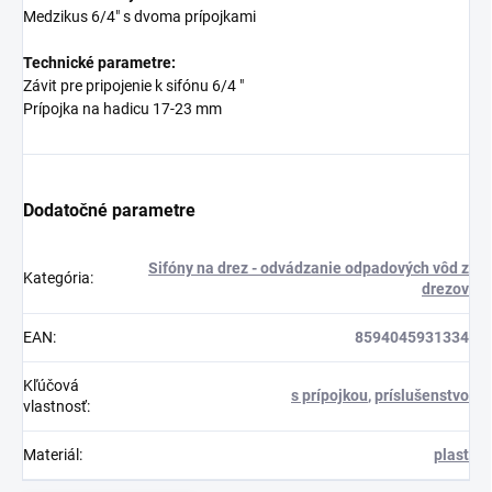
Medzikus 6/4" s dvoma prípojkami
Technické parametre:
Závit pre pripojenie k sifónu 6/4 "
Prípojka na hadicu 17-23 mm
Dodatočné parametre
Sifóny na drez - odvádzanie odpadových vôd z
Kategória
:
drezov
EAN
:
8594045931334
Kľúčová
s prípojkou
,
príslušenstvo
vlastnosť
:
Materiál
:
plast