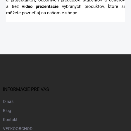
a projektantov, odborných predajcov, študentov a učiteľov
a tiež
video
prezentácie
vybraných produktov, ktoré si
môžete pozrieť aj na našom e-shope.
Z
á
p
ä
t
i
INFORMÁCIE PRE VÁS
e
O nás
Blog
Kontakt
VEĽKOOBCHOD