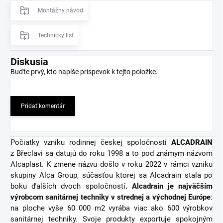
Montážny návod
Technický list
Diskusia
Buďte prvý, kto napíše príspevok k tejto položke.
Pridať komentár
Počiatky vzniku rodinnej českej spoločnosti
ALCADRAIN
z Břeclavi sa datujú do roku 1998 a to pod známym názvom
Alcaplast. K zmene názvu došlo v roku 2022 v rámci vzniku
skupiny Alca Group, súčasťou ktorej sa Alcadrain stala po
boku ďalších dvoch spoločností
. Alcadrain je najväčším
výrobcom sanitárnej techniky v strednej a východnej Európe
:
na ploche vyše 60 000 m2 vyrába viac ako 600 výrobkov
sanitárnej techniky. Svoje produkty exportuje spokojným