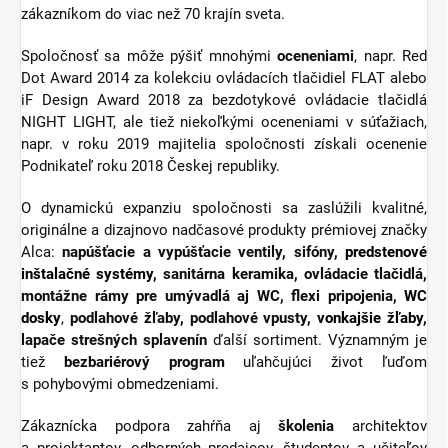
zákazníkom do viac než 70 krajín sveta.
Spoločnosť sa môže pýšiť mnohými
oceneniami
, napr. Red
Dot Award 2014 za kolekciu ovládacích tlačidiel FLAT alebo
iF Design Award 2018 za bezdotykové ovládacie tlačidlá
NIGHT LIGHT, ale tiež niekoľkými oceneniami v súťažiach,
napr. v roku 2019 majitelia spoločnosti získali ocenenie
Podnikateľ roku 2018 Českej republiky.
O dynamickú expanziu spoločnosti sa zaslúžili kvalitné,
originálne a dizajnovo nadčasové produkty prémiovej značky
Alca:
napúšťacie a vypúšťacie ventily, sifóny,
predstenové
inštalačné systémy
, sanitárna keramika, ovládacie tlačidlá,
montážne rámy pre umývadlá aj WC, flexi pripojenia,
WC
dosky
,
podlahové žľaby, podlahové vpusty,
vonkajšie žľaby
,
lapače strešných splavenín
ďalší sortiment.
Významným je
tiež
bezbariérový
program
uľahčujúci život ľuďom
s pohybovými obmedzeniami.
Zákaznícka podpora zahŕňa aj
školenia
architektov