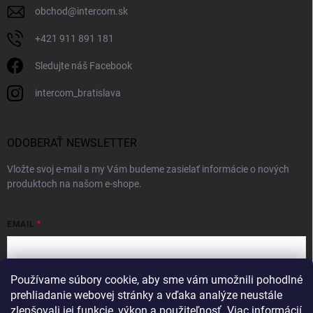
obchod
@
intercom.sk
+421 911 891 181
Sledujte náš Facebook
intercom_bratislava
ODOBERAŤ NEWSLETTER
Vložte svoj e-mail a my Vám budeme zasielať informácie o nových
produktoch na našom e-shope.
EMAIL
Používame súbory cookie, aby sme vám umožnili pohodlné
Vložením e-mailu súhlasíte s
podmienkami ochrany osobných údajov
prehliadanie webovej stránky a vďaka analýze neustále
zlepšovali jej funkcie, výkon a použiteľnosť.
Viac informácií