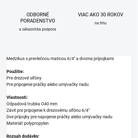
ODBORNÉ
VIAC AKO 30 ROKOV
PORADENSTVO
na trhu
a zákaznícka podpora
Medzikus s prevlečnou maticou 6/4" a dvoma prípojkami
Použitie:
Pre drezové sifóny
Pre pripojenie práčky alebo umývačky riadu
Vlastnosti:
Odpadová trubka O40 mm
Závit pre pripojenie k drezovému sifónu 6/4"
Dve prípojky pre napojenie práčky alebo umývačky riadu
Materiál: polypropylen
Rozsah dodávky: