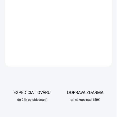
DORUČIŤ DO:
11.8.2026
MOŽNOSTI
DORUČENIA
−
+
Pridať do košíka
DETAILNÉ INFORMÁCIE
OPÝTAŤ SA
STRÁŽIŤ
EXPEDÍCIA TOVARU
DOPRAVA ZDARMA
do 24h po objednaní
pri nákupe nad 150€