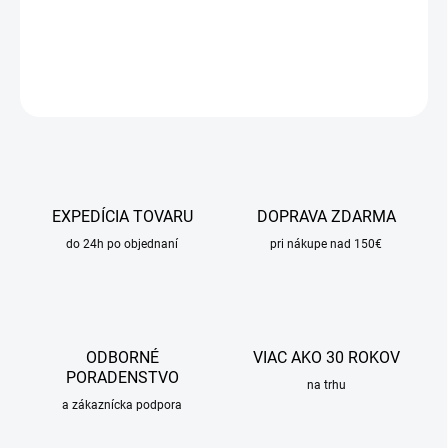
DETAILNÉ INFORMÁCIE
OPÝTAŤ SA
STRÁŽIŤ
EXPEDÍCIA TOVARU
DOPRAVA ZDARMA
do 24h po objednaní
pri nákupe nad 150€
ODBORNÉ
VIAC AKO 30 ROKOV
PORADENSTVO
na trhu
a zákaznícka podpora