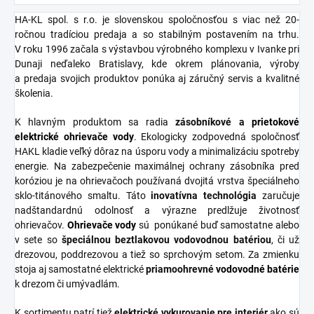
HA-KL spol. s r.o. je slovenskou spoločnosťou s viac než 20-
ročnou tradíciou predaja a so stabilným postavením na trhu.
V roku 1996 začala s výstavbou výrobného komplexu v Ivanke pri
Dunaji neďaleko Bratislavy, kde okrem plánovania, výroby
a predaja svojich produktov ponúka aj záručný servis a kvalitné
školenia.
K hlavným produktom sa radia
zásobníkové
a
prietokové
elektrické ohrievače vody
. Ekologicky zodpovedná spoločnosť
HAKL kladie veľký dôraz na úsporu vody a minimalizáciu spotreby
energie. Na zabezpečenie maximálnej ochrany zásobníka pred
koróziou je na ohrievačoch používaná dvojitá vrstva špeciálneho
sklo-titánového smaltu. Táto
inovatívna
technológia
zaručuje
nadštandardnú odolnosť a výrazne predlžuje životnosť
ohrievačov.
Ohrievače vody
sú ponúkané buď samostatne alebo
v sete so
špeciálnou
beztlakovou
vodovodnou
batériou
, či už
drezovou, poddrezovou a tiež so sprchovým setom. Za zmienku
stoja aj samostatné elektrické
priamoohrevné
vodovodné
batérie
k drezom či umývadlám.
K sortimentu patrí tiež
elektrické vykurovanie pre interiér
ako sú