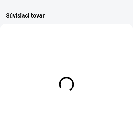
Súvisiaci tovar
OBVYKLE 1-5 DNÍ
Chránička na vykurovací
kábel, dĺžka 2500mm
2,48 €
Detail