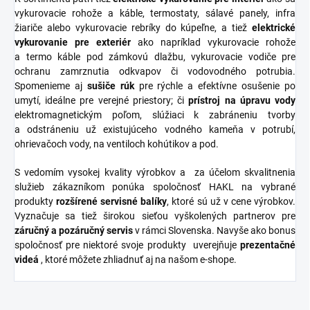
vykurovacie rohože a káble, termostaty, sálavé panely, infra
žiariče alebo vykurovacie rebríky do kúpeľne, a tiež
elektrické
vykurovanie pre exteriér
ako napríklad vykurovacie rohože
a termo káble pod zámkovú dlažbu, vykurovacie vodiče pre
ochranu zamrznutia odkvapov či vodovodného potrubia.
Spomenieme aj
sušiče
rúk
pre rýchle a efektívne osušenie po
umytí, ideálne pre verejné priestory; či
prístroj na úpravu vody
elektromagnetickým poľom, slúžiaci k zabráneniu tvorby
a odstráneniu už existujúceho vodného kameňa v potrubí,
ohrievačoch vody, na ventiloch kohútikov a pod.
S vedomím vysokej kvality výrobkov a za účelom skvalitnenia
služieb zákazníkom ponúka spoločnosť HAKL na vybrané
produkty
rozšírené
servisné
balíky
, ktoré sú už v cene výrobkov.
Vyznačuje sa tiež širokou sieťou vyškolených partnerov pre
záručný a pozáručný servis
v rámci Slovenska. Navyše ako bonus
spoločnosť pre niektoré svoje produkty uverejňuje
prezentačné
videá
, ktoré môžete zhliadnuť aj na našom e-shope.