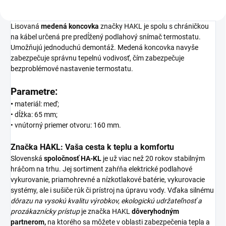
Lisovaná
medená koncovka
značky HAKL je spolu s chráničkou
na kábel určená pre predĺžený podlahový snímač termostatu.
Umožňujú jednoduchú demontáž. Medená koncovka navyše
zabezpečuje správnu tepelnú vodivosť, čím zabezpečuje
bezproblémové nastavenie termostatu.
Parametre:
•
materiál: meď;
• dĺžka: 65 mm;
• vnútorný priemer otvoru: 160 mm.
Značka HAKL: Vaša cesta k teplu a komfortu
Slovenská
spoločnosť
HA-KL
je už viac než 20 rokov stabilným
hráčom na trhu. Jej sortiment zahŕňa elektrické podlahové
vykurovanie, priamohrevné a nízkotlakové batérie, vykurovacie
systémy, ale i sušiče rúk či prístroj na úpravu vody. Vďaka silnému
dôrazu na vysokú kvalitu výrobkov, ekologickú udržateľnosť a
prozákaznícky prístup
je značka HAKL
dôveryhodným
partnerom,
na ktorého sa môžete v oblasti zabezpečenia tepla a