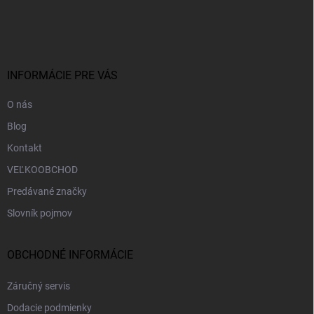
á
p
ä
t
i
INFORMÁCIE PRE VÁS
e
O nás
Blog
Kontakt
VEĽKOOBCHOD
Predávané značky
Slovník pojmov
OBCHODNÉ INFORMÁCIE
Záručný servis
Dodacie podmienky