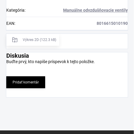
Kategória
:
Manuálne odvzdušňovacie ventily
EAN
:
8016615010190
Výkres 2D (122.3 kB)
Diskusia
Buďte prvý, kto napíše príspevok k tejto položke.
Pridať komentár
Z