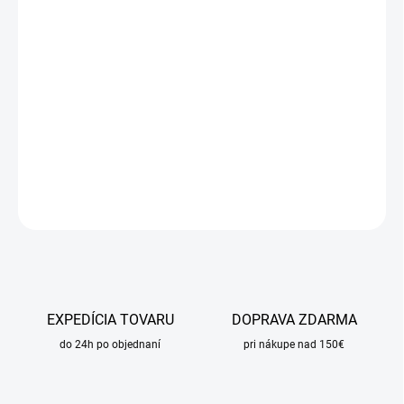
DORUČIŤ DO:
28.8.2026
MOŽNOSTI
DORUČENIA
−
+
Pridať do košíka
DETAILNÉ INFORMÁCIE
OPÝTAŤ SA
STRÁŽIŤ
EXPEDÍCIA TOVARU
DOPRAVA ZDARMA
do 24h po objednaní
pri nákupe nad 150€