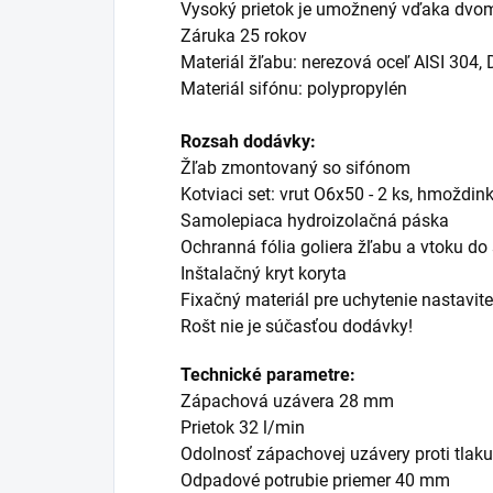
Vysoký prietok je umožnený vďaka dvo
Záruka 25 rokov
Materiál žľabu: nerezová oceľ AISI 304,
Materiál sifónu: polypropylén
Rozsah dodávky:
Žľab zmontovaný so sifónom
Kotviaci set: vrut O6x50 - 2 ks, hmoždin
Samolepiaca hydroizolačná páska
Ochranná fólia goliera žľabu a vtoku do
Inštalačný kryt koryta
Fixačný materiál pre uchytenie nastavit
Rošt nie je súčasťou dodávky!
Technické parametre:
Zápachová uzávera 28 mm
Prietok 32 l/min
Odolnosť zápachovej uzávery proti tlak
Odpadové potrubie priemer 40 mm