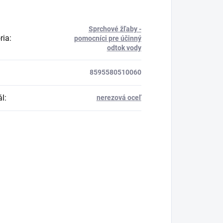
Sprchové žľaby -
ria
:
pomocníci pre účinný
odtok vody
8595580510060
ál
:
nerezová oceľ