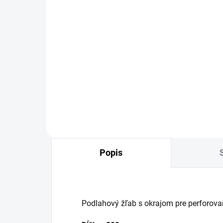
OBVYKLE 1-5 DNÍ
Rošt pre sprchový žľab
Roš
Alcadrain LINE - matný
Alc
nerez - dĺžka 300mm
ne
24,16 €
24
Detail
Popis
Podlahový žľab s okrajom pre perforova