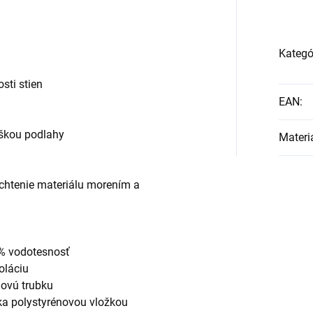
Kategó
sti stien
EAN
:
škou podlahy
Materi
achtenie materiálu morením a
% vodotesnosť
oláciu
dovú trubku
čka polystyrénovou vložkou