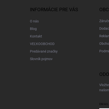
p
ä
INFORMÁCIE PRE VÁS
OBC
t
i
Záručn
O nás
e
Dodac
Blog
Rekla
Kontakt
Obcho
VEĽKOOBCHOD
Podmi
Predávané značky
Slovník pojmov
ODO
Vložte
našom
EMAIL