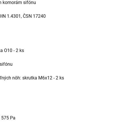
m komorám sifónu
 DIN 1.4301, ČSN 17240
ka O10 - 2 ks
 sifónu
eľných nôh: skrutka M6x12 - 2 ks
u 575 Pa