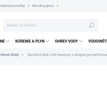
redávané značky
Slovník pojmov
Hľadať
ĽNE
KÚRENIE A PLYN
OHREV VODY
VODOINŠT
rchové žľaby
Sprchový žľab LOW nerezový, s okrajom pre perforov
otenia
182,03 €
118,3
Jednotková
OBVYKLE 1-5 DNÍ
cena: