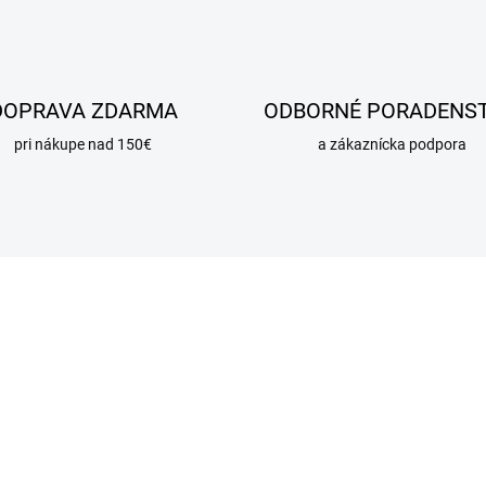
DOPRAVA ZDARMA
ODBORNÉ PORADENS
pri nákupe nad 150€
a zákaznícka podpora