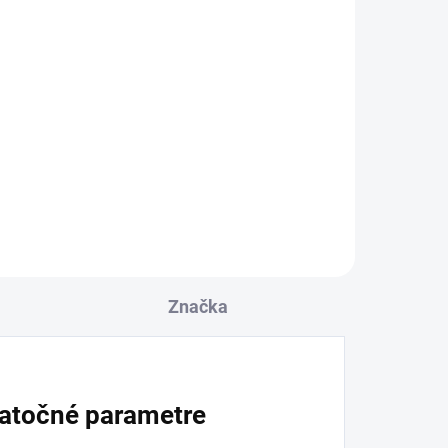
 DNÍ
OBVYKLE 1-5 DNÍ
Rošt pre sprchový žľab
ý
Alcadrain BUBLE - lesklý
nerez - dĺžka 300mm
21,57 €
l
Detail
Značka
atočné parametre