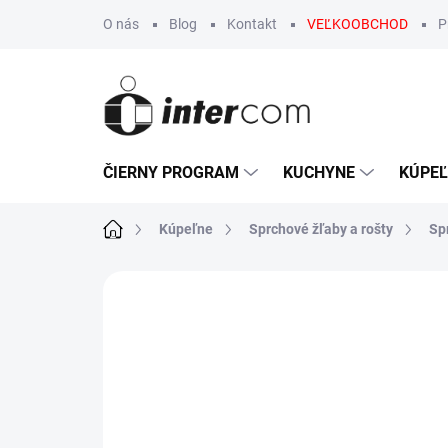
Prejsť
O nás
Blog
Kontakt
VEĽKOOBCHOD
P
na
obsah
ČIERNY PROGRAM
KUCHYNE
KÚPE
Domov
Kúpeľne
Sprchové žľaby a rošty
Sp
Neohodnotené
Podrobnosti hodn