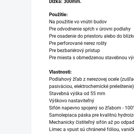
Dĺžka: 300mm.
Použitie:
Na použitie vo vnútri budov
Pre odvodnenie spŕch v úrovni podlahy
Pre osadenie do priestoru alebo do blízko
Pre perforované nerez rošty
Pre bezbariérový prístup
Pre miesta s obmedzenou stavebnou vý
Vlastnosti:
Podlahový žľab z nerezovej ocele (zušľ
pasiváciou, elektrochemické preleštenie)
Stavebná výška od 55 mm
Výškovo nastaviteľný
Sifón
napevno spojený so žľabom - 100
Samolepiaca páska pre kvalitnú hydroiz
Mechanicky čistiteľný sifón až po odpa
Límec a vpust sú chránené fóliou, vani