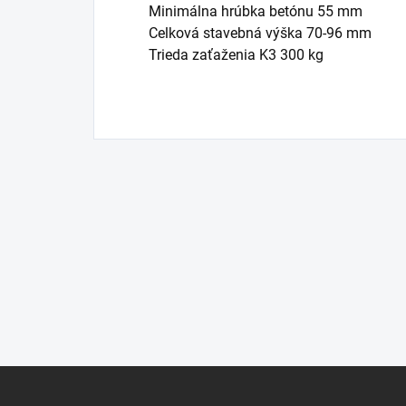
Minimálna hrúbka betónu 55 mm
Celková stavebná výška 70-96 mm
Trieda zaťaženia K3 300 kg
Z
á