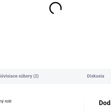
OBVYKLE 1-5 DNÍ
OBVYKLE 1-5
t pre sprchový žľab
Rošt pre sprchový žľab
adrain LINE - lesklý
Alcadrain PURE - leskl
rez - dĺžka 300mm
nerez - dĺžka 300mm
,16 €
21,57 €
Detail
Detai
Súvisiace súbory (2)
Diskusia
ný rošt
Dod