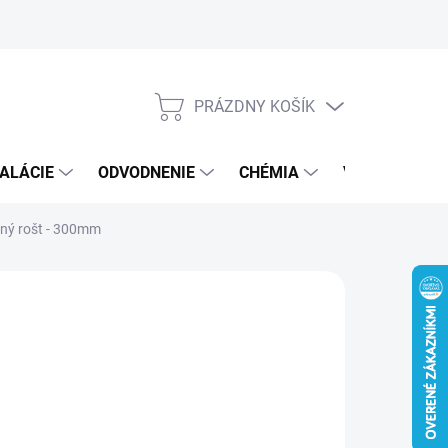
PRÁZDNY KOŠÍK
NÁKUPNÝ
KOŠÍK
ALÁCIE
ODVODNENIE
CHÉMIA
VEREJNÝ SEK
aný rošt - 300mm
1 €