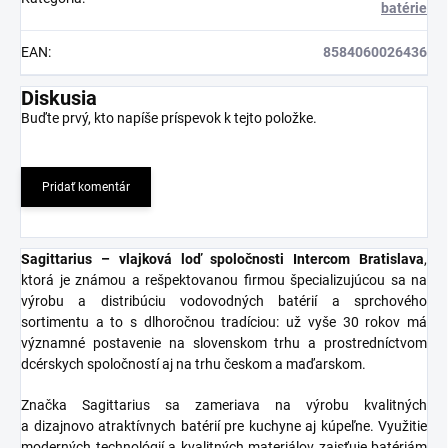
batérie
EAN
:
8584060026436
Diskusia
Buďte prvý, kto napíše príspevok k tejto položke.
Pridať komentár
Sagittarius – vlajková loď spoločnosti Intercom Bratislava
,
ktorá je známou a rešpektovanou firmou špecializujúcou sa na
výrobu a distribúciu vodovodných batérií a sprchového
sortimentu a to s dlhoročnou tradíciou: už vyše 30 rokov má
významné postavenie na slovenskom trhu a prostredníctvom
dcérskych spoločností aj na trhu českom a maďarskom.
Značka Sagittarius sa zameriava na výrobu kvalitných
a dizajnovo atraktívnych batérií pre kuchyne aj kúpeľne. Využitie
moderných technológií a kvalitných materiálov zaisťuje batériám