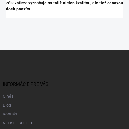
zákazníkov:
vyznačuje sa totiž nielen kvalitou, ale tiež cenovou
dostupnosťou.
Z
á
p
ä
t
i
INFORMÁCIE PRE VÁS
e
O nás
Blog
Kontakt
VEĽKOOBCHOD