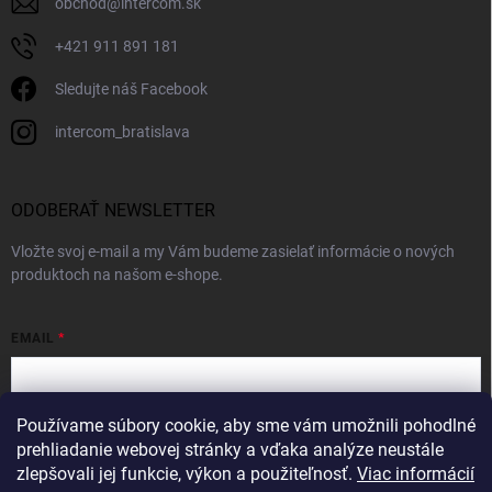
obchod
@
intercom.sk
+421 911 891 181
Sledujte náš Facebook
intercom_bratislava
ODOBERAŤ NEWSLETTER
Vložte svoj e-mail a my Vám budeme zasielať informácie o nových
produktoch na našom e-shope.
EMAIL
Používame súbory cookie, aby sme vám umožnili pohodlné
Vložením e-mailu súhlasíte s
podmienkami ochrany osobných údajov
prehliadanie webovej stránky a vďaka analýze neustále
zlepšovali jej funkcie, výkon a použiteľnosť.
Viac informácií
Prihlásiť sa