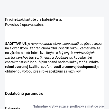
Krycí krúžok kartuše pre batérie Perla.
Povrchová úprava: satén.
SAGITTARIUS
je
renomovanou slovenskou značkou
pôsobiacou
na slovenskom i zahraničnom trhu vyše 30 rokov. Zameriava sa
na výrobu a distribúciu kvalitných a štýlových
vodovodných
batérií
,
sprchového sortimentu
a
doplnkov do kúpeľne
. Jej
charakteristické logo - šípku pozná hádam každý z nás. Vďaka
rokmi overenej kvalite, spoľahlivosti a cenovej dostupnosti
je
obľúbenou voľbou pre široké spektrum zákazníkov.
Dodatočné parametre
Náhradné krytky, ružice, podložky a matice pre
Kategória
: