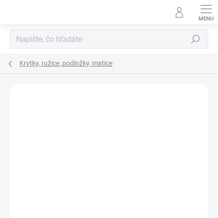
Prejsť
na
obsah
Hľadať
Krytky, ružice, podložky, matice
Neohodnotené
Podrobnosti hodnotenia