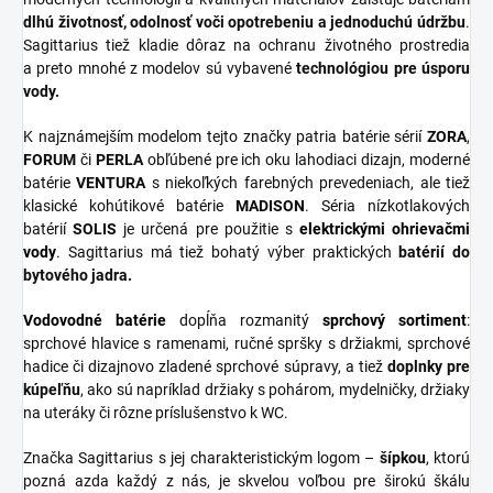
dlhú životnosť, odolnosť voči opotrebeniu a jednoduchú údržbu
.
Sagittarius tiež kladie dôraz na ochranu životného prostredia
a preto mnohé z modelov sú vybavené
technológiou pre úsporu
vody.
K najznámejším modelom tejto značky patria batérie sérií
ZORA
,
FORUM
či
PERLA
obľúbené pre ich oku lahodiaci dizajn, moderné
batérie
VENTURA
s niekoľkých farebných prevedeniach, ale tiež
klasické kohútikové batérie
MADISON
. Séria nízkotlakových
batérií
SOLIS
je určená pre použitie s
elektrickými ohrievačmi
vody
. Sagittarius má tiež bohatý výber praktických
batérií do
bytového jadra.
Vodovodné batérie
dopĺňa rozmanitý
sprchový
sortiment
:
sprchové hlavice s ramenami, ručné spršky s držiakmi, sprchové
hadice či dizajnovo zladené sprchové súpravy, a tiež
doplnky
pre
kúpeľňu
, ako sú napríklad držiaky s pohárom, mydelničky, držiaky
na uteráky či rôzne príslušenstvo k WC.
Značka Sagittarius s jej charakteristickým logom –
šípkou
, ktorú
pozná azda každý z nás, je skvelou voľbou pre širokú škálu