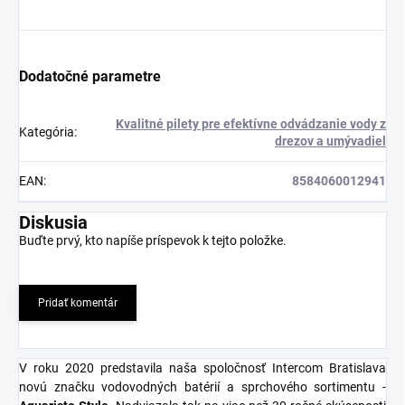
Dodatočné parametre
Kvalitné pilety pre efektívne odvádzanie vody z
Kategória
:
drezov a umývadiel
EAN
:
8584060012941
Diskusia
Buďte prvý, kto napíše príspevok k tejto položke.
Pridať komentár
V roku 2020 predstavila naša spoločnosť Intercom Bratislava
novú značku vodovodných batérií a sprchového sortimentu -