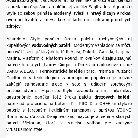
Aquaristo Style
. Nadviazala tak na viac než 30-ročné skúsenosti
s predajom úspešnej a obľúbenej značky Sagittarius. Aquaristo
Style so sebou
prináša moderný, svieži a hravý dizajn v rokmi
overenej kvalite
a to všetko s ohľadom na ochranu prírodných
zdrojov.
Aquaristo Style ponúka širokú paletu kuchynských aj
kúpeľňových
vodovodných
batérií
. Moderným vzhľadom sa môžu
pochváliť série pákových batérií Altea, Dakota, Galleria, Laguna,
Marina, Platform či Platform Round, milovníkov dizajnu zaujmú
batérie hranatých tvarov Cinque a Docks či nadčasové čierne
DAKOTA BLACK.
Termostatické
batérie
Persei, Prisma a Pulzar či
Cooltouch s technológiou zabraňujúcou popáleniu je možné
zakúpiť samostatne alebo v sete s ladiacim sprchovým
príslušenstvom. Aquaristo Style nezabúda ani na milovníkov
gastronómie, ponúka totiž širokú paletu
drezových batérií
,
napríklad profesionálne batérie K –PRO 3 a CHEF či štýlové
batérie s farebným flexibilným ramenom a sprškou YOUNG
S a mnoho ďalších. Dizajnovo zaujímavou je aj séria vrškových
batérií Victorian, ktorá je skvelou voľbou pre kuchyne
v rustikálnom štýle.