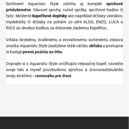
Sortiment Aquaristo Style zahŕňa aj komplet
sprchové
príslušenstvo
: hlavové sprchy, ručné spršky, sprchové hadice či
tyče. Moderné
kúpeľňové
doplnky
ako napríklad držiaky uterákov,
mydelničky či držiaky na poháre zo sérií ALDO, ENZO, LUCA a
RICO sú skvelou bodkou za dokonale zladenou kúpeľňou.
Vďaka širokému, kvalitnému a inovatívnemu sortimentu získava
značka Aquaristo Style zaslúžene stále väčšiu
obľubu
a postupne
si buduje
pevnú pozíciu na trhu.
Doprajte si s Aquaristo Style uvoľňujúci relaxačný kúpeľ, osviežte
svoje telo a myseľ povzbudivou sprchou a znovunadobudnite
svoju stratenú
-
rovnováhu pre život.
Z
á