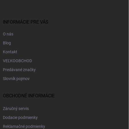
p
ä
t
i
INFORMÁCIE PRE VÁS
e
O nás
Blog
Kontakt
VEĽKOOBCHOD
Predávané značky
Slovník pojmov
OBCHODNÉ INFORMÁCIE
Záručný servis
Dodacie podmienky
Reklamačné podmienky