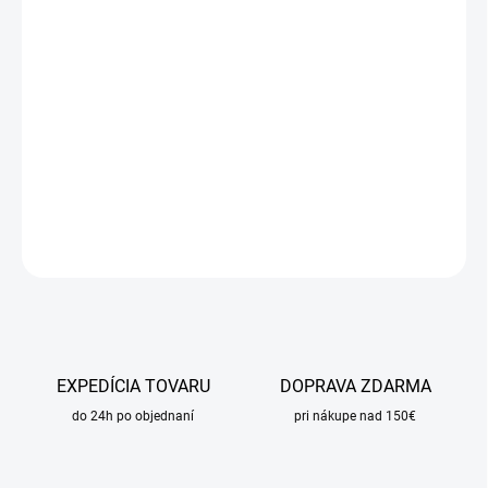
DORUČIŤ DO:
11.8.2026
MOŽNOSTI
DORUČENIA
−
+
Pridať do košíka
DETAILNÉ INFORMÁCIE
OPÝTAŤ SA
STRÁŽIŤ
EXPEDÍCIA TOVARU
DOPRAVA ZDARMA
do 24h po objednaní
pri nákupe nad 150€