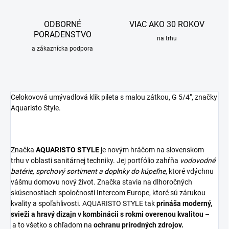
ODBORNÉ
VIAC AKO 30 ROKOV
PORADENSTVO
na trhu
a zákaznícka podpora
Celokovová umývadlová klik pileta s malou zátkou, G 5/4", značky
Aquaristo Style.
Značka
AQUARISTO
STYLE
je novým hráčom na slovenskom
trhu v oblasti sanitárnej techniky. Jej portfólio zahŕňa
vodovodné
batérie,
sprchový sortiment
a
doplnky do kúpeľne
, ktoré vdýchnu
vášmu domovu nový život. Značka stavia na dlhoročných
skúsenostiach spoločnosti Intercom Europe, ktoré sú zárukou
kvality a spoľahlivosti. AQUARISTO STYLE tak
prináša moderný,
svieži a hravý dizajn v kombinácii s rokmi overenou kvalitou
–
a to všetko s ohľadom na
ochranu prírodných zdrojov.