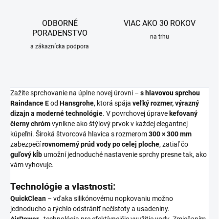
ODBORNÉ
VIAC AKO 30 ROKOV
PORADENSTVO
na trhu
a zákaznícka podpora
Zažite sprchovanie na úplne novej úrovni –
s
hlavovou sprchou
Raindance E
od
Hansgrohe
, ktorá spája
veľký rozmer, výrazný
dizajn a moderné technológie
. V povrchovej úprave
kefovaný
čierny chróm
vynikne ako štýlový prvok v každej elegantnej
kúpeľni. Široká štvorcová hlavica s rozmerom
300 × 300 mm
zabezpečí
rovnomerný prúd vody po celej ploche
, zatiaľ čo
guľový kĺb
umožní jednoduché nastavenie sprchy presne tak, ako
vám vyhovuje.
Technológie a vlastnosti:
QuickClean
– vďaka silikónovému nopkovaniu možno
jednoducho a rýchlo odstrániť nečistoty a usadeniny.