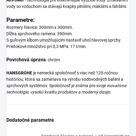
AirPower
- technológia pre efektívnejšie využitie vody. Zmiešaním
vody so vzduchom sa stávajú kvapky plnšími, mäkšími a ľahšími.
Parametre:
Rozmery hlavice: 300mm x 300mm.
Dĺžka sprchového ramena: 390mm.
S guľovým kĺbom umožňujúcim nastaviť uhol hlavovej sprchy.
Prietokové množstvo pri 0,3 MPa: 17 l/min.
Povrchová úprava
: chróm.
HANSGROHE
je nemecká spoločnosť s viac než 120-ročnou
históriou, ktorá sa zameriava na výrobu
vodovodných batérií
a
sprchových systémov. Spoločnosť je známa pre svoje
inovatívne
technológie, vysokú kvalitu produktov a moderný dizajn
.
Dodatočné parametre