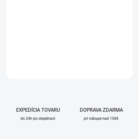
DORUČIŤ DO:
13.8.2026
MOŽNOSTI
DORUČENIA
−
+
Pridať do košíka
DETAILNÉ INFORMÁCIE
OPÝTAŤ SA
STRÁŽIŤ
EXPEDÍCIA TOVARU
DOPRAVA ZDARMA
do 24h po objednaní
pri nákupe nad 150€