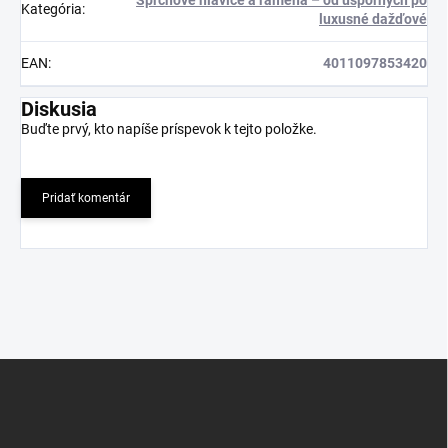
Sprchové hlavice a ramená – od úsporných po
Kategória
:
luxusné dažďové
EAN
:
4011097853420
Diskusia
Buďte prvý, kto napíše príspevok k tejto položke.
Pridať komentár
Z
á
p
ä