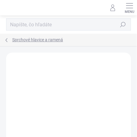
Prejsť
na
obsah
Hľadať
Sprchové hlavice a ramená
Neohodnotené
Podrobnosti hodnotenia