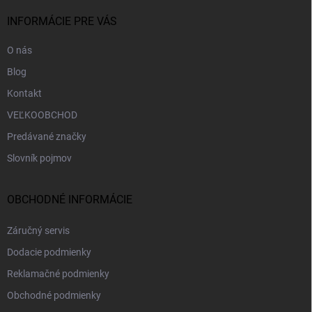
t
i
INFORMÁCIE PRE VÁS
e
O nás
Blog
Kontakt
VEĽKOOBCHOD
Predávané značky
Slovník pojmov
OBCHODNÉ INFORMÁCIE
Záručný servis
Dodacie podmienky
Reklamačné podmienky
Obchodné podmienky