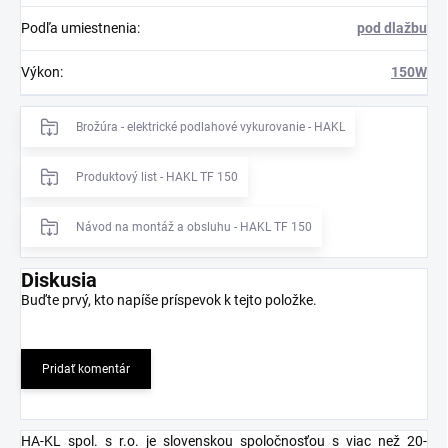
Podľa umiestnenia
:
pod dlažbu
Výkon
:
150W
Brožúra - elektrické podlahové vykurovanie - HAKL
Produktový list - HAKL TF 150
Návod na montáž a obsluhu - HAKL TF 150
Diskusia
Buďte prvý, kto napíše príspevok k tejto položke.
Pridať komentár
HA-KL spol. s r.o. je slovenskou spoločnosťou s viac než 20-