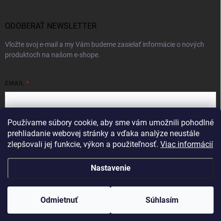
ODOBERAŤ NEWSLETTER
Vložte svoj e-mail a my Vám budeme zasielať informácie o nových
produktoch na našom e-shope.
EMAIL
Používame súbory cookie, aby sme vám umožnili pohodlné
Vložením e-mailu súhlasíte s
podmienkami ochrany osobných údajov
prehliadanie webovej stránky a vďaka analýze neustále
zlepšovali jej funkcie, výkon a použiteľnosť.
Viac informácií
Prihlásiť sa
Nastavenie
Copyright 2026
Intercom
. Všetky práva vyhradené.
Odmietnuť
Súhlasím
Vytvoril Shoptet