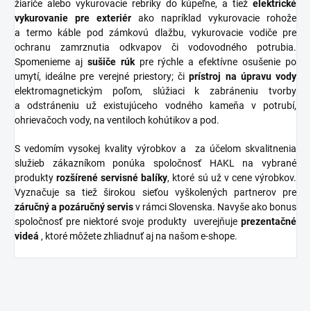
žiariče alebo vykurovacie rebríky do kúpeľne, a tiež
elektrické
vykurovanie pre exteriér
ako napríklad vykurovacie rohože
a termo káble pod zámkovú dlažbu, vykurovacie vodiče pre
ochranu zamrznutia odkvapov či vodovodného potrubia.
Spomenieme aj
sušiče
rúk
pre rýchle a efektívne osušenie po
umytí, ideálne pre verejné priestory; či
prístroj na úpravu vody
elektromagnetickým poľom, slúžiaci k zabráneniu tvorby
a odstráneniu už existujúceho vodného kameňa v potrubí,
ohrievačoch vody, na ventiloch kohútikov a pod.
S vedomím vysokej kvality výrobkov a za účelom skvalitnenia
služieb zákazníkom ponúka spoločnosť HAKL na vybrané
produkty
rozšírené
servisné
balíky
, ktoré sú už v cene výrobkov.
Vyznačuje sa tiež širokou sieťou vyškolených partnerov pre
záručný a pozáručný servis
v rámci Slovenska. Navyše ako bonus
spoločnosť pre niektoré svoje produkty uverejňuje
prezentačné
videá
, ktoré môžete zhliadnuť aj na našom e-shope.