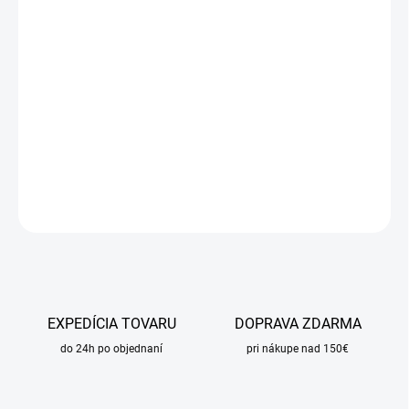
DORUČIŤ DO:
14.8.2026
MOŽNOSTI
DORUČENIA
−
+
Pridať do košíka
DETAILNÉ INFORMÁCIE
OPÝTAŤ SA
STRÁŽIŤ
EXPEDÍCIA TOVARU
DOPRAVA ZDARMA
do 24h po objednaní
pri nákupe nad 150€