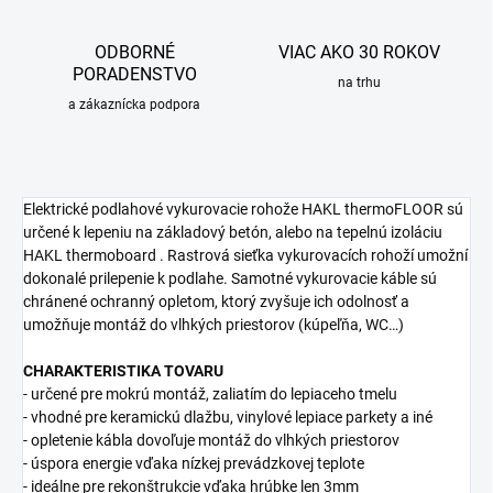
ODBORNÉ
VIAC AKO 30 ROKOV
PORADENSTVO
na trhu
a zákaznícka podpora
Elektrické podlahové vykurovacie rohože HAKL thermoFLOOR sú
určené k lepeniu na základový betón, alebo na tepelnú izoláciu
HAKL thermoboard . Rastrová sieťka vykurovacích rohoží umožní
dokonalé prilepenie k podlahe. Samotné vykurovacie káble sú
chránené ochranný opletom, ktorý zvyšuje ich odolnosť a
umožňuje montáž do vlhkých priestorov (kúpeľňa, WC…)
CHARAKTERISTIKA TOVARU
- určené pre mokrú montáž, zaliatím do lepiaceho tmelu
- vhodné pre keramickú dlažbu, vinylové lepiace parkety a iné
- opletenie kábla dovoľuje montáž do vlhkých priestorov
- úspora energie vďaka nízkej prevádzkovej teplote
- ideálne pre rekonštrukcie vďaka hrúbke len 3mm