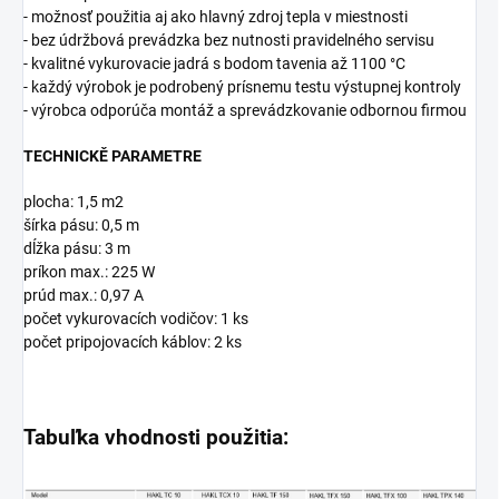
- možnosť použitia aj ako hlavný zdroj tepla v miestnosti
- bez údržbová prevádzka bez nutnosti pravidelného servisu
- kvalitné vykurovacie jadrá s bodom tavenia až 1100 °C
- každý výrobok je podrobený prísnemu testu výstupnej kontroly
- výrobca odporúča montáž a sprevádzkovanie odbornou firmou
TECHNICKĚ PARAMETRE
plocha: 1,5 m2
šírka pásu: 0,5 m
dĺžka pásu: 3 m
príkon max.: 225 W
prúd max.: 0,97 A
počet vykurovacích vodičov: 1 ks
počet pripojovacích káblov: 2 ks
Tabuľka vhodnosti použitia: