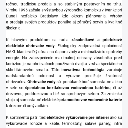
ročnou tradíciou predaja a so stabilným postavením na trhu.
V roku 1996 začala s výstavbou výrobného komplexu v Ivanke pri
Dunaji neďaleko Bratislavy, kde okrem plánovania, výroby
a predaja svojich produktov ponúka aj záručný servis a kvalitné
školenia.
K hlavným produktom sa radia
zásobníkové
a
prietokové
elektrické ohrievače vody
. Ekologicky zodpovedná spoločnosť
HAKL kladie veľký dôraz na úsporu vody a minimalizáciu spotreby
energie. Na zabezpečenie maximálnej ochrany zásobníka pred
koróziou je na ohrievačoch používaná dvojitá vrstva špeciálneho
sklo-titánového smaltu. Táto
inovatívna
technológia
zaručuje
nadštandardnú odolnosť a výrazne predlžuje životnosť
ohrievačov.
Ohrievače vody
sú ponúkané buď samostatne alebo
v sete so
špeciálnou
beztlakovou
vodovodnou
batériou
, či už
drezovou, poddrezovou a tiež so sprchovým setom. Za zmienku
stoja aj samostatné elektrické
priamoohrevné
vodovodné
batérie
k drezom či umývadlám.
K sortimentu patrí tiež
elektrické vykurovanie pre interiér
ako sú
vykurovacie rohože a káble, termostaty, sálavé panely, infra