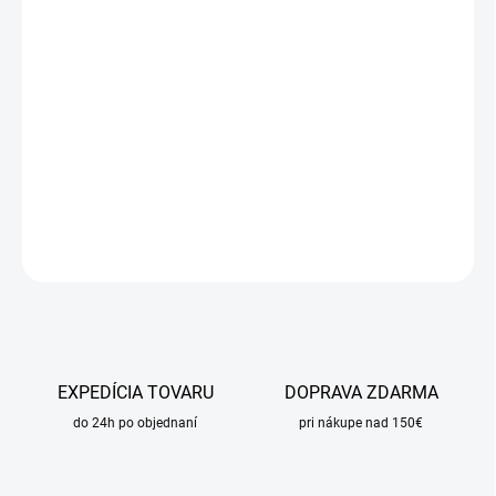
DORUČIŤ DO:
14.8.2026
MOŽNOSTI
DORUČENIA
−
+
Pridať do košíka
DETAILNÉ INFORMÁCIE
OPÝTAŤ SA
STRÁŽIŤ
EXPEDÍCIA TOVARU
DOPRAVA ZDARMA
do 24h po objednaní
pri nákupe nad 150€