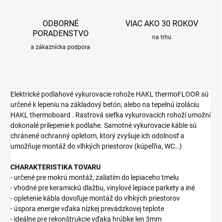
ODBORNÉ
VIAC AKO 30 ROKOV
PORADENSTVO
na trhu
a zákaznícka podpora
Elektrické podlahové vykurovacie rohože HAKL thermoFLOOR sú
určené k lepeniu na základový betón, alebo na tepelnú izoláciu
HAKL thermoboard . Rastrová sieťka vykurovacích rohoží umožní
dokonalé prilepenie k podlahe. Samotné vykurovacie káble sú
chránené ochranný opletom, ktorý zvyšuje ich odolnosť a
umožňuje montáž do vlhkých priestorov (kúpeľňa, WC…)
CHARAKTERISTIKA TOVARU
- určené pre mokrú montáž, zaliatím do lepiaceho tmelu
- vhodné pre keramickú dlažbu, vinylové lepiace parkety a iné
- opletenie kábla dovoľuje montáž do vlhkých priestorov
- úspora energie vďaka nízkej prevádzkovej teplote
- ideálne pre rekonštrukcie vďaka hrúbke len 3mm