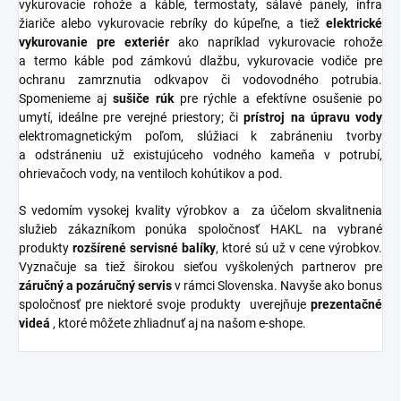
vykurovacie rohože a káble, termostaty, sálavé panely, infra
žiariče alebo vykurovacie rebríky do kúpeľne, a tiež
elektrické
vykurovanie pre exteriér
ako napríklad vykurovacie rohože
a termo káble pod zámkovú dlažbu, vykurovacie vodiče pre
ochranu zamrznutia odkvapov či vodovodného potrubia.
Spomenieme aj
sušiče
rúk
pre rýchle a efektívne osušenie po
umytí, ideálne pre verejné priestory; či
prístroj na úpravu vody
elektromagnetickým poľom, slúžiaci k zabráneniu tvorby
a odstráneniu už existujúceho vodného kameňa v potrubí,
ohrievačoch vody, na ventiloch kohútikov a pod.
S vedomím vysokej kvality výrobkov a za účelom skvalitnenia
služieb zákazníkom ponúka spoločnosť HAKL na vybrané
produkty
rozšírené
servisné
balíky
, ktoré sú už v cene výrobkov.
Vyznačuje sa tiež širokou sieťou vyškolených partnerov pre
záručný a pozáručný servis
v rámci Slovenska. Navyše ako bonus
spoločnosť pre niektoré svoje produkty uverejňuje
prezentačné
videá
, ktoré môžete zhliadnuť aj na našom e-shope.