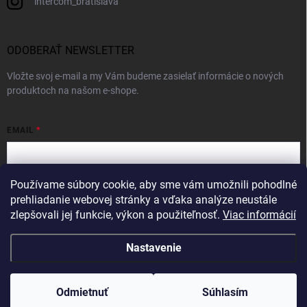
intercom_bratislava
ODOBERAŤ NEWSLETTER
Vložte svoj e-mail a my Vám budeme zasielať informácie o nových
produktoch na našom e-shope.
EMAIL
Používame súbory cookie, aby sme vám umožnili pohodlné
Vložením e-mailu súhlasíte s
podmienkami ochrany osobných údajov
prehliadanie webovej stránky a vďaka analýze neustále
zlepšovali jej funkcie, výkon a použiteľnosť.
Viac informácií
Prihlásiť sa
Nastavenie
Copyright 2026
Intercom
. Všetky práva vyhradené.
Odmietnuť
Súhlasím