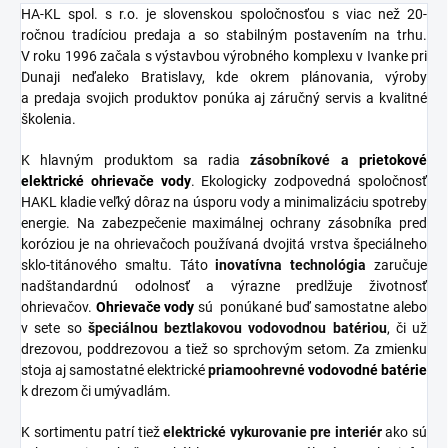
HA-KL spol. s r.o. je slovenskou spoločnosťou s viac než 20-
ročnou tradíciou predaja a so stabilným postavením na trhu.
V roku 1996 začala s výstavbou výrobného komplexu v Ivanke pri
Dunaji neďaleko Bratislavy, kde okrem plánovania, výroby
a predaja svojich produktov ponúka aj záručný servis a kvalitné
školenia.
K hlavným produktom sa radia
zásobníkové
a
prietokové
elektrické ohrievače vody
. Ekologicky zodpovedná spoločnosť
HAKL kladie veľký dôraz na úsporu vody a minimalizáciu spotreby
energie. Na zabezpečenie maximálnej ochrany zásobníka pred
koróziou je na ohrievačoch používaná dvojitá vrstva špeciálneho
sklo-titánového smaltu. Táto
inovatívna
technológia
zaručuje
nadštandardnú odolnosť a výrazne predlžuje životnosť
ohrievačov.
Ohrievače vody
sú ponúkané buď samostatne alebo
v sete so
špeciálnou
beztlakovou
vodovodnou
batériou
, či už
drezovou, poddrezovou a tiež so sprchovým setom. Za zmienku
stoja aj samostatné elektrické
priamoohrevné
vodovodné
batérie
k drezom či umývadlám.
K sortimentu patrí tiež
elektrické vykurovanie pre interiér
ako sú