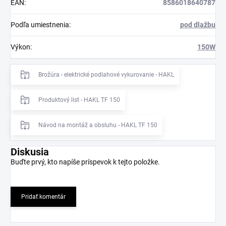
EAN
:
8586018640787
Podľa umiestnenia
:
pod dlažbu
Výkon
:
150W
Brožúra - elektrické podlahové vykurovanie - HAKL
Produktový list - HAKL TF 150
Návod na montáž a obsluhu - HAKL TF 150
Diskusia
Buďte prvý, kto napíše príspevok k tejto položke.
Pridať komentár