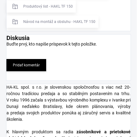
Produktový list - HAKL TF 150
Návod na montáž a obsluhu - HAKL TF 150
Diskusia
Buďte prvý, kto napíše príspevok k tejto položke.
Pridať komentár
HA-KL spol. s r.o. je slovenskou spoločnosťou s viac než 20-
ročnou tradíciou predaja a so stabilným postavením na trhu.
V roku 1996 začala s výstavbou výrobného komplexu v Ivanke pri
Dunaji neďaleko Bratislavy, kde okrem plánovania, výroby
a predaja svojich produktov ponúka aj záručný servis a kvalitné
školenia.
K hlavným produktom sa radia
zásobníkové
a
prietokové