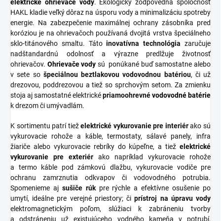
elektrické ohrievače vody
. Ekologicky zodpovedná spoločnosť
HAKL kladie veľký dôraz na úsporu vody a minimalizáciu spotreby
energie. Na zabezpečenie maximálnej ochrany zásobníka pred
koróziou je na ohrievačoch používaná dvojitá vrstva špeciálneho
sklo-titánového smaltu. Táto
inovatívna
technológia
zaručuje
nadštandardnú odolnosť a výrazne predlžuje životnosť
ohrievačov.
Ohrievače vody
sú ponúkané buď samostatne alebo
v sete so
špeciálnou
beztlakovou
vodovodnou
batériou
, či už
drezovou, poddrezovou a tiež so sprchovým setom. Za zmienku
stoja aj samostatné elektrické
priamoohrevné
vodovodné
batérie
k drezom či umývadlám.
K sortimentu patrí tiež
elektrické vykurovanie pre interiér
ako sú
vykurovacie rohože a káble, termostaty, sálavé panely, infra
žiariče alebo vykurovacie rebríky do kúpeľne, a tiež
elektrické
vykurovanie pre exteriér
ako napríklad vykurovacie rohože
a termo káble pod zámkovú dlažbu, vykurovacie vodiče pre
ochranu zamrznutia odkvapov či vodovodného potrubia.
Spomenieme aj
sušiče
rúk
pre rýchle a efektívne osušenie po
umytí, ideálne pre verejné priestory; či
prístroj na úpravu vody
elektromagnetickým poľom, slúžiaci k zabráneniu tvorby
a odstráneniu už existujúceho vodného kameňa v potrubí,