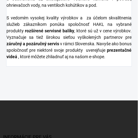
ohrievačoch vody, na ventiloch kohútikov a pod.
S vedomím vysokej kvality výrobkov a za účelom skvalitnenia
služieb zákazníkom ponúka spoločnosť HAKL na vybrané
produkty
rozšírené
servisné
balíky
, ktoré sú už v cene výrobkov.
Vyznačuje sa tiež širokou sieťou vyškolených partnerov pre
záručný a pozáručný servis
v rámci Slovenska. Navyše ako bonus
spoločnosť pre niektoré svoje produkty uverejňuje
prezentačné
videá
, ktoré môžete zhliadnuť aj na našom e-shope.
Z
á
p
ä
t
i
INFORMÁCIE PRE VÁS