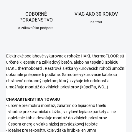
ODBORNÉ
VIAC AKO 30 ROKOV
PORADENSTVO
na trhu
a zákaznícka podpora
Elektrické podlahové vykurovacie rohože HAKL thermoFLOOR sú
určené k lepeniu na základový betón, alebo na tepelnú izoláciu
HAKL thermoboard . Rastrová sieťka vykurovacích rohoží umožní
dokonalé prilepenie k podlahe. Samotné vykurovacie káble sú
chránené ochranný opletom, ktorý zvyšuje ich odolnosť a
umožňuje montáž do vlhkých priestorov (kúpeľňa, WC…)
CHARAKTERISTIKA TOVARU
- určené pre mokrú montáž, zaliatím do lepiaceho tmelu
- vhodné pre keramickú dlažbu, vinylové lepiace parkety a iné
- opletenie kábla dovoľuje montáž do vlhkých priestorov
- úspora energie vďaka nízkej prevádzkovej teplote
- ideálne pre rekonštrukcie vďaka hrúbke len 3mm