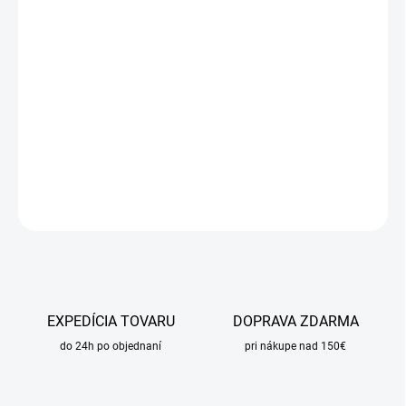
DORUČIŤ DO:
17.8.2026
MOŽNOSTI
DORUČENIA
−
+
Pridať do košíka
DETAILNÉ INFORMÁCIE
OPÝTAŤ SA
STRÁŽIŤ
EXPEDÍCIA TOVARU
DOPRAVA ZDARMA
do 24h po objednaní
pri nákupe nad 150€