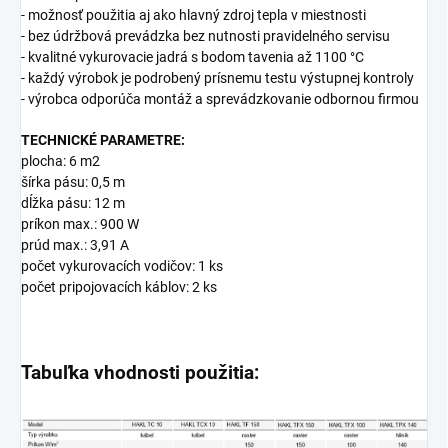
- možnosť použitia aj ako hlavný zdroj tepla v miestnosti
- bez údržbová prevádzka bez nutnosti pravidelného servisu
- kvalitné vykurovacie jadrá s bodom tavenia až 1100 °C
- každý výrobok je podrobený prísnemu testu výstupnej kontroly
- výrobca odporúča montáž a sprevádzkovanie odbornou firmou
TECHNICKÉ PARAMETRE:
plocha: 6 m2
šírka pásu: 0,5 m
dĺžka pásu: 12 m
príkon max.: 900 W
prúd max.: 3,91 A
počet vykurovacích vodičov: 1 ks
počet pripojovacích káblov: 2 ks
Tabuľka vhodnosti použitia: