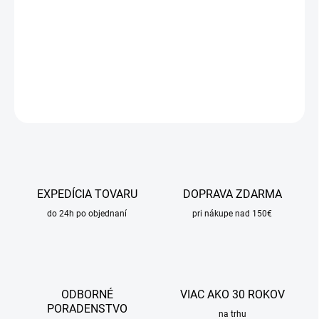
−
+
Pridať do košíka
DETAILNÉ INFORMÁCIE
OPÝTAŤ SA
STRÁŽIŤ
EXPEDÍCIA TOVARU
DOPRAVA ZDARMA
do 24h po objednaní
pri nákupe nad 150€
ODBORNÉ
VIAC AKO 30 ROKOV
PORADENSTVO
na trhu