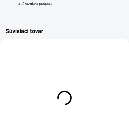
a zákaznícka podpora
Súvisiaci tovar
VÝPREDAJ
SKLADOM
Guľový ventil na plyn, so
šróbením a motýľom - 1" FF
6,80 €
Detail