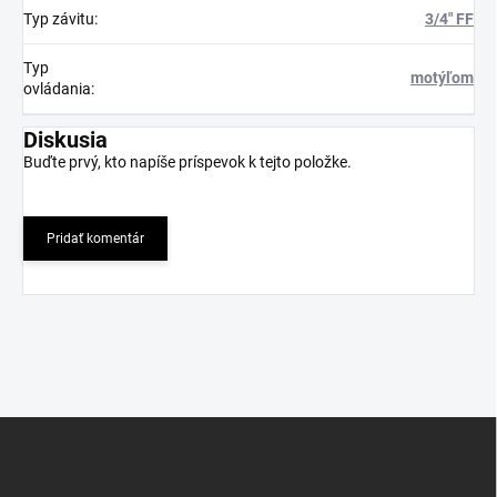
Typ závitu
:
3/4" FF
Typ
motýľom
ovládania
:
Diskusia
Buďte prvý, kto napíše príspevok k tejto položke.
Pridať komentár
Z
á
p