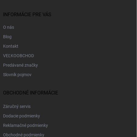
ä
t
i
INFORMÁCIE PRE VÁS
e
O nás
Blog
Kontakt
VEĽKOOBCHOD
Predávané značky
Slovník pojmov
OBCHODNÉ INFORMÁCIE
Záručný servis
Dodacie podmienky
Reklamačné podmienky
Obchodné podmienky