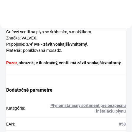
Guľový ventil na plyn
so šróbením, s motýlikom.
Značka:
VALVEX
.
Pripojenie:
3/4" MF - závit vonkajší/vnútorný.
Materiál: poniklovaná mosadz.
Pozor
, obrázok je ilustračný, ventil má závit vonkajší/vnútorný.
Dodatočné parametre
Plynoinštalačný sortiment pre bezpečnú
Kategória
:
inštaláciu plynu
EAN
:
858