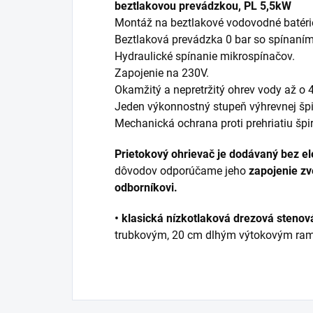
beztlakovou prevádzkou, PL 5,5kW
Montáž na beztlakové vodovodné batéri
Beztlaková prevádzka 0 bar so spínaní
Hydraulické spínanie mikrospínačov.
Zapojenie na 230V.
Okamžitý a nepretržitý ohrev vody až o 4
Jeden výkonnostný stupeň výhrevnej špi
Mechanická ochrana proti prehriatiu špir
Prietokový ohrievač je dodávaný bez el
dôvodov odporúčame jeho
zapojenie zv
odborníkovi.
• klasická nízkotlaková drezová steno
trubkovým, 20 cm dlhým výtokovým ram