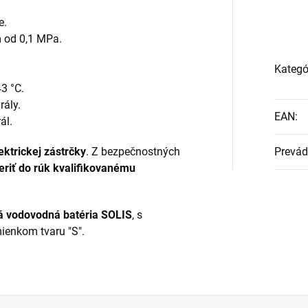
e.
m od 0,1 MPa.
Kategó
3 °C.
rály.
EAN
:
ál.
ektrickej zástrčky
. Z bezpečnostných
Prevád
eriť do rúk kvalifikovanému
vá vodovodná batéria SOLIS
, s
ienkom tvaru "S".