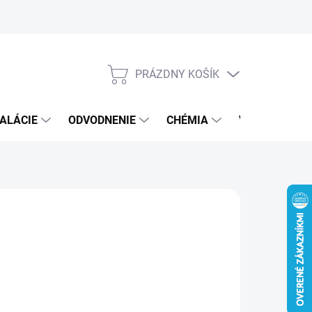
PRÁZDNY KOŠÍK
NÁKUPNÝ
KOŠÍK
ALÁCIE
ODVODNENIE
CHÉMIA
VEREJNÝ SEK
5 €