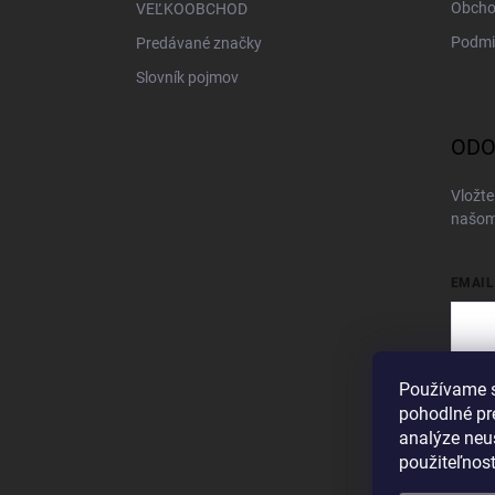
Obcho
VEĽKOOBCHOD
Podmi
Predávané značky
Slovník pojmov
ODO
Vložte
našom
EMAIL
Používame s
Vložen
pohodlné pr
Pri
analýze neus
použiteľnos