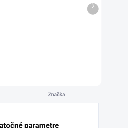
ADOM
SKLADOM
Ďalší
Ramienko pre drezové
produkt
batérie SOLIS: SOL
3115V20
9,96 €
l
Detail
Značka
atočné parametre