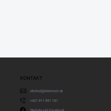
KONTAKT
obchod
@
intercom.sk
+421 911 891 181
Sledujte náš Facebook