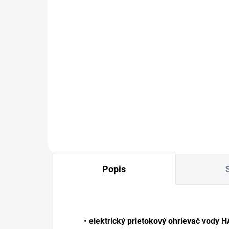
SKLADOM
Elektrický prietokový
Dr
ohrievač vody HAKL PL
ní
5,5kW
st
20
99,13 €
39
Detail
Popis
• elektrický
prietokový ohrievač
vody HA