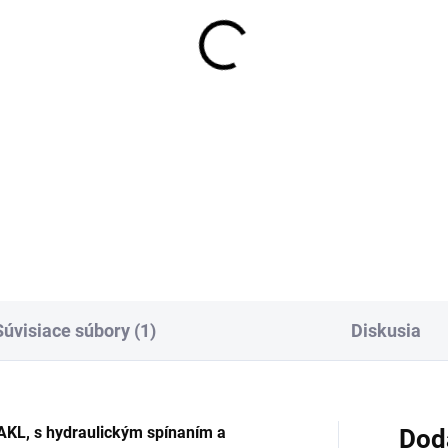
SKLADOM
SKL
ezová batéria
Vršok pre drezové
zkotlaková SOLIS
batérie SOLIS: SOL
enová, "S" rameno
3115V20
cm, chróm
3,43 €
,94 €
Detai
Detail
Súvisiace súbory (1)
Diskusia
KL, s hydraulickým spínaním a
Dod