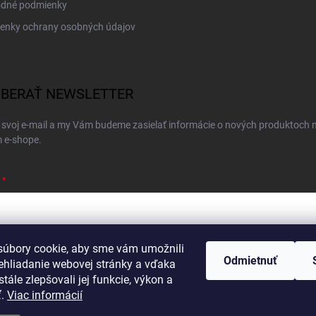
dné podmienky
enky ochrany osobných údajov
BERAŤ NEWSLETTER
 svoj e-mail a my Vám budeme zasielať informácie o nových produktoch 
 e-shope.
úbory cookie, aby sme vám umožnili
ím e-mailu súhlasíte s
podmienkami ochrany osobných údajov
Odmietnuť
ehliadanie webovej stránky a vďaka
hlásiť sa
tále zlepšovali jej funkcie, výkon a
ť.
Viac informácií