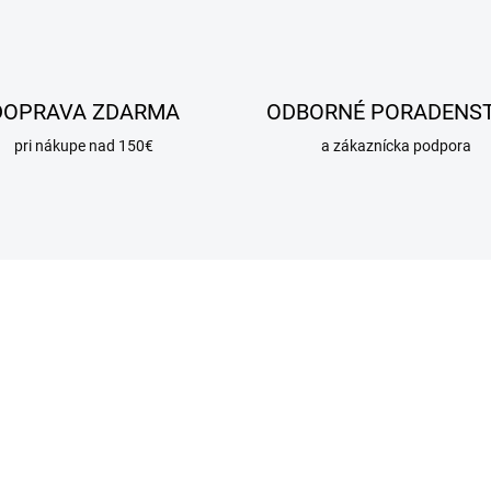
DOPRAVA ZDARMA
ODBORNÉ PORADENS
pri nákupe nad 150€
a zákaznícka podpora