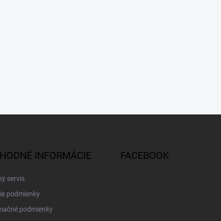
HODNÉ INFORMÁCIE
FACEBOOK
ý servis
ie podmienky
mačné podmienky