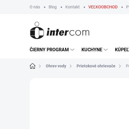
Prejsť
O nás
Blog
Kontakt
VEĽKOOBCHOD
P
na
obsah
ČIERNY PROGRAM
KUCHYNE
KÚPE
Domov
Ohrev vody
Prietokové ohrievače
P
Neohodnotené
Podrobnosti hodn