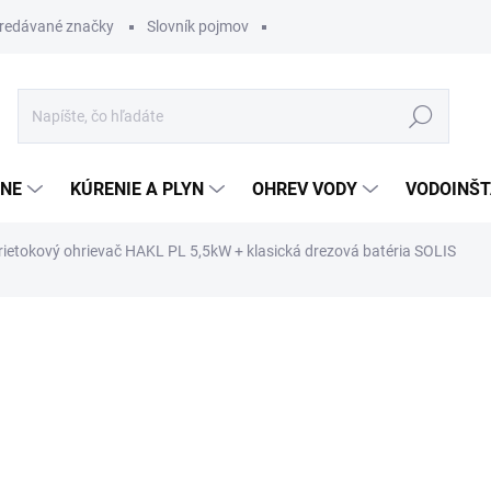
redávané značky
Slovník pojmov
Hľadať
ĽNE
KÚRENIE A PLYN
OHREV VODY
VODOINŠT
rietokový ohrievač HAKL PL 5,5kW + klasická drezová batéria SOLIS
otenia
144,53 €
122,8
Jednotková
SKLADOM
cena: