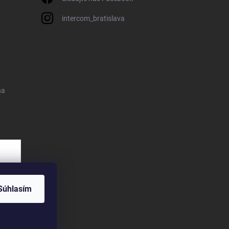
intercom_bratislava
na
Súhlasím