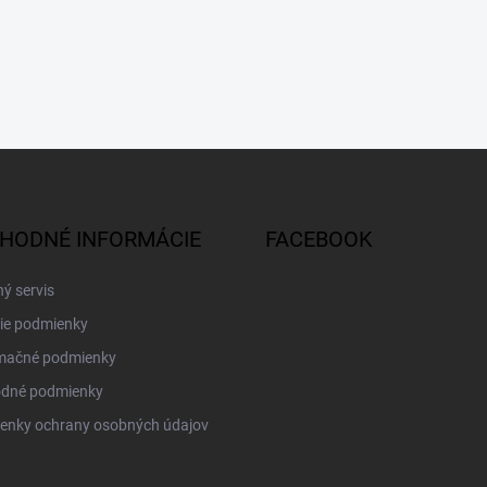
HODNÉ INFORMÁCIE
FACEBOOK
ý servis
ie podmienky
mačné podmienky
dné podmienky
enky ochrany osobných údajov