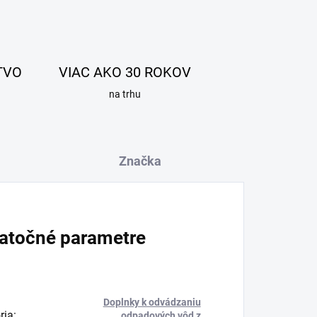
TVO
VIAC AKO 30 ROKOV
na trhu
Značka
atočné parametre
Doplnky k odvádzaniu
ria
:
odpadových vôd z