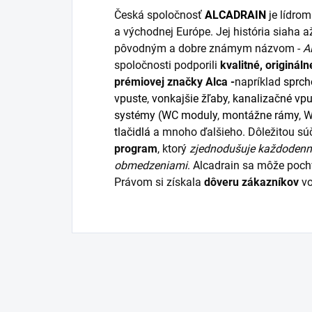
Česká spoločnosť
ALCADRAIN
je lídrom
a východnej Európe. Jej história siaha 
pôvodným a dobre známym názvom -
A
spoločnosti podporili
kvalitné, originál
prémiovej značky Alca -
napríklad
sprch
vpuste
,
vonkajšie žľaby
,
kanalizačné vpu
systémy
(
WC moduly
,
montážne rámy
, 
tlačidlá
a mnoho ďalšieho. Dôležitou súč
program
, ktorý
zjednodušuje každodenn
obmedzeniami
. Alcadrain sa môže poch
Právom si získala
dôveru zákazníkov
vo