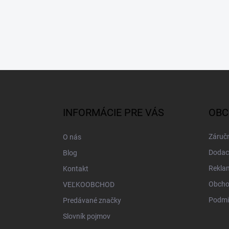
Z
á
p
ä
INFORMÁCIE PRE VÁS
OBC
t
i
Záručn
O nás
e
Dodac
Blog
Rekla
Kontakt
Obcho
VEĽKOOBCHOD
Podmi
Predávané značky
Slovník pojmov