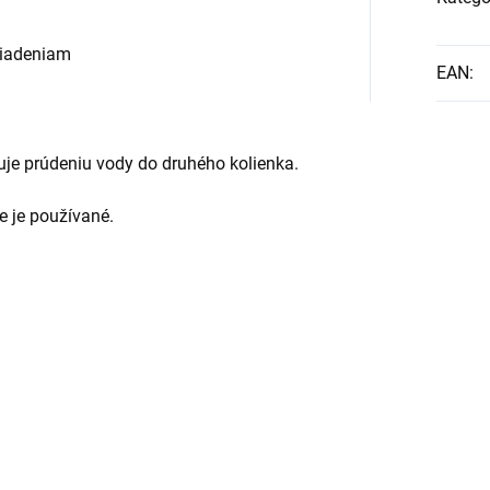
riadeniam
EAN
:
je prúdeniu vody do druhého kolienka.
ie je používané.