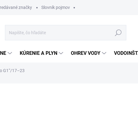
redávané značky
Slovník pojmov
Hľadať
ĽNE
KÚRENIE A PLYN
OHREV VODY
VODOINŠT
nko G1“/17–23
otenia
7,97 €
6,37 €
Jednotková
SKLADOM
cena: