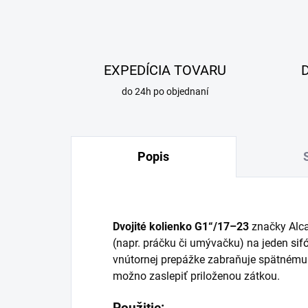
EXPEDÍCIA TOVARU
do 24h po objednaní
Popis
Dvojité kolienko G1“/17–23
značky Alca
(napr. práčku či umývačku) na jeden
sif
vnútornej prepážke zabraňuje spätnému
možno zaslepiť priloženou zátkou.