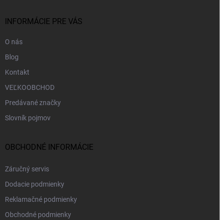
ä
t
i
INFORMÁCIE PRE VÁS
e
O nás
Blog
Kontakt
VEĽKOOBCHOD
Predávané značky
Slovník pojmov
OBCHODNÉ INFORMÁCIE
Záručný servis
Dodacie podmienky
Reklamačné podmienky
Obchodné podmienky