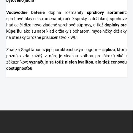
bytového jadra.
Vodovodné batérie
dopĺňa rozmanitý
sprchový
sortiment
:
sprchové hlavice s ramenami, ručné spršky s držiakmi, sprchové
hadice či dizajnovo zladené sprchové súpravy, a tiež
doplnky
pre
kúpeľňu
, ako sú napríklad držiaky s pohárom, mydelničky, držiaky
na uteráky či rôzne príslušenstvo k WC.
Značka Sagittarius s jej charakteristickým logom –
šípkou
, ktorú
pozná azda každý z nás, je skvelou voľbou pre širokú škálu
zákazníkov:
vyznačuje sa totiž nielen kvalitou, ale tiež cenovou
dostupnosťou.
Z
á
p