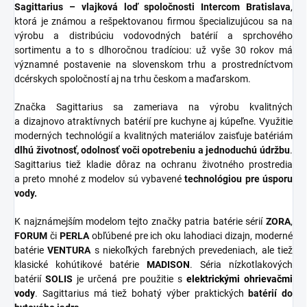
Sagittarius – vlajková loď spoločnosti Intercom Bratislava
,
ktorá je známou a rešpektovanou firmou špecializujúcou sa na
výrobu a distribúciu vodovodných batérií a sprchového
sortimentu a to s dlhoročnou tradíciou: už vyše 30 rokov má
významné postavenie na slovenskom trhu a prostredníctvom
dcérskych spoločností aj na trhu českom a maďarskom.
Značka Sagittarius sa zameriava na výrobu kvalitných
a dizajnovo atraktívnych batérií pre kuchyne aj kúpeľne. Využitie
moderných technológií a kvalitných materiálov zaisťuje batériám
dlhú životnosť, odolnosť voči opotrebeniu a jednoduchú údržbu
.
Sagittarius tiež kladie dôraz na ochranu životného prostredia
a preto mnohé z modelov sú vybavené
technológiou pre úsporu
vody.
K najznámejším modelom tejto značky patria batérie sérií
ZORA
,
FORUM
či
PERLA
obľúbené pre ich oku lahodiaci dizajn, moderné
batérie
VENTURA
s niekoľkých farebných prevedeniach, ale tiež
klasické kohútikové batérie
MADISON
. Séria nízkotlakových
batérií
SOLIS
je určená pre použitie s
elektrickými ohrievačmi
vody
. Sagittarius má tiež bohatý výber praktických
batérií do