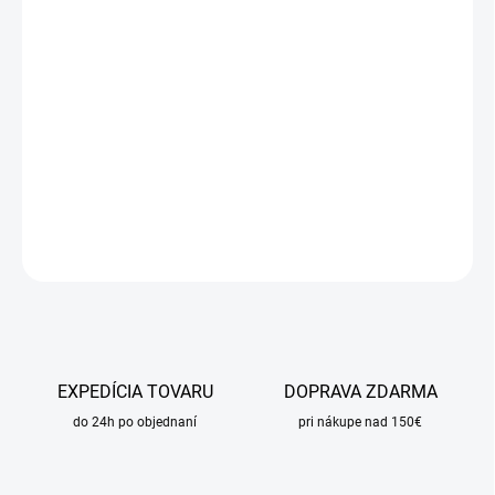
DORUČIŤ DO:
12.8.2026
MOŽNOSTI
DORUČENIA
−
+
Pridať do košíka
DETAILNÉ INFORMÁCIE
OPÝTAŤ SA
STRÁŽIŤ
EXPEDÍCIA TOVARU
DOPRAVA ZDARMA
do 24h po objednaní
pri nákupe nad 150€