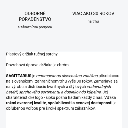
ODBORNÉ
VIAC AKO 30 ROKOV
PORADENSTVO
na trhu
a zákaznícka podpora
Plastový držiak ručnej sprchy.
Povrchová úprava držiaka je chróm.
SAGITTARIUS
je
renomovanou slovenskou značkou
pôsobiacou
na slovenskom i zahraničnom trhu vyše 30 rokov. Zameriava sa
na výrobu a distribúciu kvalitných a štýlových
vodovodných
batérií
,
sprchového sortimentu
a
doplnkov do kúpeľne
. Jej
charakteristické logo - šípku pozná hádam každý z nás. Vďaka
rokmi overenej kvalite, spoľahlivosti a cenovej dostupnosti
je
obľúbenou voľbou pre široké spektrum zákazníkov.