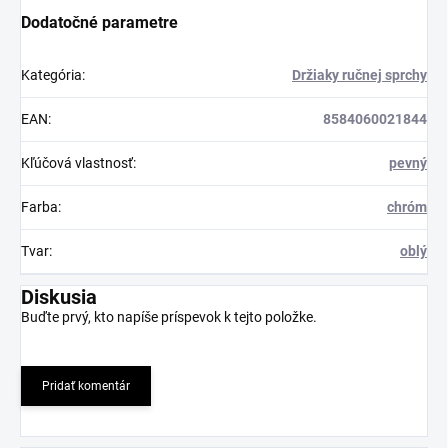
Dodatočné parametre
Kategória
:
Držiaky ručnej sprchy
EAN
:
8584060021844
Kľúčová vlastnosť
:
pevný
Farba
:
chróm
Tvar
:
oblý
Diskusia
Buďte prvý, kto napíše príspevok k tejto položke.
Pridať komentár