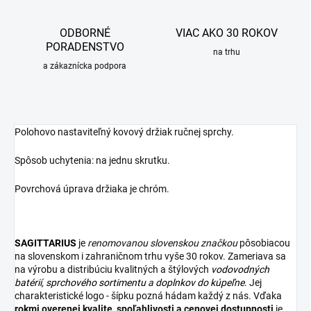
ODBORNÉ
VIAC AKO 30 ROKOV
PORADENSTVO
na trhu
a zákaznícka podpora
Polohovo nastaviteľný kovový držiak ručnej sprchy.
Spôsob uchytenia: na jednu skrutku.
Povrchová úprava držiaka je chróm.
SAGITTARIUS
je
renomovanou slovenskou značkou
pôsobiacou
na slovenskom i zahraničnom trhu vyše 30 rokov. Zameriava sa
na výrobu a distribúciu kvalitných a štýlových
vodovodných
batérií
,
sprchového sortimentu
a
doplnkov do kúpeľne
. Jej
charakteristické logo - šípku pozná hádam každý z nás. Vďaka
rokmi overenej kvalite, spoľahlivosti a cenovej dostupnosti
je