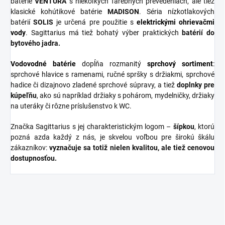
batérie
VENTURA
s niekoľkých farebných prevedeniach, ale tiež
klasické kohútikové batérie
MADISON
. Séria nízkotlakových
batérií
SOLIS
je určená pre použitie s
elektrickými ohrievačmi
vody
. Sagittarius má tiež bohatý výber praktických
batérií do
bytového jadra.
Vodovodné batérie
dopĺňa rozmanitý
sprchový
sortiment
:
sprchové hlavice s ramenami, ručné spršky s držiakmi, sprchové
hadice či dizajnovo zladené sprchové súpravy, a tiež
doplnky
pre
kúpeľňu
, ako sú napríklad držiaky s pohárom, mydelničky, držiaky
na uteráky či rôzne príslušenstvo k WC.
Značka Sagittarius s jej charakteristickým logom –
šípkou
, ktorú
pozná azda každý z nás, je skvelou voľbou pre širokú škálu
zákazníkov:
vyznačuje sa totiž nielen kvalitou, ale tiež cenovou
dostupnosťou.