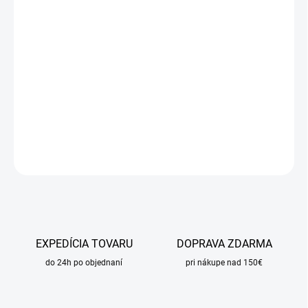
DORUČIŤ DO:
10.8.2026
MOŽNOSTI
DORUČENIA
−
+
Pridať do košíka
DETAILNÉ INFORMÁCIE
OPÝTAŤ SA
STRÁŽIŤ
EXPEDÍCIA TOVARU
DOPRAVA ZDARMA
do 24h po objednaní
pri nákupe nad 150€