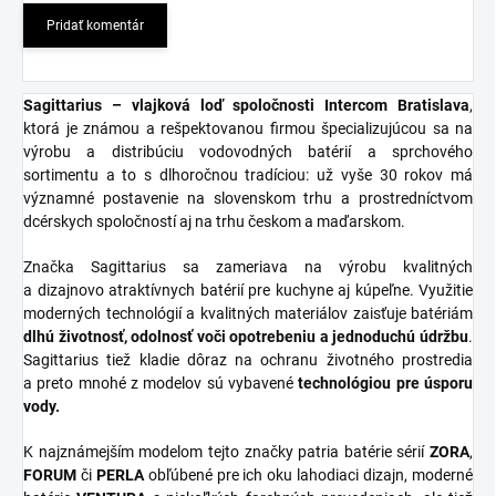
Pridať komentár
Sagittarius – vlajková loď spoločnosti Intercom Bratislava
,
ktorá je známou a rešpektovanou firmou špecializujúcou sa na
výrobu a distribúciu vodovodných batérií a sprchového
sortimentu a to s dlhoročnou tradíciou: už vyše 30 rokov má
významné postavenie na slovenskom trhu a prostredníctvom
dcérskych spoločností aj na trhu českom a maďarskom.
Značka Sagittarius sa zameriava na výrobu kvalitných
a dizajnovo atraktívnych batérií pre kuchyne aj kúpeľne. Využitie
moderných technológií a kvalitných materiálov zaisťuje batériám
dlhú životnosť, odolnosť voči opotrebeniu a jednoduchú údržbu
.
Sagittarius tiež kladie dôraz na ochranu životného prostredia
a preto mnohé z modelov sú vybavené
technológiou pre úsporu
vody.
K najznámejším modelom tejto značky patria batérie sérií
ZORA
,
FORUM
či
PERLA
obľúbené pre ich oku lahodiaci dizajn, moderné