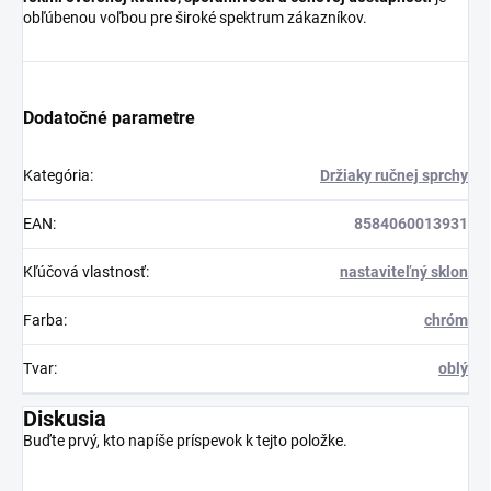
obľúbenou voľbou pre široké spektrum zákazníkov.
Dodatočné parametre
Kategória
:
Držiaky ručnej sprchy
EAN
:
8584060013931
Kľúčová vlastnosť
:
nastaviteľný sklon
Farba
:
chróm
Tvar
:
oblý
Diskusia
Buďte prvý, kto napíše príspevok k tejto položke.