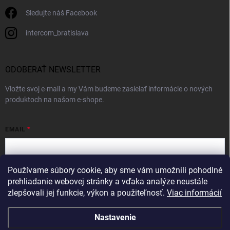
Sledujte náš Facebook
intercom_bratislava
ODOBERAŤ NEWSLETTER
Vložte svoj e-mail a my Vám budeme zasielať informácie o nových
produktoch na našom e-shope.
EMAIL
Používame súbory cookie, aby sme vám umožnili pohodlné
Vložením e-mailu súhlasíte s
podmienkami ochrany osobných údajov
prehliadanie webovej stránky a vďaka analýze neustále
zlepšovali jej funkcie, výkon a použiteľnosť.
Viac informácií
Prihlásiť sa
Nastavenie