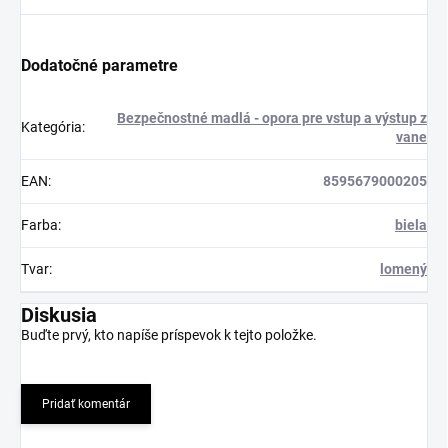
Dodatočné parametre
Bezpečnostné madlá - opora pre vstup a výstup z
Kategória
:
vane
EAN
:
8595679000205
Farba
:
biela
Tvar
:
lomený
Diskusia
Buďte prvý, kto napíše príspevok k tejto položke.
Pridať komentár