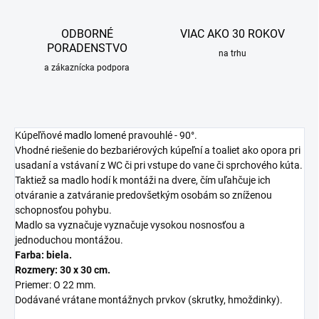
ODBORNÉ
VIAC AKO 30 ROKOV
PORADENSTVO
na trhu
a zákaznícka podpora
Kúpeľňové
madlo
lomené pravouhlé - 90°.
Vhodné riešenie do bezbariérových kúpeľní a toaliet ako opora pri
usadaní a vstávaní z WC či pri vstupe do vane či sprchového kúta.
Taktiež sa madlo hodí k montáži na dvere, čím uľahčuje ich
otváranie a zatváranie predovšetkým osobám so zníženou
schopnosťou pohybu.
Madlo sa vyznačuje vyznačuje vysokou nosnosťou a
jednoduchou montážou.
Farba: biela.
Rozmery: 30 x 30 cm.
Priemer: O 22 mm.
Dodávané vrátane montážnych prvkov (skrutky, hmoždinky).