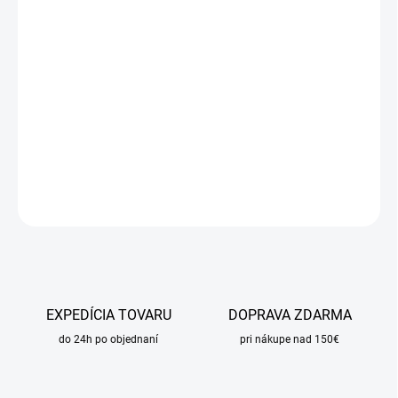
DORUČIŤ DO:
10.8.2026
MOŽNOSTI
DORUČENIA
−
+
Pridať do košíka
DETAILNÉ INFORMÁCIE
OPÝTAŤ SA
STRÁŽIŤ
EXPEDÍCIA TOVARU
DOPRAVA ZDARMA
do 24h po objednaní
pri nákupe nad 150€