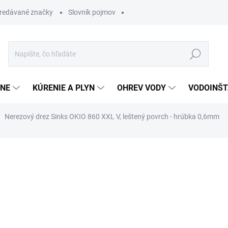
redávané značky
Slovník pojmov
Hľadať
ĽNE
KÚRENIE A PLYN
OHREV VODY
VODOINŠT
Nerezový drez Sinks OKIO 860 XXL V, leštený povrch - hrúbka 0,6mm
otenia
173,64 €
147,5
Jednotková
NA DOTAZ
cena: