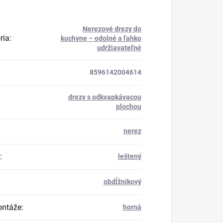
Nerezové drezy do
ria
:
kuchyne – odolné a ľahko
udržiavateľné
8596142004614
drezy s odkvapkávacou
plochou
nerez
:
leštený
obdĺžnikový
ontáže
:
horná