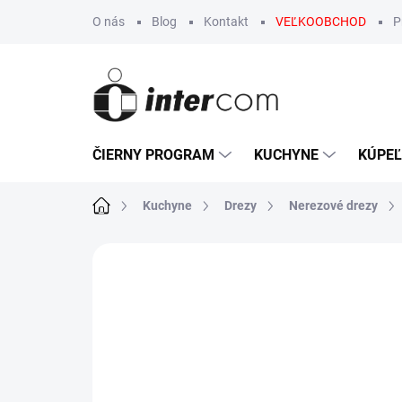
Prejsť
O nás
Blog
Kontakt
VEĽKOOBCHOD
P
na
obsah
ČIERNY PROGRAM
KUCHYNE
KÚPE
Domov
Kuchyne
Drezy
Nerezové drezy
Neohodnotené
Podrobnosti hodn