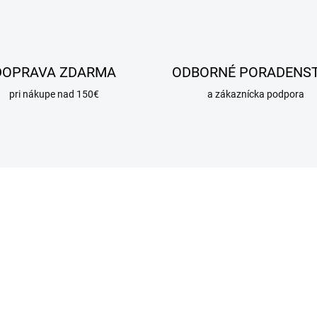
DOPRAVA ZDARMA
ODBORNÉ PORADENS
pri nákupe nad 150€
a zákaznícka podpora