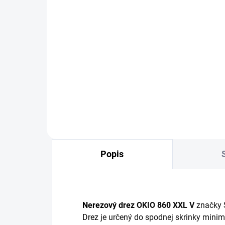
OBVYKLE 6-10 DNÍ
Prípravná doska Sinks
pre drezy, 520x300mm,
drevo
99,84 €
Detail
Popis
Nerezový drez
OKIO 860 XXL V
značky 
Drez
je určený do spodnej skrinky minim