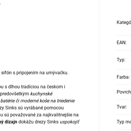
.
Kategó
EAN
:
Typ
:
ý
sifón
s pripojením na umývačku.
Farba
:
u s dlhou tradíciou na českom i
Povrch
ia predovšetkým
kuchynské
batérie
či moderné
koše na triedenie
Tvar
:
zy
Sinks sú vyrábané pomocou
u sú považované za najkvalitnejšie na
ný dizajn
dokážu drezy Sinks
uspokojiť
Typ m