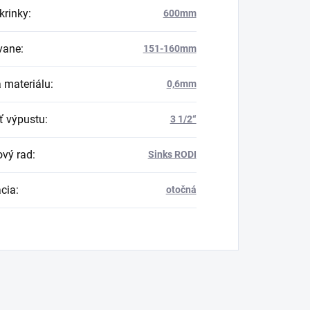
krinky
:
600mm
vane
:
151-160mm
 materiálu
:
0,6mm
ť výpustu
:
3 1/2“
vý rad
:
Sinks RODI
ácia
:
otočná