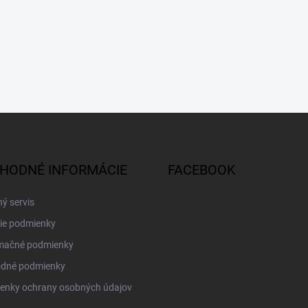
HODNÉ INFORMÁCIE
FACEBOOK
ý servis
ie podmienky
mačné podmienky
dné podmienky
enky ochrany osobných údajov