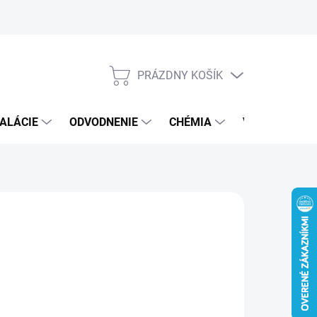
PRÁZDNY KOŠÍK
NÁKUPNÝ
KOŠÍK
ALÁCIE
ODVODNENIE
CHÉMIA
VEREJNÝ SEK
9 €