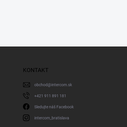
KONTAKT
obchod
@
intercom.sk
+421 911 891 181
Sledujte náš Facebook
intercom_bratislava