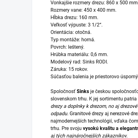
Vonkajšie rozmery drezu: 860 x 500 mm
Rozmery vane: 450 x 400 mm.
Hĺbka drezu: 160 mm.
Veľkosť výpuste: 3 1/2“.
Orientácia: otočná.
Typ montáže: horná.
Povrch: leštený.
Hrúbka materiálu: 0,6 mm.
Modelový rad: Sinks RODI.
Záruka: 15 rokov.
Súčasťou balenia je priestorovo úsporn
Spoločnosť
Sinks
je českou spoločnosťo
slovenskom trhu. K jej sortimentu patr
drezy
a
doplnky k drezom,
no aj
drezové 
odpadu.
Granitové drezy
aj
nerezové dre
najmodernejších technológií, vďaka čom
trhu. Pre svoju
vysokú kvalitu a elegant
aj tých najnáročnejších zákazníkov.