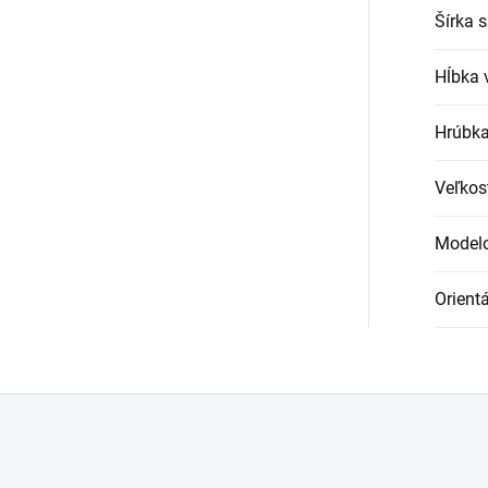
Šírka s
Hĺbka 
Hrúbka
Veľkos
Modelo
Orient