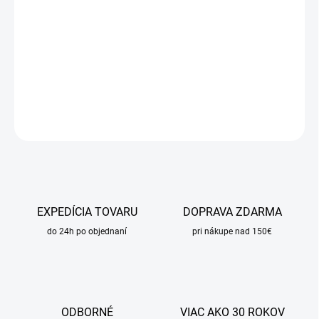
DORUČENIA
−
+
Pridať do košíka
DETAILNÉ INFORMÁCIE
OPÝTAŤ SA
STRÁŽIŤ
EXPEDÍCIA TOVARU
DOPRAVA ZDARMA
do 24h po objednaní
pri nákupe nad 150€
ODBORNÉ
VIAC AKO 30 ROKOV