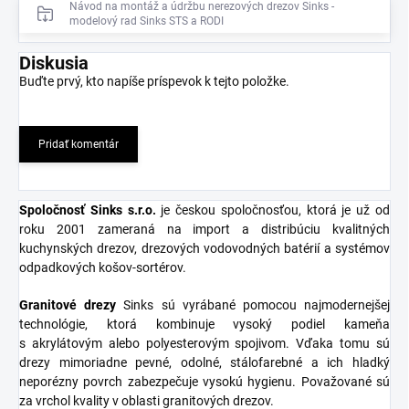
Návod na montáž a údržbu nerezových drezov Sinks -
modelový rad Sinks STS a RODI
Diskusia
Buďte prvý, kto napíše príspevok k tejto položke.
Pridať komentár
Spoločnosť Sinks s.r.o
.
je českou spoločnosťou, ktorá je už od
roku 2001 zameraná na import a distribúciu kvalitných
kuchynských drezov, drezových vodovodných batérií a systémov
odpadkových košov-sortérov.
Granitové
drezy
Sinks sú vyrábané pomocou najmodernejšej
technológie, ktorá kombinuje vysoký podiel kameňa
s akrylátovým alebo polyesterovým spojivom. Vďaka tomu sú
drezy mimoriadne pevné, odolné, stálofarebné a ich hladký
neporézny povrch zabezpečuje vysokú hygienu. Považované sú
za vrchol kvality v oblasti granitových drezov.