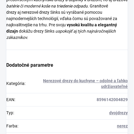
batérie
či moderné
koše na triedenie odpadu.
Granitové
drezy
aj
nerezové drezy
Sinks sú vyrábané pomocou
najmodernejších technológií, vďaka čomu sú považované za
najkvalitnejšie na trhu. Pre svoju
vysokú kvalitu a elegantný
dizajn
dokážu drezy Sinks
uspokojiť aj tých najnáročnejších
zákazníkov.
Dodatočné parametre
Nerezové drezy do kuchyne – odolné a ľahko
Kategória
:
udržiavateľné
EAN
:
8596142004829
Typ
:
dvojdrezy
Farba
:
nerez