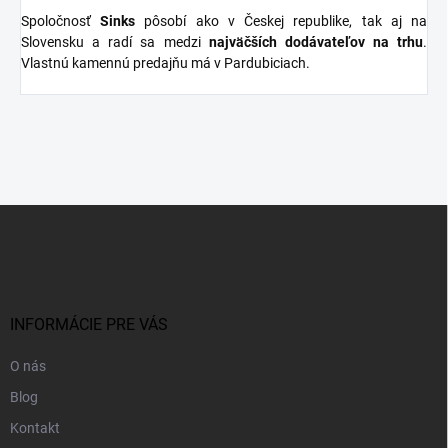
Spoločnosť
Sinks
pôsobí ako v Českej republike, tak aj na
Slovensku a radí sa medzi
najväčších dodávateľov na trhu
.
Vlastnú kamennú predajňu má v Pardubiciach.
Z
á
p
ä
t
i
INFORMÁCIE PRE VÁS
e
O nás
Blog
Kontakt