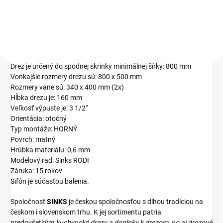
Drez je určený do spodnej skrinky minimálnej šírky: 800 mm
Vonkajšie rozmery drezu sú: 800 x 500 mm
Rozmery vane sú: 340 x 400 mm (2x)
Hĺbka drezu je: 160 mm
Veľkosť výpuste je: 3 1/2“
Orientácia: otočný
Typ montáže: HORNÝ
Povrch: matný
Hrúbka materiálu: 0,6 mm
Modelový rad: Sinks RODI
Záruka: 15 rokov
Sifón
je súčasťou balenia.
Spoločnosť
SINKS
je českou spoločnosťou s dlhou tradíciou na
českom i slovenskom trhu. K jej sortimentu patria
predovšetkým
kuchynské drezy
a
doplnky k drezom,
no aj
drezové