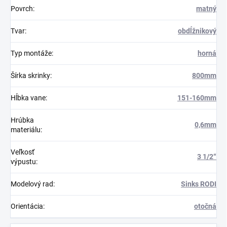
Povrch
:
matný
Tvar
:
obdĺžnikový
Typ montáže
:
horná
Šírka skrinky
:
800mm
Hĺbka vane
:
151-160mm
Hrúbka
0,6mm
materiálu
:
Veľkosť
3 1/2“
výpustu
:
Modelový rad
:
Sinks RODI
Orientácia
:
otočná