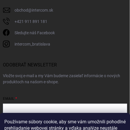
obchod
@
intercom.sk
+421 911 891 181
Sledujte náš Facebook
intercom_bratislava
ODOBERAŤ NEWSLETTER
Vložte svoj e-mail a my Vám budeme zasielať informácie o nových
produktoch na našom e-shope.
EMAIL
Používame súbory cookie, aby sme vám umožnili pohodlné
Vložením e-mailu súhlasíte s
podmienkami ochrany osobných údajov
prehliadanie webovej stránky a vďaka analýze neustále