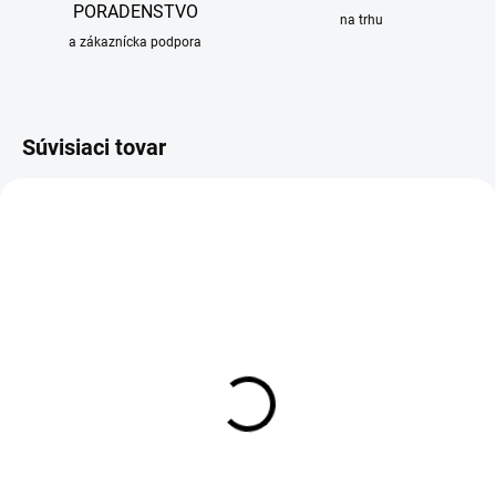
PORADENSTVO
na trhu
a zákaznícka podpora
Súvisiaci tovar
OBVYKLE 6-10 DNÍ
Prípravná doska Sinks pre
drezy, 520x300mm, drevo
99,84 €
Detail