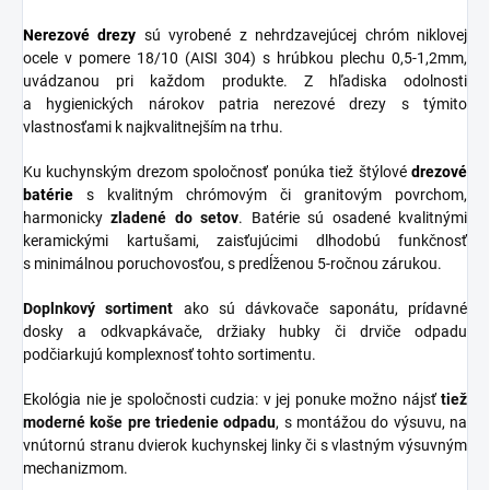
Nerezové
drezy
sú vyrobené z nehrdzavejúcej chróm niklovej
ocele v pomere 18/10 (AISI 304) s hrúbkou plechu 0,5-1,2mm,
uvádzanou pri každom produkte. Z hľadiska odolnosti
a hygienických nárokov patria nerezové drezy s týmito
vlastnosťami k najkvalitnejším na trhu.
Ku kuchynským drezom spoločnosť ponúka tiež štýlové
drezové
batérie
s kvalitným chrómovým či granitovým povrchom,
harmonicky
zladené do
setov
. Batérie sú osadené kvalitnými
keramickými kartušami, zaisťujúcimi dlhodobú funkčnosť
s minimálnou poruchovosťou, s predĺženou 5-ročnou zárukou.
Doplnkový sortiment
ako sú dávkovače saponátu, prídavné
dosky a odkvapkávače, držiaky hubky či drviče odpadu
podčiarkujú komplexnosť tohto sortimentu.
Ekológia nie je spoločnosti cudzia: v jej ponuke možno nájsť
tiež
moderné koše pre triedenie odpadu
, s montážou do výsuvu, na
vnútornú stranu dvierok kuchynskej linky či s vlastným výsuvným
mechanizmom.