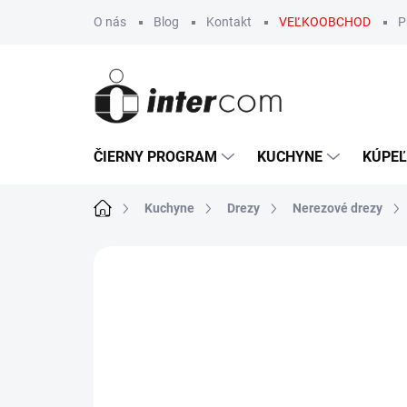
Prejsť
O nás
Blog
Kontakt
VEĽKOOBCHOD
P
na
obsah
ČIERNY PROGRAM
KUCHYNE
KÚPE
Domov
Kuchyne
Drezy
Nerezové drezy
Neohodnotené
Podrobnosti hodn