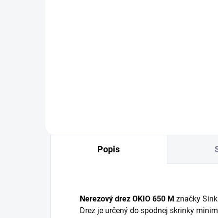
OBVYKLE 6-10 DNÍ
Prípravná doska Sinks
pre drezy, 520x300mm,
drevo
99,84 €
Detail
Popis
Nerezový drez
OKIO 650 M
značky Sink
Drez
je určený do spodnej skrinky mini