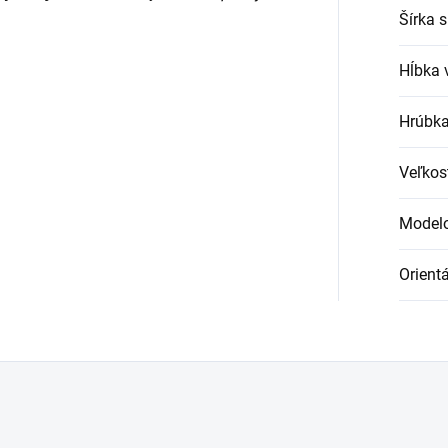
Šírka s
Hĺbka 
Hrúbka
Veľkos
Modelo
Orient