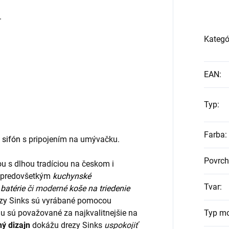
.
Kategó
EAN
:
Typ
:
Farba
:
ý
sifón
s pripojením na umývačku.
Povrch
u s dlhou tradíciou na českom i
ia predovšetkým
kuchynské
Tvar
:
batérie
či moderné
koše na triedenie
zy
Sinks sú vyrábané pomocou
u sú považované za najkvalitnejšie na
Typ m
ný dizajn
dokážu drezy Sinks
uspokojiť