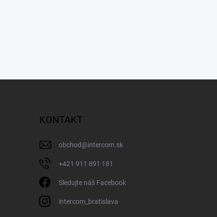
KONTAKT
obchod
@
intercom.sk
+421 911 891 181
Sledujte náš Facebook
intercom_bratislava