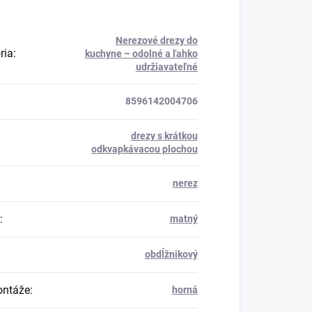
Nerezové drezy do
ria
:
kuchyne – odolné a ľahko
udržiavateľné
8596142004706
drezy s krátkou
odkvapkávacou plochou
nerez
:
matný
obdĺžnikový
ontáže
:
horná