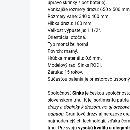
úprave skrinky / bez batérie).
Vonkajšie rozmery drezu: 650 x 500 mm
Rozmery vane: 340 x 400 mm.
Hĺbka drezu: 160 mm.
Veľkosť výpuste je: 1 1/2“.
Orientácia: otočná.
Typ montáže: horná.
Povrch: matný.
Hrúbka materiálu: 0,6 mm.
Modelový rad: Sinks RODI.
Záruka: 15 rokov.
Súčasťou balenia je priestorovo úsporn
Spoločnosť
Sinks
je českou spoločnosťo
slovenskom trhu. K jej sortimentu patr
drezy
a
doplnky k drezom,
no aj
drezové 
odpadu.
Granitové drezy
aj
nerezové dre
najmodernejších technológií, vďaka čom
trhu. Pre svoju
vysokú kvalitu a elegant