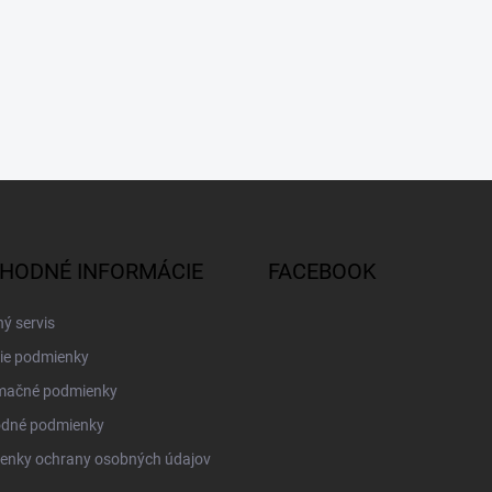
HODNÉ INFORMÁCIE
FACEBOOK
ý servis
ie podmienky
mačné podmienky
dné podmienky
enky ochrany osobných údajov