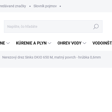
redávané značky
Slovník pojmov
Hľadať
ĽNE
KÚRENIE A PLYN
OHREV VODY
VODOINŠT
Nerezový drez Sinks OKIO 650 M, matný povrch - hrúbka 0,6mm
otenia
80,87 €
68,73 
Jednotková
SKLADOM
cena: