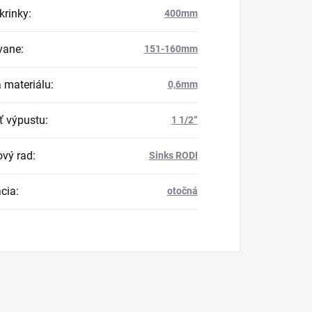
krinky
:
400mm
vane
:
151-160mm
 materiálu
:
0,6mm
ť výpustu
:
1 1/2“
vý rad
:
Sinks RODI
ácia
:
otočná