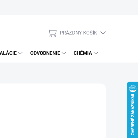
PRÁZDNY KOŠÍK
NÁKUPNÝ
KOŠÍK
ALÁCIE
ODVODNENIE
CHÉMIA
VEREJNÝ SEK
€