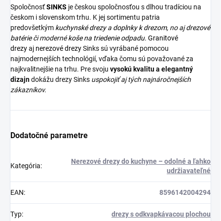
Spoločnosť
SINKS
je českou spoločnosťou s dlhou tradíciou na
českom i slovenskom trhu. K jej sortimentu patria
predovšetkým
kuchynské drezy
a
doplnky k drezom,
no aj
drezové
batérie
či moderné
koše na triedenie odpadu.
Granitové
drezy
aj
nerezové drezy
Sinks sú vyrábané pomocou
najmodernejších technológií, vďaka čomu sú považované za
najkvalitnejšie na trhu. Pre svoju
vysokú kvalitu a elegantný
dizajn
dokážu drezy Sinks
uspokojiť aj tých najnáročnejších
zákazníkov.
Dodatočné parametre
Nerezové drezy do kuchyne – odolné a ľahko
Kategória
:
udržiavateľné
EAN
:
8596142004294
Typ
:
drezy s odkvapkávacou plochou