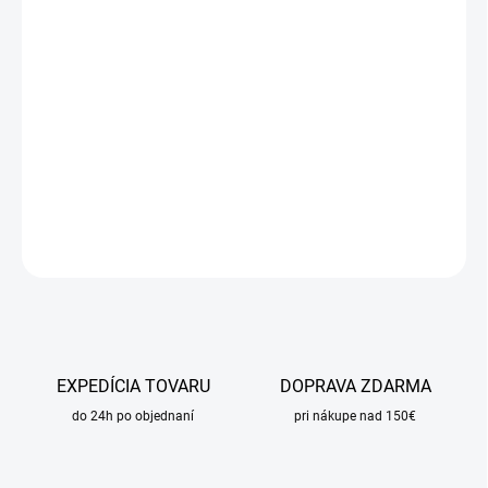
DORUČIŤ DO:
24.8.2026
MOŽNOSTI
DORUČENIA
−
+
Pridať do košíka
DETAILNÉ INFORMÁCIE
OPÝTAŤ SA
STRÁŽIŤ
EXPEDÍCIA TOVARU
DOPRAVA ZDARMA
do 24h po objednaní
pri nákupe nad 150€