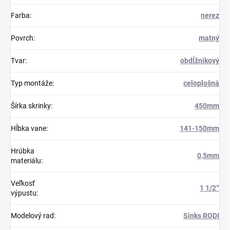
Farba
:
nerez
Povrch
:
matný
Tvar
:
obdĺžnikový
Typ montáže
:
celoplošná
Šírka skrinky
:
450mm
Hĺbka vane
:
141-150mm
Hrúbka
0,5mm
materiálu
:
Veľkosť
1 1/2“
výpustu
:
Modelový rad
:
Sinks RODI