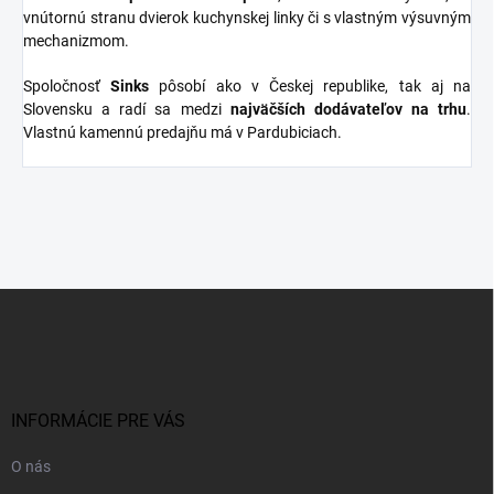
vnútornú stranu dvierok kuchynskej linky či s vlastným výsuvným
mechanizmom.
Spoločnosť
Sinks
pôsobí ako v Českej republike, tak aj na
Slovensku a radí sa medzi
najväčších dodávateľov na trhu
.
Vlastnú kamennú predajňu má v Pardubiciach.
Z
á
p
ä
t
i
INFORMÁCIE PRE VÁS
e
O nás