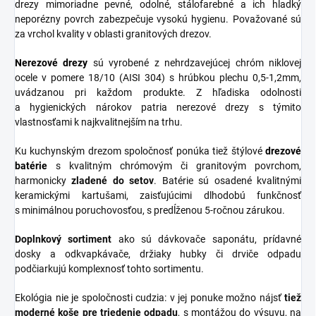
drezy mimoriadne pevné, odolné, stálofarebné a ich hladký
neporézny povrch zabezpečuje vysokú hygienu. Považované sú
za vrchol kvality v oblasti granitových drezov.
Nerezové
drezy
sú vyrobené z nehrdzavejúcej chróm niklovej
ocele v pomere 18/10 (AISI 304) s hrúbkou plechu 0,5-1,2mm,
uvádzanou pri každom produkte. Z hľadiska odolnosti
a hygienických nárokov patria nerezové drezy s týmito
vlastnosťami k najkvalitnejším na trhu.
Ku kuchynským drezom spoločnosť ponúka tiež štýlové
drezové
batérie
s kvalitným chrómovým či granitovým povrchom,
harmonicky
zladené do
setov
. Batérie sú osadené kvalitnými
keramickými kartušami, zaisťujúcimi dlhodobú funkčnosť
s minimálnou poruchovosťou, s predĺženou 5-ročnou zárukou.
Doplnkový sortiment
ako sú dávkovače saponátu, prídavné
dosky a odkvapkávače, držiaky hubky či drviče odpadu
podčiarkujú komplexnosť tohto sortimentu.
Ekológia nie je spoločnosti cudzia: v jej ponuke možno nájsť
tiež
moderné koše pre triedenie odpadu
, s montážou do výsuvu, na