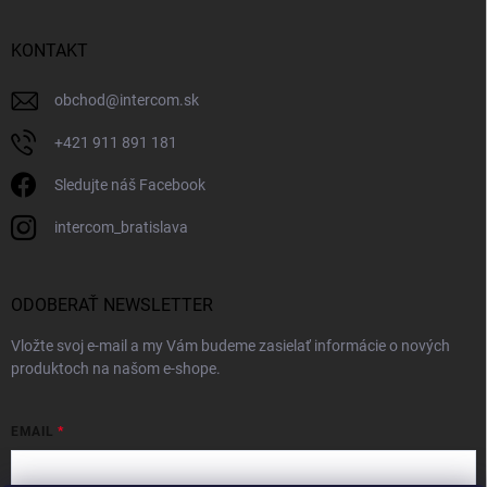
KONTAKT
obchod
@
intercom.sk
+421 911 891 181
Sledujte náš Facebook
intercom_bratislava
ODOBERAŤ NEWSLETTER
Vložte svoj e-mail a my Vám budeme zasielať informácie o nových
produktoch na našom e-shope.
EMAIL