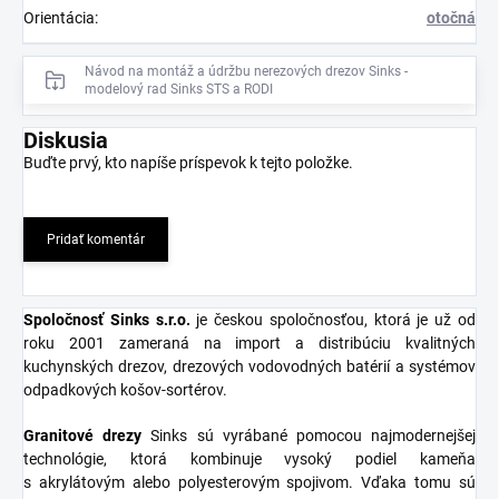
Orientácia
:
otočná
Návod na montáž a údržbu nerezových drezov Sinks -
modelový rad Sinks STS a RODI
Diskusia
Buďte prvý, kto napíše príspevok k tejto položke.
Pridať komentár
Spoločnosť Sinks s.r.o
.
je českou spoločnosťou, ktorá je už od
roku 2001 zameraná na import a distribúciu kvalitných
kuchynských drezov, drezových vodovodných batérií a systémov
odpadkových košov-sortérov.
Granitové
drezy
Sinks sú vyrábané pomocou najmodernejšej
technológie, ktorá kombinuje vysoký podiel kameňa
s akrylátovým alebo polyesterovým spojivom. Vďaka tomu sú