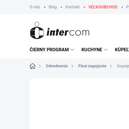
Prejsť
O nás
Blog
Kontakt
VEĽKOOBCHOD
P
na
obsah
ČIERNY PROGRAM
KUCHYNE
KÚPE
Domov
Odvodnenie
Flexi napojenie
Dopoje
Neohodnotené
Podrobnosti hodn