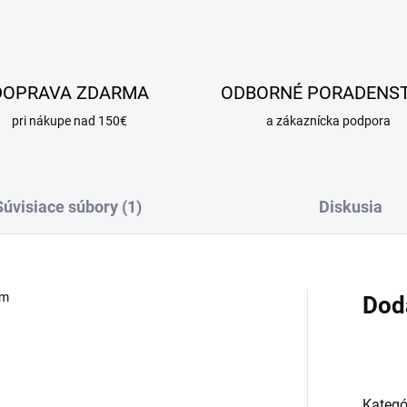
DOPRAVA ZDARMA
ODBORNÉ PORADENS
pri nákupe nad 150€
a zákaznícka podpora
Súvisiace súbory (1)
Diskusia
mm
Dod
Kategó