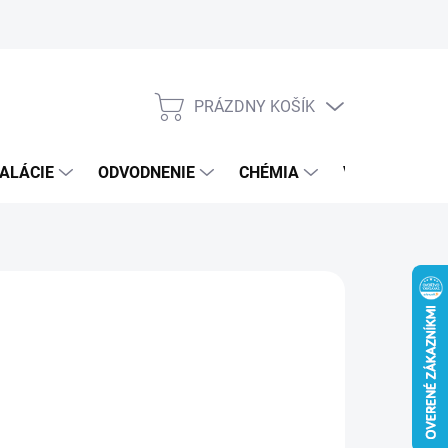
PRÁZDNY KOŠÍK
NÁKUPNÝ
KOŠÍK
ALÁCIE
ODVODNENIE
CHÉMIA
VEREJNÝ SEK
€