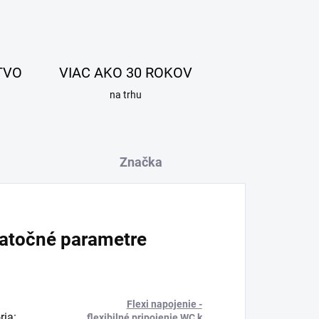
TVO
VIAC AKO 30 ROKOV
na trhu
Značka
atočné parametre
Flexi napojenie -
ria
:
flexibilné pripojenie WC k