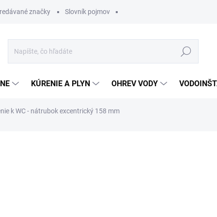
redávané značky
Slovník pojmov
Hľadať
ĽNE
KÚRENIE A PLYN
OHREV VODY
VODOINŠT
nie k WC - nátrubok excentrický 158 mm
otenia
12,56 €
10,04 
Jednotková
SKLADOM
cena: