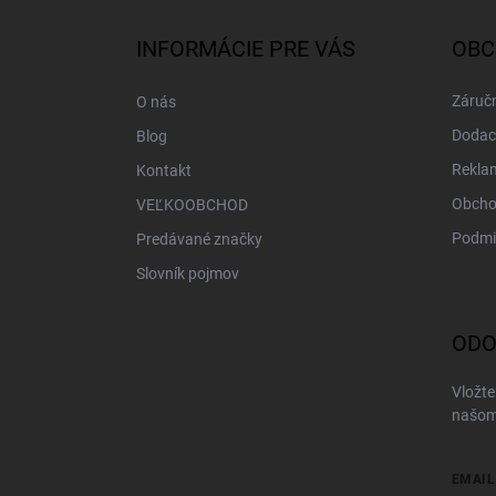
p
ä
INFORMÁCIE PRE VÁS
OBC
t
i
Záručn
O nás
e
Dodac
Blog
Rekla
Kontakt
Obcho
VEĽKOOBCHOD
Podmi
Predávané značky
Slovník pojmov
ODO
Vložte
našom
EMAIL