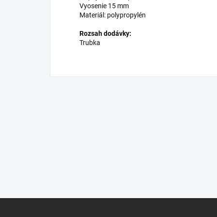
Vyosenie 15 mm
Materiál: polypropylén
Rozsah dodávky:
Trubka
Z
á