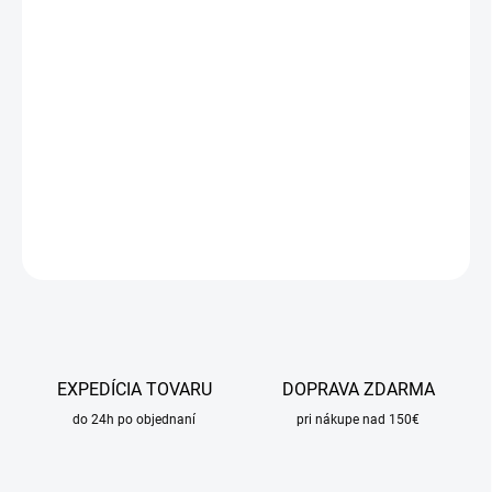
DORUČIŤ DO:
11.8.2026
MOŽNOSTI
DORUČENIA
−
+
Pridať do košíka
DETAILNÉ INFORMÁCIE
OPÝTAŤ SA
STRÁŽIŤ
EXPEDÍCIA TOVARU
DOPRAVA ZDARMA
do 24h po objednaní
pri nákupe nad 150€