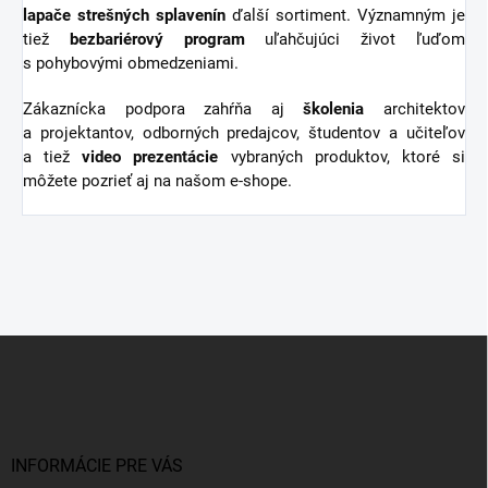
lapače strešných splavenín
ďalší sortiment.
Významným je
tiež
bezbariérový
program
uľahčujúci život ľuďom
s pohybovými obmedzeniami.
Zákaznícka podpora zahŕňa aj
školenia
architektov
a projektantov, odborných predajcov, študentov a učiteľov
a tiež
video
prezentácie
vybraných produktov, ktoré si
môžete pozrieť aj na našom e-shope.
Z
á
p
ä
t
i
INFORMÁCIE PRE VÁS