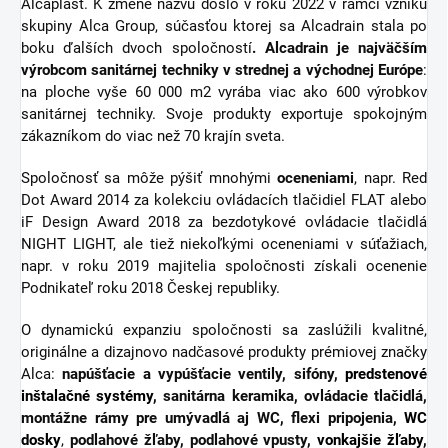
Alcaplast. K zmene názvu došlo v roku 2022 v rámci vzniku
skupiny Alca Group, súčasťou ktorej sa Alcadrain stala po
boku ďalších dvoch spoločností
. Alcadrain je najväčším
výrobcom sanitárnej techniky v strednej a východnej Európe
:
na ploche vyše 60 000 m2 vyrába viac ako 600 výrobkov
sanitárnej techniky. Svoje produkty exportuje spokojným
zákazníkom do viac než 70 krajín sveta.
Spoločnosť sa môže pýšiť mnohými
oceneniami
, napr. Red
Dot Award 2014 za kolekciu ovládacích tlačidiel FLAT alebo
iF Design Award 2018 za bezdotykové ovládacie tlačidlá
NIGHT LIGHT, ale tiež niekoľkými oceneniami v súťažiach,
napr. v roku 2019 majitelia spoločnosti získali ocenenie
Podnikateľ roku 2018 Českej republiky.
O dynamickú expanziu spoločnosti sa zaslúžili kvalitné,
originálne a dizajnovo nadčasové produkty prémiovej značky
Alca:
napúšťacie a vypúšťacie ventily, sifóny,
predstenové
inštalačné systémy
, sanitárna keramika, ovládacie tlačidlá,
montážne rámy pre umývadlá aj WC, flexi pripojenia,
WC
dosky
,
podlahové žľaby, podlahové vpusty,
vonkajšie žľaby
,