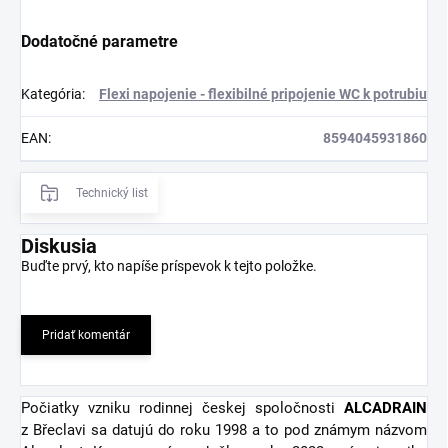
Dodatočné parametre
Kategória
:
Flexi napojenie - flexibilné pripojenie WC k potrubiu
EAN
:
8594045931860
Technický list
Diskusia
Buďte prvý, kto napíše príspevok k tejto položke.
Pridať komentár
Počiatky vzniku rodinnej českej spoločnosti
ALCADRAIN
z Břeclavi sa datujú do roku 1998 a to pod známym názvom