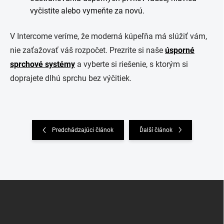
vyčistite alebo vymeňte za novú.
V Intercome veríme, že moderná kúpeľňa má slúžiť vám,
nie zaťažovať váš rozpočet. Prezrite si naše
úsporné
sprchové systémy
a vyberte si riešenie, s ktorým si
doprajete dlhú sprchu bez výčitiek.
Predchádzajúci článok
Ďalší článok
Z
á
p
ä