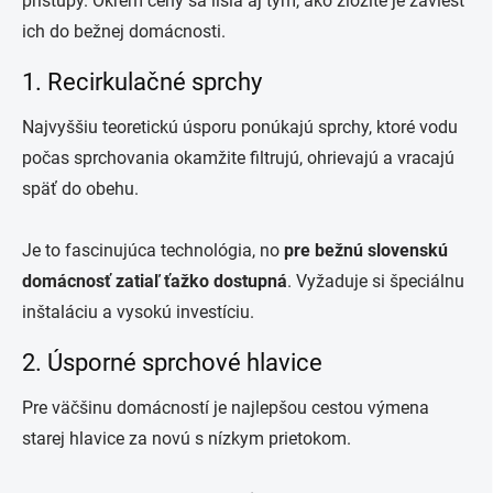
prístupy. Okrem ceny sa líšia aj tým, ako zložité je zaviesť
ich do bežnej domácnosti.
1. Recirkulačné sprchy
Najvyššiu teoretickú úsporu ponúkajú sprchy, ktoré vodu
počas sprchovania okamžite filtrujú, ohrievajú a vracajú
späť do obehu.
Je to fascinujúca technológia, no
pre bežnú slovenskú
domácnosť zatiaľ ťažko dostupná
. Vyžaduje si špeciálnu
inštaláciu a vysokú investíciu.
2. Úsporné sprchové hlavice
Pre väčšinu domácností je najlepšou cestou výmena
starej hlavice za novú s nízkym prietokom.