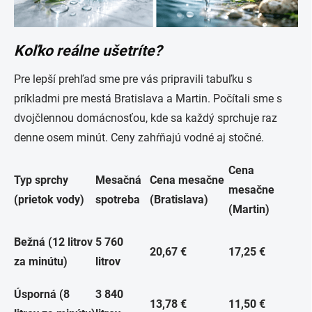
Koľko reálne ušetríte?
Pre lepší prehľad sme pre vás pripravili tabuľku s
príkladmi pre mestá Bratislava a Martin. Počítali sme s
dvojčlennou domácnosťou, kde sa každý sprchuje raz
denne osem minút. Ceny zahŕňajú vodné aj stočné.
Cena
Typ sprchy
Mesačná
Cena mesačne
mesačne
(prietok vody)
spotreba
(Bratislava)
(Martin)
Bežná (12 litrov
5 760
20,67 €
17,25 €
za minútu)
litrov
Úsporná (8
3 840
13,78 €
11,50 €