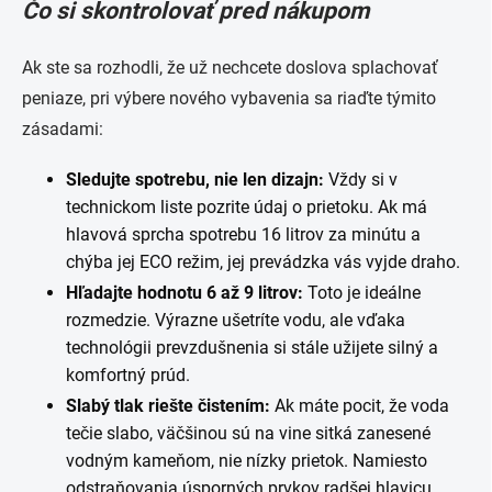
Čo si skontrolovať pred nákupom
Ak ste sa rozhodli, že už nechcete doslova splachovať
peniaze, pri výbere nového vybavenia sa riaďte týmito
zásadami:
Sledujte spotrebu, nie len dizajn:
Vždy si v
technickom liste pozrite údaj o prietoku. Ak má
hlavová sprcha spotrebu 16 litrov za minútu a
chýba jej ECO režim, jej prevádzka vás vyjde draho.
Hľadajte hodnotu 6 až 9 litrov:
Toto je ideálne
rozmedzie. Výrazne ušetríte vodu, ale vďaka
technológii prevzdušnenia si stále užijete silný a
komfortný prúd.
Slabý tlak riešte čistením:
Ak máte pocit, že voda
tečie slabo, väčšinou sú na vine sitká zanesené
vodným kameňom, nie nízky prietok. Namiesto
odstraňovania úsporných prvkov radšej hlavicu