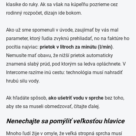
klasike do ruky. Ak sa však na kúpeľňu pozrieme cez
rodinný rozpočet, dizajn ide bokom.
Ako už sme spomenuli v úvode, zaujímať by vás mal
parameter, ktorý ľudia zvyknú prehliadať, no na faktúre ho
pocítia najviac:
prietok v litroch za minútu (l/min)
.
Nemusíte mať obavu, že nižší prietok automaticky
znamená slabý prúd, pod ktorým sa ledva opláchnete. V
Intercome razíme inú cestu: technológia musí nahradiť
hrubú silu vody.
Ak hľadáte spôsob,
ako ušetriť vodu v sprche
bez toho,
aby ste sa museli obmedzovať, čítajte ďalej.
Nenechajte sa pomýliť veľkosťou hlavice
Mnoho ľudí žije v omyle, že veľká stropná sprcha musí