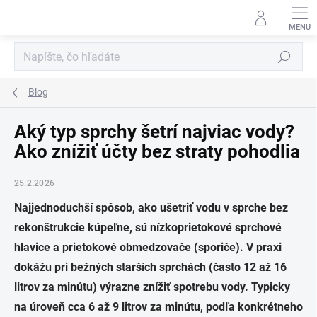
Prejsť
na
obsah
Hľadať
Blog
Aký typ sprchy šetrí najviac vody?
Ako znížiť účty bez straty pohodlia
25.2.2026
Najjednoduchší spôsob, ako ušetriť vodu v sprche bez
rekonštrukcie kúpeľne, sú nízkoprietokové sprchové
hlavice a prietokové obmedzovače (sporiče). V praxi
dokážu pri bežných starších sprchách (často 12 až 16
litrov za minútu) výrazne znížiť spotrebu vody. Typicky
na úroveň cca 6 až 9 litrov za minútu, podľa konkrétneho