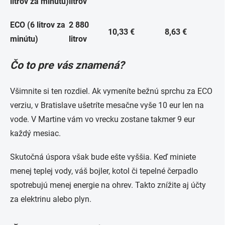
litrov za minútu)
litrov
ECO (6 litrov za
2 880
10,33 €
8,63 €
minútu)
litrov
Čo to pre vás znamená?
Všimnite si ten rozdiel. Ak vymeníte bežnú sprchu za ECO
verziu, v Bratislave ušetríte mesačne vyše 10 eur len na
vode. V Martine vám vo vrecku zostane takmer 9 eur
každý mesiac.
Skutočná úspora však bude ešte vyššia. Keď miniete
menej teplej vody, váš bojler, kotol či tepelné čerpadlo
spotrebujú menej energie na ohrev. Takto znížite aj účty
za elektrinu alebo plyn.