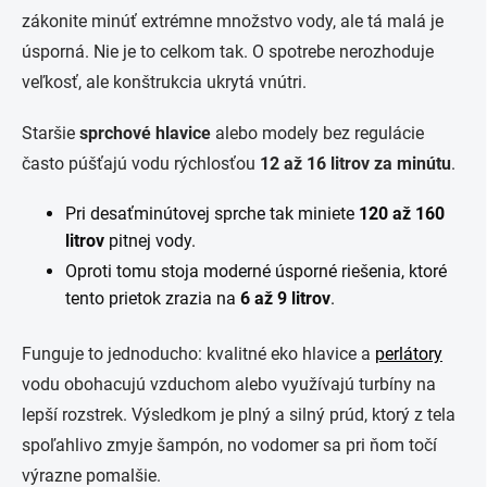
zákonite minúť extrémne množstvo vody, ale tá malá je
úsporná. Nie je to celkom tak. O spotrebe nerozhoduje
veľkosť, ale konštrukcia ukrytá vnútri.
Staršie
sprchové hlavice
alebo modely bez regulácie
často púšťajú vodu rýchlosťou
12 až 16 litrov za minútu
.
Pri desaťminútovej sprche tak miniete
120 až 160
litrov
pitnej vody.
Oproti tomu stoja moderné úsporné riešenia, ktoré
tento prietok zrazia na
6 až 9 litrov
.
Funguje to jednoducho: kvalitné eko hlavice a
perlátory
vodu obohacujú vzduchom alebo využívajú turbíny na
lepší rozstrek. Výsledkom je plný a silný prúd, ktorý z tela
spoľahlivo zmyje šampón, no vodomer sa pri ňom točí
výrazne pomalšie.