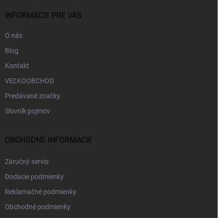
t
i
INFORMÁCIE PRE VÁS
e
O nás
Blog
Kontakt
VEĽKOOBCHOD
Predávané značky
Slovník pojmov
OBCHODNÉ INFORMÁCIE
Záručný servis
Dodacie podmienky
Reklamačné podmienky
Obchodné podmienky