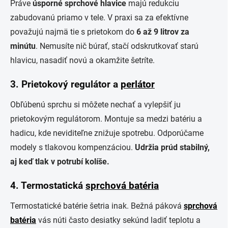
Práve
úsporné sprchové hlavice
majú redukciu
zabudovanú priamo v tele. V praxi sa za efektívne
považujú najmä tie s prietokom do
6 až 9 litrov za
minútu
. Nemusíte nič búrať, stačí odskrutkovať starú
hlavicu, nasadiť novú a okamžite šetríte.
3. Prietokový regulátor a
perlátor
Obľúbenú sprchu si môžete nechať a vylepšiť ju
prietokovým regulátorom. Montuje sa medzi batériu a
hadicu, kde neviditeľne znižuje spotrebu. Odporúčame
modely s tlakovou kompenzáciou.
Udržia prúd stabilný,
aj keď tlak v potrubí kolíše.
4. Termostatická
sprchová batéria
Termostatické batérie šetria inak. Bežná páková
sprchová
batéria
vás núti často desiatky sekúnd ladiť teplotu a