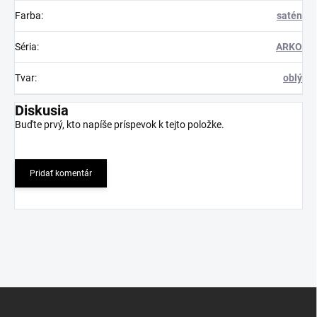
Farba
:
satén
Séria
:
ARKO
Tvar
:
oblý
Diskusia
Buďte prvý, kto napíše príspevok k tejto položke.
Pridať komentár
Z
á