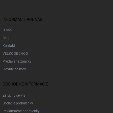
p
ä
t
i
INFORMÁCIE PRE VÁS
e
O nás
Blog
Kontakt
VEĽKOOBCHOD
Predávané značky
Slovník pojmov
OBCHODNÉ INFORMÁCIE
Záručný servis
Dodacie podmienky
Reklamačné podmienky