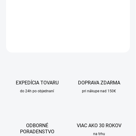
−
+
Pridať do košíka
DETAILNÉ INFORMÁCIE
OPÝTAŤ SA
STRÁŽIŤ
EXPEDÍCIA TOVARU
DOPRAVA ZDARMA
do 24h po objednaní
pri nákupe nad 150€
ODBORNÉ
VIAC AKO 30 ROKOV
PORADENSTVO
na trhu