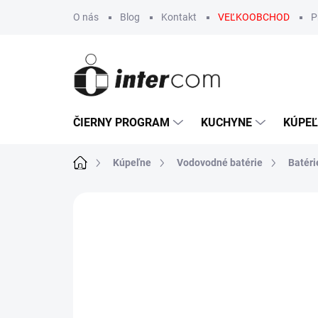
Prejsť
O nás
Blog
Kontakt
VEĽKOOBCHOD
P
na
obsah
ČIERNY PROGRAM
KUCHYNE
KÚPE
Domov
Kúpeľne
Vodovodné batérie
Batéri
Neohodnotené
Podrobnosti hodn