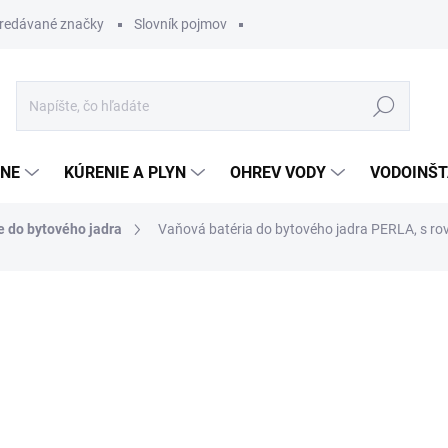
redávané značky
Slovník pojmov
Hľadať
ĽNE
KÚRENIE A PLYN
OHREV VODY
VODOINŠT
e do bytového jadra
Vaňová batéria do bytového jadra PERLA, s 
otenia
77,12 €
59,38 
Jednotková
SKLADOM
cena: