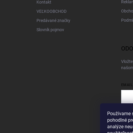
Rekla
Kontakt
Obcho
VEĽKOOBCHOD
Podmi
Predávané značky
Slovník pojmov
ODO
Vložte
našom
EMAIL
Používame s
Vložen
pohodlné pr
Pri
analýze neus