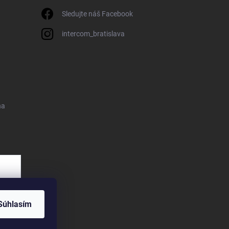
Sledujte náš Facebook
intercom_bratislava
na
Súhlasím