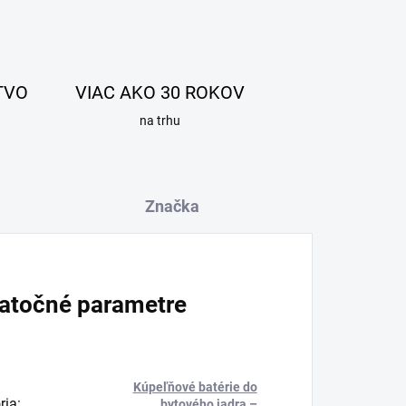
TVO
VIAC AKO 30 ROKOV
na trhu
Značka
atočné parametre
Kúpeľňové batérie do
ria
:
bytového jadra –