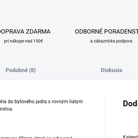
DOPRAVA ZDARMA
ODBORNÉ PORADENS
pri nákupe nad 150€
a zákaznícka podpora
Podobné (8)
Diskusia
éria do bytového jadra
s rovným liatym
Dod
nstva.
Kategó