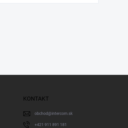
KONTAKT
obchod
@
intercom.sk
+421 911 891 181