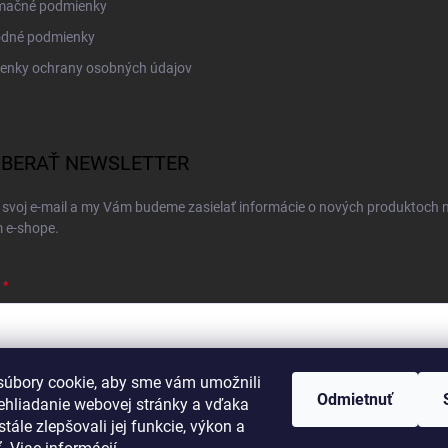
mačné podmienky
dné podmienky
enky ochrany osobných údajov
BERAŤ NEWSLETTER
 svoj e-mail a my Vám budeme zasielať informácie o nových produktoch 
 e-shope.
úbory cookie, aby sme vám umožnili
ím e-mailu súhlasíte s
podmienkami ochrany osobných údajov
Odmietnuť
ehliadanie webovej stránky a vďaka
hlásiť sa
tále zlepšovali jej funkcie, výkon a