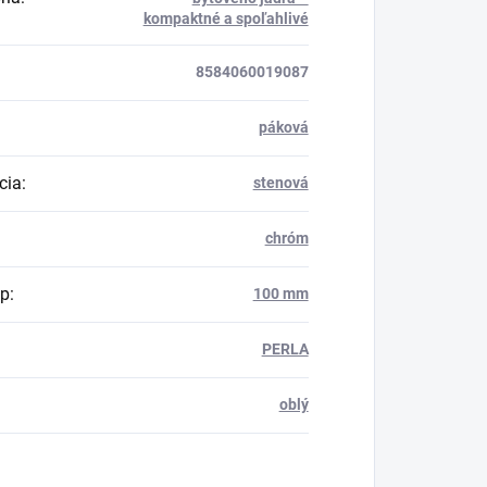
kompaktné a spoľahlivé
8584060019087
páková
cia
:
stenová
chróm
up
:
100 mm
PERLA
oblý