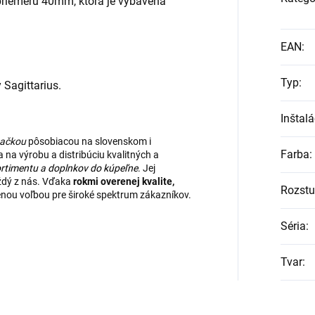
 priemeru 40mm, ktorá je vybavená
EAN
:
Typ
:
 Sagittarius.
Inštalá
načkou
pôsobiacou na slovenskom i
Farba
:
na výrobu a distribúciu kvalitných a
rtimentu
a
doplnkov do kúpeľne
. Jej
aždý z nás. Vďaka
rokmi overenej kvalite,
Rozst
enou voľbou pre široké spektrum zákazníkov.
Séria
:
Tvar
: