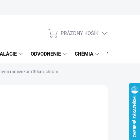
PRÁZDNY KOŠÍK
NÁKUPNÝ
KOŠÍK
ALÁCIE
ODVODNENIE
CHÉMIA
VEREJNÝ SEK
rovným ramienkom 30cm, chróm
€