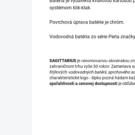
Batéria je vybavená kvalitnou kartušou
systémom klik-klak.
Povrchová úprava batérie je chróm.
Vodovodná batéria zo série Perla značky
SAGITTARIUS
je
renomovanou slovenskou z
zahraničnom trhu vyše 30 rokov. Zameriava sa 
štýlových
vodovodných batérií
,
sprchového so
charakteristické logo - šípku pozná hádam k
spoľahlivosti a cenovej dostupnosti
je obľúb