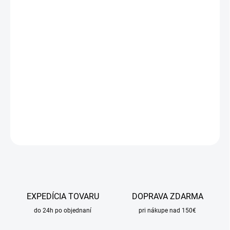
cena:
MÔŽEME
DORUČIŤ DO:
10.8.2026
MOŽNOSTI
DORUČENIA
−
+
Pridať do košíka
DETAILNÉ INFORMÁCIE
OPÝTAŤ SA
STRÁŽIŤ
EXPEDÍCIA TOVARU
DOPRAVA ZDARMA
do 24h po objednaní
pri nákupe nad 150€