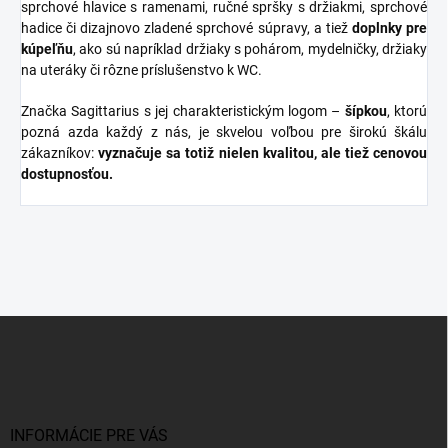
sprchové hlavice s ramenami, ručné spršky s držiakmi, sprchové
hadice či dizajnovo zladené sprchové súpravy, a tiež
doplnky
pre
kúpeľňu
, ako sú napríklad držiaky s pohárom, mydelničky, držiaky
na uteráky či rôzne príslušenstvo k WC.
Značka Sagittarius s jej charakteristickým logom –
šípkou
, ktorú
pozná azda každý z nás, je skvelou voľbou pre širokú škálu
zákazníkov:
vyznačuje sa totiž nielen kvalitou, ale tiež cenovou
dostupnosťou.
Z
á
p
ä
t
i
INFORMÁCIE PRE VÁS