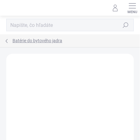
Prejsť
na
obsah
Hľadať
Batérie do bytového jadra
Neohodnotené
Podrobnosti hodnotenia