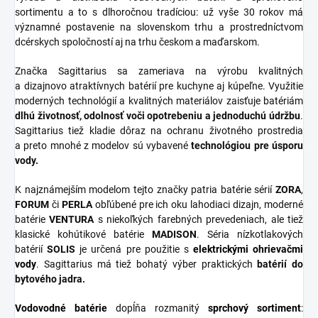
sortimentu a to s dlhoročnou tradíciou: už vyše 30 rokov má
významné postavenie na slovenskom trhu a prostredníctvom
dcérskych spoločností aj na trhu českom a maďarskom.
Značka Sagittarius sa zameriava na výrobu kvalitných
a dizajnovo atraktívnych batérií pre kuchyne aj kúpeľne. Využitie
moderných technológií a kvalitných materiálov zaisťuje batériám
dlhú životnosť, odolnosť voči opotrebeniu a jednoduchú údržbu
.
Sagittarius tiež kladie dôraz na ochranu životného prostredia
a preto mnohé z modelov sú vybavené
technológiou pre úsporu
vody.
K najznámejším modelom tejto značky patria batérie sérií
ZORA
,
FORUM
či
PERLA
obľúbené pre ich oku lahodiaci dizajn, moderné
batérie
VENTURA
s niekoľkých farebných prevedeniach, ale tiež
klasické kohútikové batérie
MADISON
. Séria nízkotlakových
batérií
SOLIS
je určená pre použitie s
elektrickými ohrievačmi
vody
. Sagittarius má tiež bohatý výber praktických
batérií do
bytového jadra.
Vodovodné batérie
dopĺňa rozmanitý
sprchový
sortiment
: