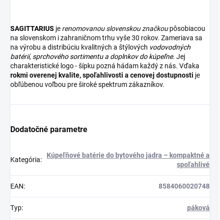
SAGITTARIUS
je
renomovanou slovenskou značkou
pôsobiacou
na slovenskom i zahraničnom trhu vyše 30 rokov. Zameriava sa
na výrobu a distribúciu kvalitných a štýlových
vodovodných
batérií
,
sprchového sortimentu
a
doplnkov do kúpeľne
. Jej
charakteristické logo - šípku pozná hádam každý z nás. Vďaka
rokmi overenej kvalite, spoľahlivosti a cenovej dostupnosti
je
obľúbenou voľbou pre široké spektrum zákazníkov.
Dodatočné parametre
Kúpeľňové batérie do bytového jadra – kompaktné a
Kategória
:
spoľahlivé
EAN
:
8584060020748
Typ
:
páková