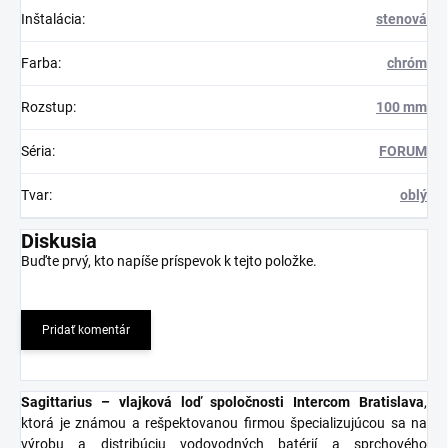
Inštalácia
:
stenová
Farba
:
chróm
Rozstup
:
100 mm
Séria
:
FORUM
Tvar
:
oblý
Diskusia
Buďte prvý, kto napíše príspevok k tejto položke.
Pridať komentár
Sagittarius – vlajková loď spoločnosti Intercom Bratislava
,
ktorá je známou a rešpektovanou firmou špecializujúcou sa na
výrobu a distribúciu vodovodných batérií a sprchového