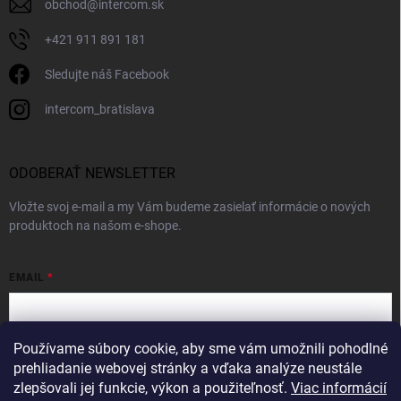
obchod
@
intercom.sk
+421 911 891 181
Sledujte náš Facebook
intercom_bratislava
ODOBERAŤ NEWSLETTER
Vložte svoj e-mail a my Vám budeme zasielať informácie o nových
produktoch na našom e-shope.
EMAIL
Používame súbory cookie, aby sme vám umožnili pohodlné
Vložením e-mailu súhlasíte s
podmienkami ochrany osobných údajov
prehliadanie webovej stránky a vďaka analýze neustále
zlepšovali jej funkcie, výkon a použiteľnosť.
Viac informácií
Prihlásiť sa