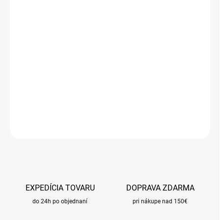
cena:
MÔŽEME
DORUČIŤ DO:
24.8.2026
MOŽNOSTI
DORUČENIA
−
+
Pridať do košíka
DETAILNÉ INFORMÁCIE
OPÝTAŤ SA
STRÁŽIŤ
EXPEDÍCIA TOVARU
DOPRAVA ZDARMA
do 24h po objednaní
pri nákupe nad 150€