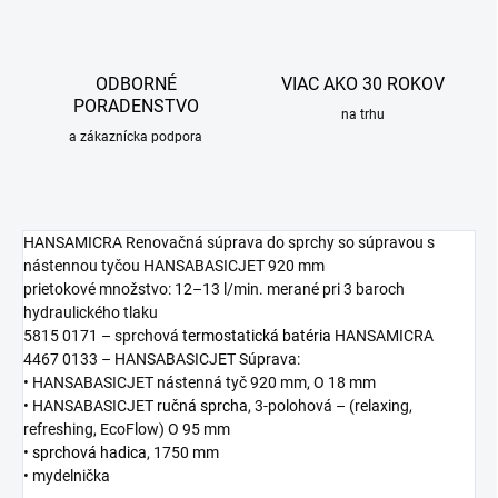
ODBORNÉ
VIAC AKO 30 ROKOV
PORADENSTVO
na trhu
a zákaznícka podpora
HANSAMICRA Renovačná súprava do sprchy so súpravou s
nástennou tyčou HANSABASICJET 920 mm
prietokové množstvo: 12–13 l/min. merané pri 3 baroch
hydraulického tlaku
5815 0171 – sprchová
termostatická batéria
HANSAMICRA
4467 0133 – HANSABASICJET Súprava:
• HANSABASICJET nástenná tyč 920 mm, O 18 mm
• HANSABASICJET
ručná sprcha
, 3-polohová – (relaxing,
refreshing, EcoFlow) O 95 mm
•
sprchová hadica
, 1750 mm
• mydelnička