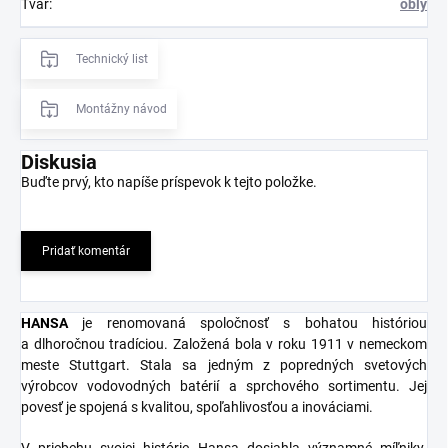
Tvar
:
oblý
Technický list
Montážny návod
Diskusia
Buďte prvý, kto napíše príspevok k tejto položke.
Pridať komentár
HANSA
je renomovaná spoločnosť s bohatou históriou
a dlhoročnou tradíciou. Založená bola v roku 1911 v nemeckom
meste Stuttgart. Stala sa jedným z popredných svetových
výrobcov vodovodných batérií a sprchového sortimentu. Jej
povesť je spojená s kvalitou, spoľahlivosťou a inováciami.