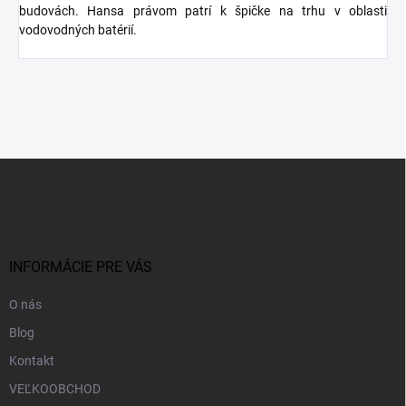
budovách. Hansa právom patrí k špičke na trhu v oblasti
vodovodných batérií.
Z
á
p
ä
t
i
INFORMÁCIE PRE VÁS
e
O nás
Blog
Kontakt
VEĽKOOBCHOD