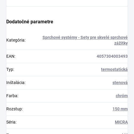
Dodatočné parametre
Sprchové systémy - Sety pre skvelé sprchové
Kategória
:
zážitky
EAN
:
4057304003493
Typ
:
termostatická
Inštalácia
:
stenová
Farba
:
chróm
Rozstup
:
150 mm
Séria
:
MICRA