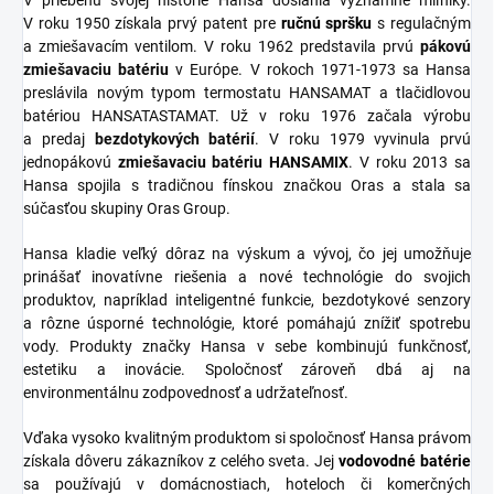
V priebehu svojej histórie Hansa dosiahla významné míľniky.
V roku 1950 získala prvý patent pre
ručnú spršku
s regulačným
a zmiešavacím ventilom. V roku 1962 predstavila prvú
pákovú
zmiešavaciu batériu
v Európe. V rokoch 1971-1973 sa Hansa
preslávila novým typom termostatu HANSAMAT a tlačidlovou
batériou HANSATASTAMAT. Už v roku 1976 začala výrobu
a predaj
bezdotykových batérií
. V roku 1979 vyvinula prvú
jednopákovú
zmiešavaciu batériu HANSAMIX
. V roku 2013 sa
Hansa spojila s tradičnou fínskou značkou Oras a stala sa
súčasťou skupiny Oras Group.
Hansa kladie veľký dôraz na výskum a vývoj, čo jej umožňuje
prinášať inovatívne riešenia a nové technológie do svojich
produktov, napríklad inteligentné funkcie, bezdotykové senzory
a rôzne úsporné technológie, ktoré pomáhajú znížiť spotrebu
vody. Produkty značky Hansa v sebe kombinujú funkčnosť,
estetiku a inovácie. Spoločnosť zároveň dbá aj na
environmentálnu zodpovednosť a udržateľnosť.
Vďaka vysoko kvalitným produktom si spoločnosť Hansa právom
získala dôveru zákazníkov z celého sveta. Jej
vodovodné batérie
sa používajú v domácnostiach, hoteloch či komerčných