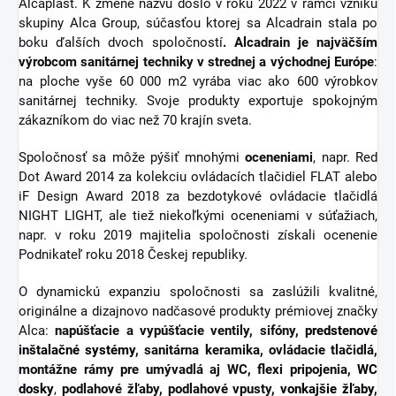
Alcaplast. K zmene názvu došlo v roku 2022 v rámci vzniku
skupiny Alca Group, súčasťou ktorej sa Alcadrain stala po
boku ďalších dvoch spoločností
. Alcadrain je najväčším
výrobcom sanitárnej techniky v strednej a východnej Európe
:
na ploche vyše 60 000 m2 vyrába viac ako 600 výrobkov
sanitárnej techniky. Svoje produkty exportuje spokojným
zákazníkom do viac než 70 krajín sveta.
Spoločnosť sa môže pýšiť mnohými
oceneniami
, napr. Red
Dot Award 2014 za kolekciu ovládacích tlačidiel FLAT alebo
iF Design Award 2018 za bezdotykové ovládacie tlačidlá
NIGHT LIGHT, ale tiež niekoľkými oceneniami v súťažiach,
napr. v roku 2019 majitelia spoločnosti získali ocenenie
Podnikateľ roku 2018 Českej republiky.
O dynamickú expanziu spoločnosti sa zaslúžili kvalitné,
originálne a dizajnovo nadčasové produkty prémiovej značky
Alca:
napúšťacie a vypúšťacie ventily, sifóny,
predstenové
inštalačné systémy
, sanitárna keramika, ovládacie tlačidlá,
montážne rámy pre umývadlá aj WC, flexi pripojenia,
WC
dosky
,
podlahové žľaby, podlahové vpusty,
vonkajšie žľaby
,