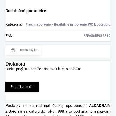
Dodatočné parametre
Kategória
:
Flexi napojenie - flexibilné pripojenie WC k potrubiu
EAN
:
8594045932812
Technický list
Diskusia
Buďte prvý, kto napíše príspevok k tejto položke.
Pridať komentár
Počiatky vzniku rodinnej českej spoločnosti
ALCADRAIN
z Břeclavi sa datujú do roku 1998 a to pod známym názvom