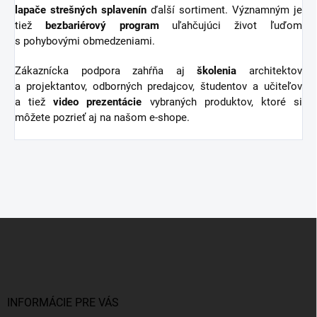
lapače strešných splavenín
ďalší sortiment.
Významným je
tiež
bezbariérový
program
uľahčujúci život ľuďom
s pohybovými obmedzeniami.
Zákaznícka podpora zahŕňa aj
školenia
architektov
a projektantov, odborných predajcov, študentov a učiteľov
a tiež
video
prezentácie
vybraných produktov, ktoré si
môžete pozrieť aj na našom e-shope.
Z
á
p
ä
t
i
INFORMÁCIE PRE VÁS