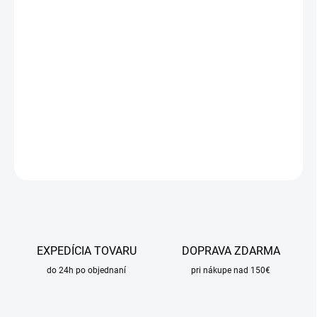
DORUČIŤ DO:
11.8.2026
MOŽNOSTI
DORUČENIA
−
+
Pridať do košíka
DETAILNÉ INFORMÁCIE
OPÝTAŤ SA
STRÁŽIŤ
EXPEDÍCIA TOVARU
DOPRAVA ZDARMA
do 24h po objednaní
pri nákupe nad 150€